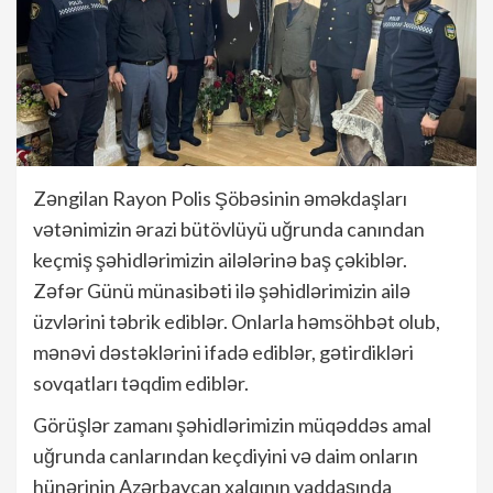
Zəngilan Rayon Polis Şöbəsinin əməkdaşları
vətənimizin ərazi bütövlüyü uğrunda canından
keçmiş şəhidlərimizin ailələrinə baş çəkiblər.
Zəfər Günü münasibəti ilə şəhidlərimizin ailə
üzvlərini təbrik ediblər. Onlarla həmsöhbət olub,
mənəvi dəstəklərini ifadə ediblər, gətirdikləri
sovqatları təqdim ediblər.
Görüşlər zamanı şəhidlərimizin müqəddəs amal
uğrunda canlarından keçdiyini və daim onların
hünərinin Azərbaycan xalqının yaddaşında