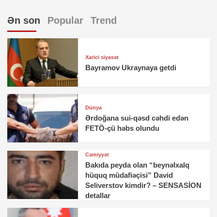
Ən son
Popular
Trend
Xarici siyasət
Bayramov Ukraynaya getdi
Dünya
Ərdoğana sui-qəsd cəhdi edən
FETÖ-çü həbs olundu
Cəmiyyət
Bakıda peyda olan “beynəlxalq
hüquq müdafiəçisi” David
Seliverstov kimdir? – SENSASİON
detallar