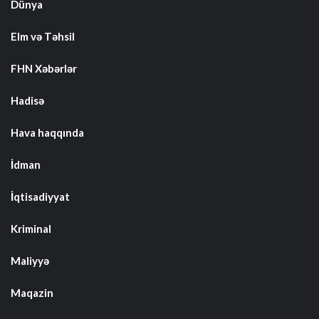
Dünya
Elm və Təhsil
FHN Xəbərlər
Hadisə
Hava haqqında
İdman
İqtisadiyyat
Kriminal
Maliyyə
Maqazin