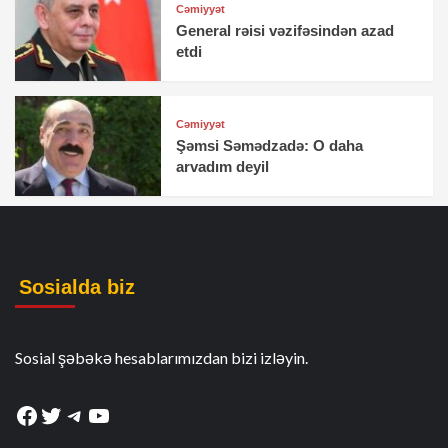
Cəmiyyət
General rəisi vəzifəsindən azad
etdi
Cəmiyyət
Şəmsi Səmədzadə: O daha
arvadım deyil
Sosialda biz
Sosial şəbəkə hesablarımızdan bizi izləyin.
Facebook
Twitter
Telegram
YouTube