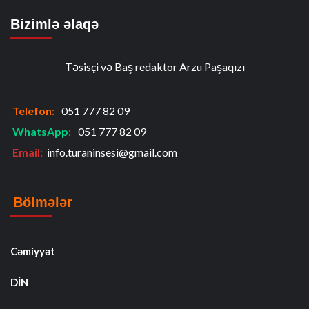
Bizimlə əlaqə
Təsisçi və Baş redaktor Arzu Paşaqızı
Telefon
:
051 777 82 09
WhatsApp
:
051 777 82 09
Email:
info.turaninsesi@gmail.com
Bölmələr
Cəmiyyət
DİN