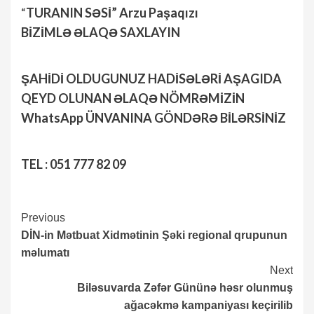
“
TURANIN SƏSİ” Arzu Paşaqızı
BİZİMLƏ ƏLAQƏ SAXLAYIN
ŞAHİDİ OLDUGUNUZ HADİSƏLƏRİ AŞAGIDA
QEYD OLUNAN ƏLAQƏ NÖMRƏMİZİN
WhatsApp ÜNVANINA GÖNDƏRƏ BİLƏRSİNİZ
TEL : 051 777 82 09
Continue
Previous
DİN-in Mətbuat Xidmətinin Şəki regional qrupunun
Reading
məlumatı
Next
Biləsuvarda Zəfər Gününə həsr olunmuş
ağacəkmə kampaniyası keçirilib