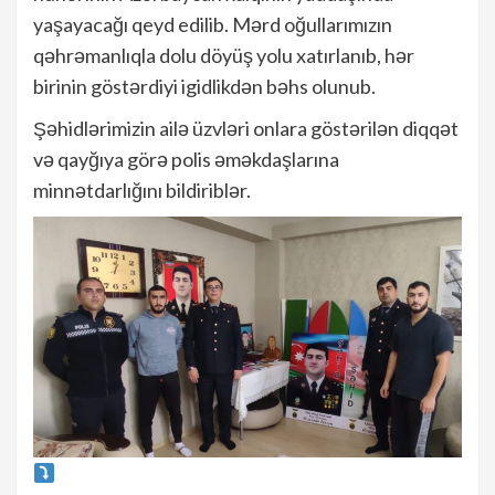
yaşayacağı qeyd edilib. Mərd oğullarımızın
qəhrəmanlıqla dolu döyüş yolu xatırlanıb, hər
birinin göstərdiyi igidlikdən bəhs olunub.
Şəhidlərimizin ailə üzvləri onlara göstərilən diqqət
və qayğıya görə polis əməkdaşlarına
minnətdarlığını bildiriblər.