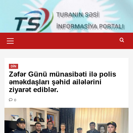
Skip
to
content
Primary
Menu
DİN
Zəfər Günü münasibəti ilə polis
əməkdaşları şəhid ailələrini
ziyarət ediblər.
0