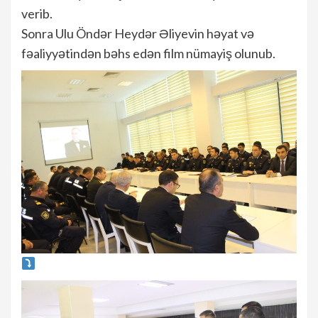
verib.
Sonra Ulu Öndər Heydər Əliyevin həyat və
fəaliyyətindən bəhs edən film nümayiş olunub.