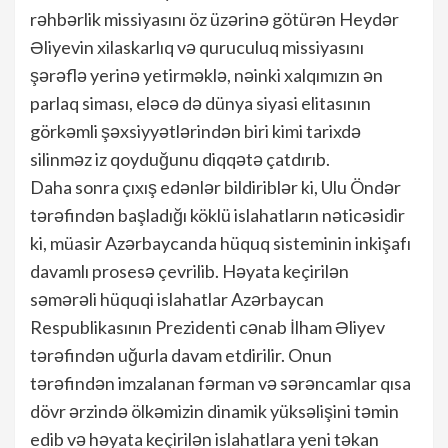
rəhbərlik missiyasını öz üzərinə götürən Heydər
Əliyevin xilaskarlıq və quruculuq missiyasını
şərəflə yerinə yetirməklə, nəinki xalqımızın ən
parlaq siması, eləcə də dünya siyasi elitasının
görkəmli şəxsiyyətlərindən biri kimi tarixdə
silinməz iz qoyduğunu diqqətə çatdırıb.
Daha sonra çıxış edənlər bildiriblər ki, Ulu Öndər
tərəfindən başladığı köklü islahatların nəticəsidir
ki, müasir Azərbaycanda hüquq sisteminin inkişafı
davamlı prosesə çevrilib. Həyata keçirilən
səmərəli hüquqi islahatlar Azərbaycan
Respublikasının Prezidenti cənab İlham Əliyev
tərəfindən uğurla davam etdirilir. Onun
tərəfindən imzalanan fərman və sərəncamlar qısa
dövr ərzində ölkəmizin dinamik yüksəlişini təmin
edib və həyata keçirilən islahatlara yeni təkan