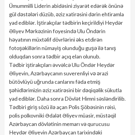
Ümummilli Liderin abidəsini ziyarət edərək önünə
gül dəstələri düzüb, əziz xatirəsini dərin ehtiramla
yad ediblər. İştirakçılar tədbirin keçirildiyi Heydər
Əliyev Mərkəzinin foyesində Ulu Öndərin
həyatının müxtəlif dövrlərini əks etdirən
fotoşəkillərin nümayiş olunduğu guşə ilə tanış
olduqdan sonra tədbir açıq elan olunub.
Tədbir iştirakçıları əvvəlcə Ulu Öndər Heydər
Əliyevin, Azərbaycanın suverenliyi və ərazi
bütövlüyü uğrunda canlarını fəda etmiş
şəhidlərimizin əziz xatirəsini bir dəqiqəlik sükutla
yad ediblər. Daha sonra Dövlət Himni səsləndirilib.
Tədbiri giriş sözü ilə açan Polis Şöbəsinin rəisi,
polis polkovniki Ədalət Əliyev müasir, müstəqil
Azərbaycan dövlətinin memarı və qurucusu
Heydər Əliyevin Azərbaycan tarixindəki