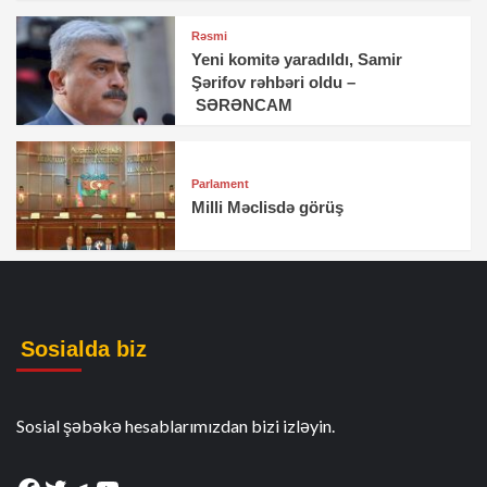
Rəsmi
Yeni komitə yaradıldı, Samir
Şərifov rəhbəri oldu –
SƏRƏNCAM
Parlament
Milli Məclisdə görüş
Sosialda biz
Sosial şəbəkə hesablarımızdan bizi izləyin.
Facebook
Twitter
Telegram
YouTube