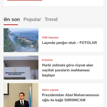
Ən son
Popular
Trend
FHN Xəbərlər
Laçında yanğın olub – FOTOLAR
Kriminal
Hərbi xidmətə görə rüşvət alan
vəzifəli şəxslərin məhkəməsi
başlayır
Xarici siyasət
Prezidentdən Abel Məhərrəmovun
oğlu ilə bağlı SƏRƏNCAM