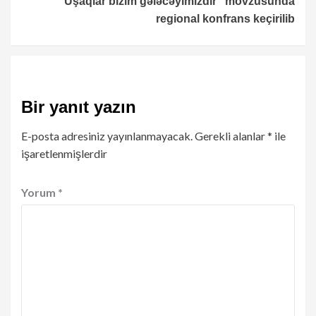
“Uşaqlar bizim gələcəyimizdir” mövzusunda
regional konfrans keçirilib
Bir yanıt yazın
E-posta adresiniz yayınlanmayacak.
Gerekli alanlar
*
ile
işaretlenmişlerdir
Yorum
*