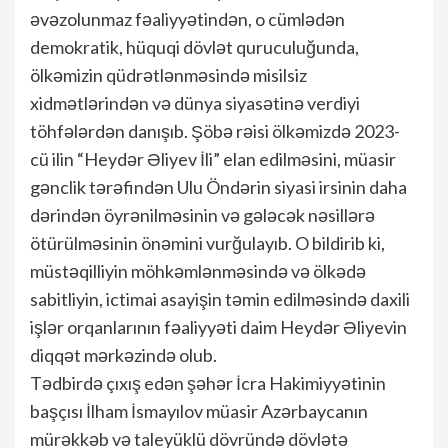
əvəzolunmaz fəaliyyətindən, o cümlədən
demokratik, hüquqi dövlət quruculuğunda,
ölkəmizin qüdrətlənməsində misilsiz
xidmətlərindən və dünya siyasətinə verdiyi
töhfələrdən danışıb. Şöbə rəisi ölkəmizdə 2023-
cü ilin “Heydər Əliyev İli” elan edilməsini, müasir
gənclik tərəfindən Ulu Öndərin siyasi irsinin daha
dərindən öyrənilməsinin və gələcək nəsillərə
ötürülməsinin önəmini vurğulayıb. O bildirib ki,
müstəqilliyin möhkəmlənməsində və ölkədə
sabitliyin, ictimai asayişin təmin edilməsində daxili
işlər orqanlarının fəaliyyəti daim Heydər Əliyevin
diqqət mərkəzində olub.
Tədbirdə çıxış edən şəhər İcra Hakimiyyətinin
başçısı İlham İsmayılov müasir Azərbaycanın
mürəkkəb və taleyüklü dövründə dövlətə