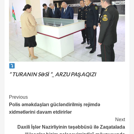
” TURANIN SƏSİ “_ ARZU PAŞAQIZI
Continue
Previous
Polis əməkdaşları gücləndirilmiş rejimdə
Reading
xidmətlərini davam etdirirlər
Next
Daxili İşlər Nazirliyinin təşəbbüsü ilə Zaqatalada