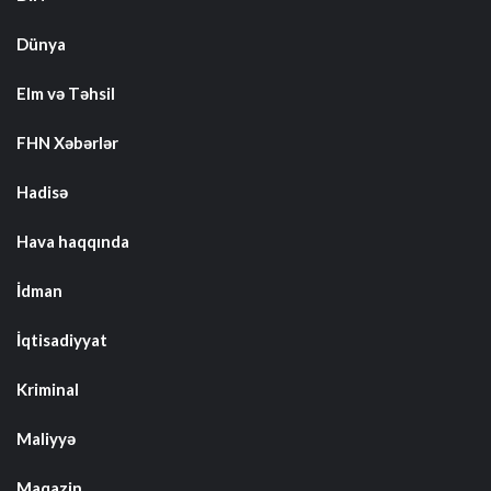
Dünya
Elm və Təhsil
FHN Xəbərlər
Hadisə
Hava haqqında
İdman
İqtisadiyyat
Kriminal
Maliyyə
Maqazin