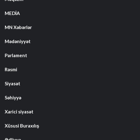
MEDİA
MN Xəbərlər
Mədəniyyət
Parlament
Rəsmi
Siyasət
Səhiyyə
Xarici siyasət
Xüsusi Buraxılış
Ədliyyə