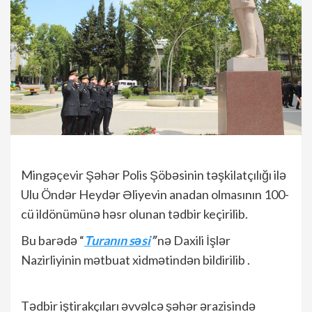
Mingəçevir Şəhər Polis Şöbəsinin təşkilatçılığı ilə
Ulu Öndər Heydər Əliyevin anadan olmasının 100-
cü ildönümünə həsr olunan tədbir keçirilib.
Bu barədə “
Turanın səsi
”
nə Daxili İşlər
Nazirliyinin mətbuat xidmətindən bildirilib .
Tədbir iştirakçıları əvvəlcə şəhər ərazisində