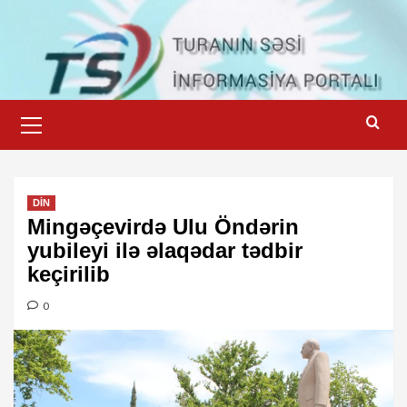
Skip
to
content
Primary
Menu
DİN
Mingəçevirdə Ulu Öndərin
yubileyi ilə əlaqədar tədbir
keçirilib
0