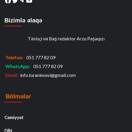
Bizimlə əlaqə
Təsisçi və Baş redaktor Arzu Paşaqızı
Telefon
:
051 777 82 09
WhatsApp
:
051 777 82 09
Email:
info.turaninsesi@gmail.com
Bölmələr
Cəmiyyət
DİN