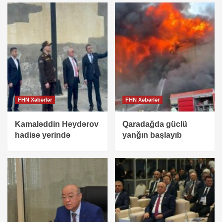
FHN Xəbərlər
FHN Xəbərlər
Kamaləddin Heydərov
Qaradağda güclü
hadisə yerində
yanğın başlayıb