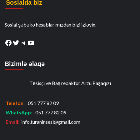
Sosialda biz
Sosial şəbəkə hesablarımızdan bizi izləyin.
Facebook
Twitter
Telegram
YouTube
Bizimlə əlaqə
Təsisçi və Baş redaktor Arzu Paşaqızı
Telefon
:
051 777 82 09
WhatsApp
:
051 777 82 09
Email:
info.turaninsesi@gmail.com