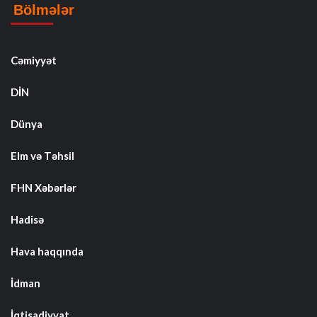
Bölmələr
Cəmiyyət
DİN
Dünya
Elm və Təhsil
FHN Xəbərlər
Hadisə
Hava haqqında
İdman
İqtisadiyyat