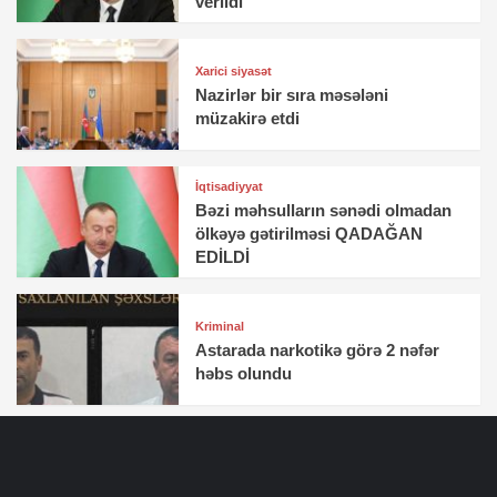
verildi
Xarici siyasət
Nazirlər bir sıra məsələni
müzakirə etdi
İqtisadiyyat
Bəzi məhsulların sənədi olmadan
ölkəyə gətirilməsi QADAĞAN
EDİLDİ
Kriminal
Astarada narkotikə görə 2 nəfər
həbs olundu