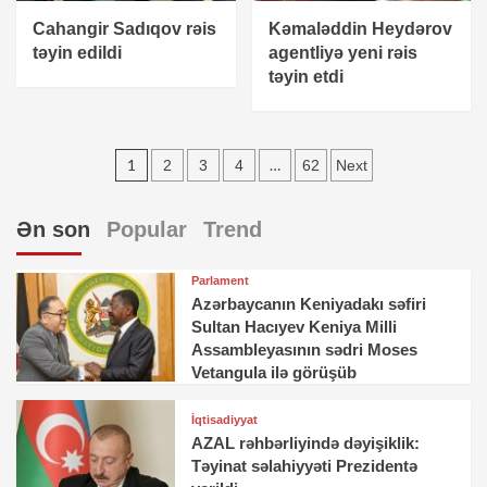
Cahangir Sadıqov rəis
Kəmaləddin Heydərov
təyin edildi
agentliyə yeni rəis
təyin etdi
Yazı
1
…
2
3
4
62
Next
sayfalandırması
Ən son
Popular
Trend
Parlament
Azərbaycanın Keniyadakı səfiri
Sultan Hacıyev Keniya Milli
Assambleyasının sədri Moses
Vetangula ilə görüşüb
İqtisadiyyat
AZAL rəhbərliyində dəyişiklik:
Təyinat səlahiyyəti Prezidentə