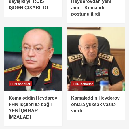
dəyişikliyi: RƏİS
Heydərovdan yeni
İŞDƏN ÇIXARILDI
əmr – Komandir
postunu itirdi
FHN Xəbərlər
FHN Xəbərlər
Kəmaləddin Heydərov
Kəmaləddin Heydərov
FHN işçiləri ilə bağlı
onlara yüksək vəzifə
YENİ QƏRAR
verdi
İMZALADI