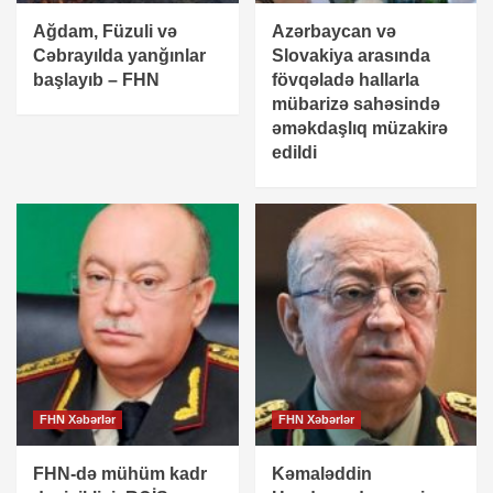
Ağdam, Füzuli və
Azərbaycan və
Cəbrayılda yanğınlar
Slovakiya arasında
başlayıb – FHN
fövqəladə hallarla
mübarizə sahəsində
əməkdaşlıq müzakirə
edildi
FHN Xəbərlər
FHN Xəbərlər
FHN-də mühüm kadr
Kəmaləddin