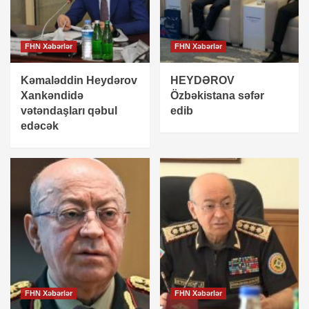
FHN Xəbərlər
FHN Xəbərlər
Kəmaləddin Heydərov
HEYDƏROV
Xankəndidə
Özbəkistana səfər
vətəndaşları qəbul
edib
edəcək
FHN Xəbərlər
FHN Xəbərlər