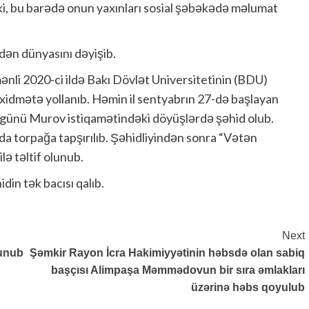
 ki, bu barədə onun yaxınları sosial şəbəkədə məlumat
dən dünyasını dəyişib.
ənli 2020-ci ildə Bakı Dövlət Universitetinin (BDU)
 xidmətə yollanıb. Həmin il sentyabrın 27-də başlayan
 günü Murov istiqamətindəki döyüşlərdə şəhid olub.
nda torpağa tapşırılıb. Şəhidliyindən sonra “Vətən
lə təltif olunub.
din tək bacısı qalıb.
Next
lunub
Şəmkir Rayon İcra Hakimiyyətinin həbsdə olan sabiq
başçısı Alimpaşa Məmmədovun bir sıra əmlakları
üzərinə həbs qoyulub