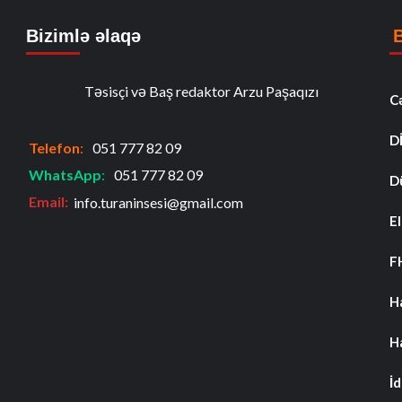
Bizimlə əlaqə
Təsisçi və Baş redaktor Arzu Paşaqızı
C
D
Telefon
:
051 777 82 09
WhatsApp
:
051 777 82 09
D
Email:
info.turaninsesi@gmail.com
El
F
H
H
İ