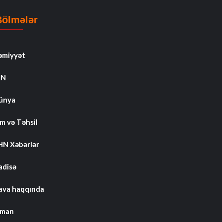
Bölmələr
əmiyyət
İN
ünya
m və Təhsil
HN Xəbərlər
adisə
ava haqqında
dman