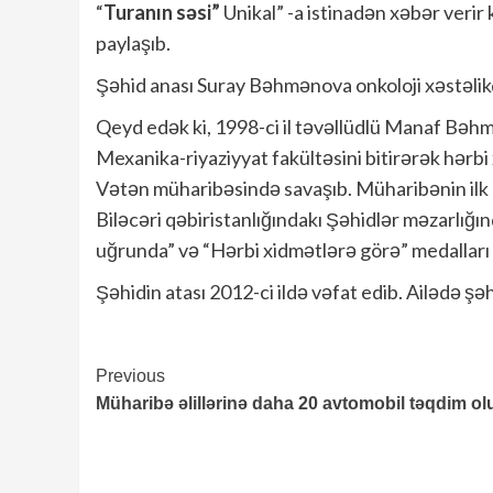
“
Turanın səsi”
Unikal” -a istinadən xəbər verir
paylaşıb.
Şəhid anası Suray Bəhmənova onkoloji xəstəlik
Qeyd edək ki, 1998-ci il təvəllüdlü Manaf Bəhm
Mexanika-riyaziyyat fakültəsini bitirərək hərbi
Vətən müharibəsində savaşıb. Müharibənin ilk
Biləcəri qəbiristanlığındakı Şəhidlər məzarlığı
uğrunda” və “Hərbi xidmətlərə görə” medalları i
Şəhidin atası 2012-ci ildə vəfat edib. Ailədə şəhi
Continue
Previous
Müharibə əlillərinə daha 20 avtomobil təqdim o
Reading