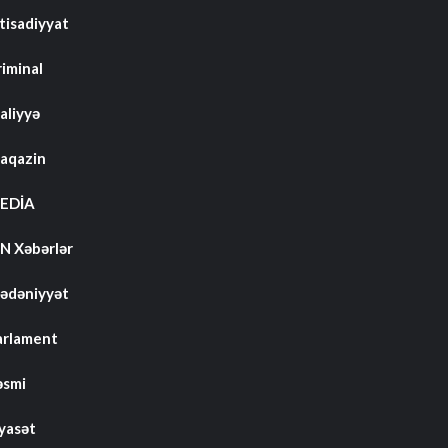
tisadiyyat
riminal
aliyyə
aqazin
EDİA
N Xəbərlər
ədəniyyət
arlament
əsmi
iyasət