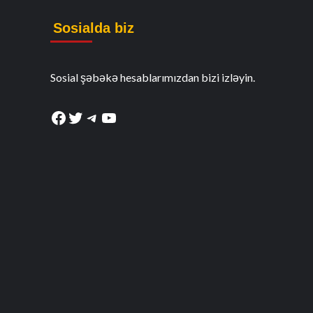
Sosialda biz
Sosial şəbəkə hesablarımızdan bizi izləyin.
Facebook
Twitter
Telegram
YouTube