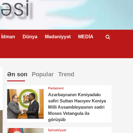
İdman
Dünya
Mədəniyyət
MEDİA
Ən son
Popular
Trend
Parlament
Azərbaycanın Keniyadakı
səfiri Sultan Hacıyev Keniya
Milli Assambleyasının sədri
Moses Vetangula ilə
görüşüb
İqtisadiyyat