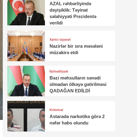
AZAL rəhbərliyində
dəyişiklik: Təyinat
səlahiyyəti Prezidentə
verildi
Xarici siyasət
Nazirlər bir sıra məsələni
müzakirə etdi
İqtisadiyyat
Bəzi məhsulların sənədi
olmadan ölkəyə gətirilməsi
QADAĞAN EDİLDİ
Kriminal
Astarada narkotikə görə 2
nəfər həbs olundu