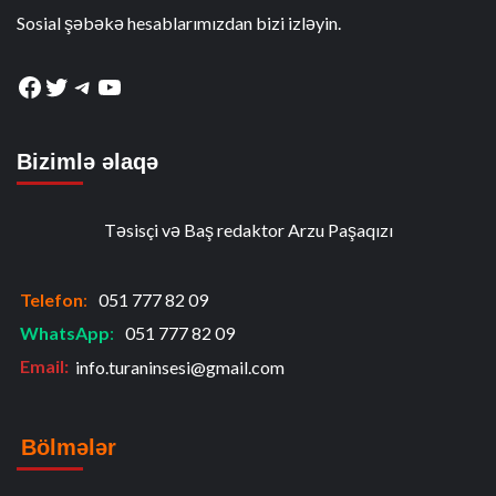
Sosial şəbəkə hesablarımızdan bizi izləyin.
Facebook
Twitter
Telegram
YouTube
Bizimlə əlaqə
Təsisçi və Baş redaktor Arzu Paşaqızı
Telefon
:
051 777 82 09
WhatsApp
:
051 777 82 09
Email:
info.turaninsesi@gmail.com
Bölmələr