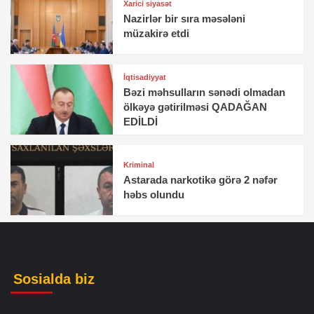
Xarici siyasət
Nazirlər bir sıra məsələni
müzakirə etdi
İqtisadiyyat
Bəzi məhsulların sənədi olmadan
ölkəyə gətirilməsi QADAĞAN
EDİLDİ
Kriminal
Astarada narkotikə görə 2 nəfər
həbs olundu
Sosialda biz