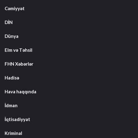
Cəmiyyət
DİN
Dünya
Elm və Təhsil
FHN Xəbərlər
Hadisə
Hava haqqında
İdman
İqtisadiyyat
Kriminal