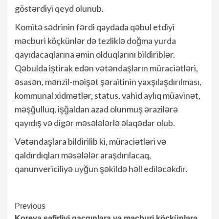
göstərdiyi qeyd olunub.
Komitə sədrinin fərdi qaydada qəbul etdiyi
məcburi köçkünlər də tezliklə doğma yurda
qayıdacaqlarına əmin olduqlarını bildiriblər.
Qəbulda iştirak edən vətəndaşların müraciətləri,
əsasən, mənzil-məişət şəraitinin yaxşılaşdırılması,
kommunal xidmətlər, status, vahid aylıq müavinət,
məşğulluq, işğaldan azad olunmuş ərazilərə
qayıdış və digər məsələlərlə əlaqədar olub.
Vətəndaşlara bildirilib ki, müraciətləri və
qaldırdıqları məsələlər araşdırılacaq,
qanunvericiliyə uyğun şəkildə həll ediləcəkdir.
Continue
Previous
Koreya səfirliyi qaçqınlara və məcburi köçkünlərə