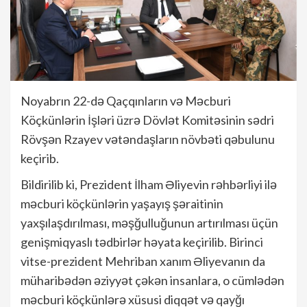
Noyabrın 22-də Qaçqınların və Məcburi
Köçkünlərin İşləri üzrə Dövlət Komitəsinin sədri
Rövşən Rzayev vətəndaşların növbəti qəbulunu
keçirib.
Bildirilib ki, Prezident İlham Əliyevin rəhbərliyi ilə
məcburi köçkünlərin yaşayış şəraitinin
yaxşılaşdırılması, məşğulluğunun artırılması üçün
genişmiqyaslı tədbirlər həyata keçirilib. Birinci
vitse-prezident Mehriban xanım Əliyevanın da
müharibədən əziyyət çəkən insanlara, o cümlədən
məcburi köçkünlərə xüsusi diqqət və qayğı