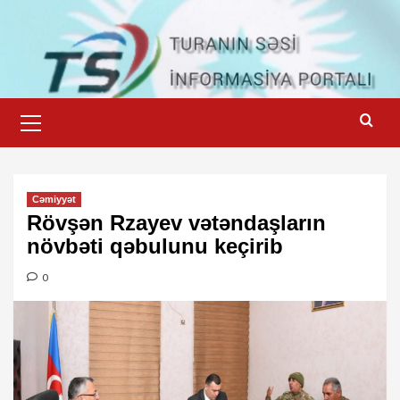
Skip
to
content
Primary
Menu
Cəmiyyət
Rövşən Rzayev vətəndaşların
növbəti qəbulunu keçirib
0