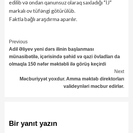
edilib və ondan qanunsuz olaraq saxladığı “İJ”
markalı ov tüfəngi götürülüb.
Faktla bağlı araşdırma aparılır.
Continue
Previous
Adil Əliyev yeni dərs ilinin başlanması
Reading
münasibətilə, içərisində şəhid və qazi övladları da
olmaqla 150 nəfər məktəbli ilə görüş keçirdi
Next
Məcburiyyət yoxdur. Amma məktəb direktorları
valideynləri məcbur edirlər.
Bir yanıt yazın