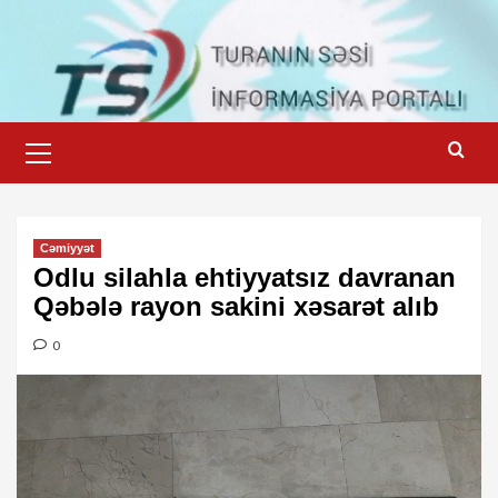
Skip
to
content
Primary
Menu
Cəmiyyət
Odlu silahla ehtiyyatsız davranan
Qəbələ rayon sakini xəsarət alıb
0