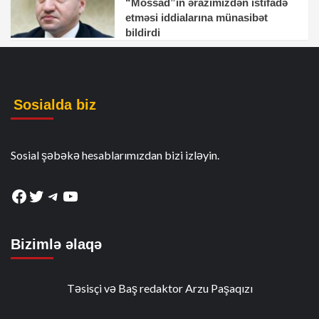
“Mossad”ın ərazimizdən istifadə
etməsi iddialarına münasibət
bildirdi
Sosialda biz
Sosial şəbəkə hesablarımızdan bizi izləyin.
Facebook
Twitter
Telegram
YouTube
Bizimlə əlaqə
Təsisçi və Baş redaktor Arzu Paşaqızı