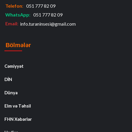
Telefon
:
051 777 82 09
WhatsApp
:
051 777 82 09
Email:
info.turaninsesi@gmail.com
Bölmələr
Cəmiyyət
DİN
Dünya
Elm və Təhsil
FHN Xəbərlər