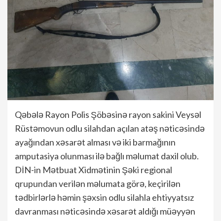
Qəbələ Rayon Polis Şöbəsinə rayon sakini Veysəl
Rüstəmovun odlu silahdan açılan atəş nəticəsində
ayağından xəsarət alması və iki barmağının
amputasiya olunması ilə bağlı məlumat daxil olub.
DİN-in Mətbuat Xidmətinin Şəki regional
qrupundan verilən məlumata görə, keçirilən
tədbirlərlə həmin şəxsin odlu silahla ehtiyyatsız
davranması nəticəsində xəsarət aldığı müəyyən