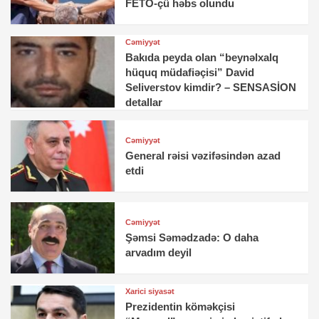
FETÖ-çü həbs olundu
Cəmiyyət
Bakıda peyda olan “beynəlxalq
hüquq müdafiəçisi” David
Seliverstov kimdir? – SENSASİON
detallar
Cəmiyyət
General rəisi vəzifəsindən azad
etdi
Cəmiyyət
Şəmsi Səmədzadə: O daha
arvadım deyil
Xarici siyasət
Prezidentin köməkçisi