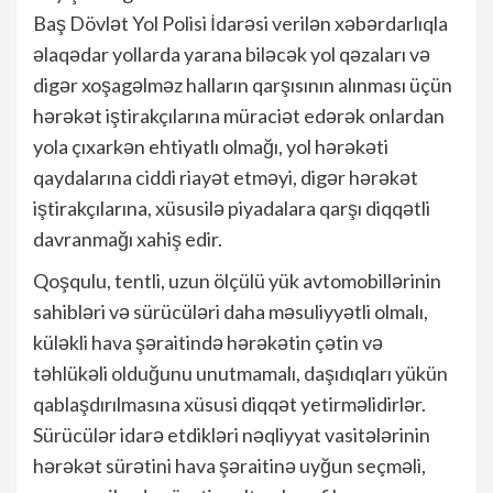
Baş Dövlət Yol Polisi İdarəsi verilən xəbərdarlıqla
əlaqədar yollarda yarana biləcək yol qəzaları və
digər xoşagəlməz halların qarşısının alınması üçün
hərəkət iştirakçılarına müraciət edərək onlardan
yola çıxarkən ehtiyatlı olmağı, yol hərəkəti
qaydalarına ciddi riayət etməyi, digər hərəkət
iştirakçılarına, xüsusilə piyadalara qarşı diqqətli
davranmağı xahiş edir.
Qoşqulu, tentli, uzun ölçülü yük avtomobillərinin
sahibləri və sürücüləri daha məsuliyyətli olmalı,
küləkli hava şəraitində hərəkətin çətin və
təhlükəli olduğunu unutmamalı, daşıdıqları yükün
qablaşdırılmasına xüsusi diqqət yetirməlidirlər.
Sürücülər idarə etdikləri nəqliyyat vasitələrinin
hərəkət sürətini hava şəraitinə uyğun seçməli,