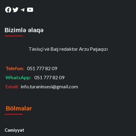
Facebook
Twitter
Telegram
YouTube
Bizimlə əlaqə
Təsisçi və Baş redaktor Arzu Paşaqızı
Telefon
:
051 777 82 09
WhatsApp
:
051 777 82 09
Email:
info.turaninsesi@gmail.com
Bölmələr
Cəmiyyət