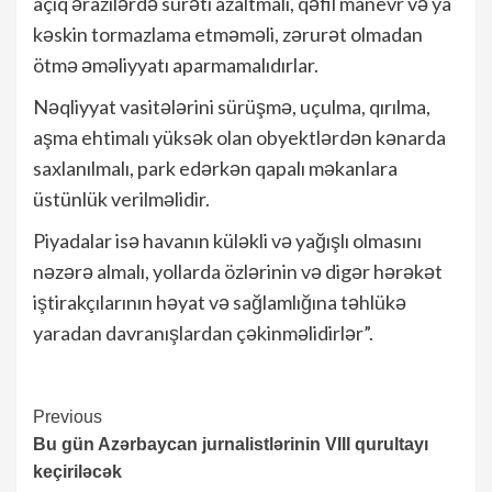
açıq ərazilərdə sürəti azaltmalı, qəfil manevr və ya
kəskin tormazlama etməməli, zərurət olmadan
ötmə əməliyyatı aparmamalıdırlar.
Nəqliyyat vasitələrini sürüşmə, uçulma, qırılma,
aşma ehtimalı yüksək olan obyektlərdən kənarda
saxlanılmalı, park edərkən qapalı məkanlara
üstünlük verilməlidir.
Piyadalar isə havanın küləkli və yağışlı olmasını
nəzərə almalı, yollarda özlərinin və digər hərəkət
iştirakçılarının həyat və sağlamlığına təhlükə
yaradan davranışlardan çəkinməlidirlər”.
Continue
Previous
Bu gün Azərbaycan jurnalistlərinin VIII qurultayı
Reading
keçiriləcək