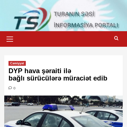
Skip
to
content
Primary
Menu
Cəmiyyət
DYP hava şəraiti ilə
bağlı sürücülərə müraciət edib
0