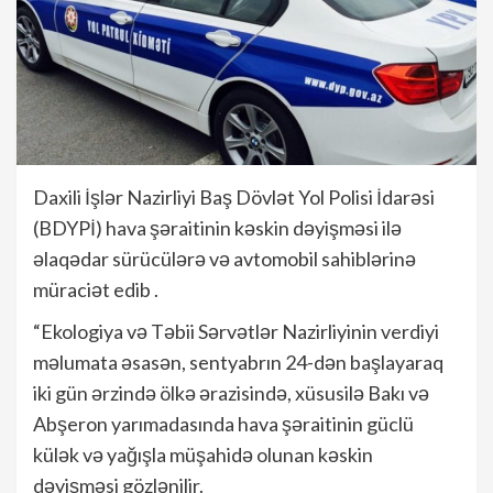
Daxili İşlər Nazirliyi Baş Dövlət Yol Polisi İdarəsi
(BDYPİ) hava şəraitinin kəskin dəyişməsi ilə
əlaqədar sürücülərə və avtomobil sahiblərinə
müraciət edib .
“Ekologiya və Təbii Sərvətlər Nazirliyinin verdiyi
məlumata əsasən, sentyabrın 24-dən başlayaraq
iki gün ərzində ölkə ərazisində, xüsusilə Bakı və
Abşeron yarımadasında hava şəraitinin güclü
külək və yağışla müşahidə olunan kəskin
dəyişməsi gözlənilir.