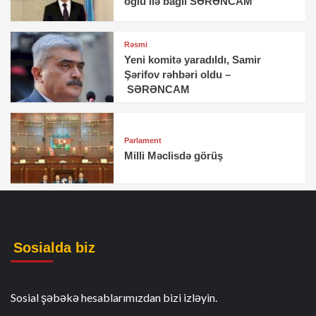
oğlu ilə bağlı SƏRƏNCAM
Rəsmi
Yeni komitə yaradıldı, Samir
Şərifov rəhbəri oldu –
SƏRƏNCAM
Parlament
Milli Məclisdə görüş
Sosialda biz
Sosial şəbəkə hesablarımızdan bizi izləyin.