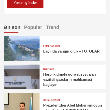
Ən son
Popular
Trend
FHN Xəbərlər
Laçında yanğın olub – FOTOLAR
Kriminal
Hərbi xidmətə görə rüşvət alan
vəzifəli şəxslərin məhkəməsi
başlayır
Xarici siyasət
Prezidentdən Abel Məhərrəmovun