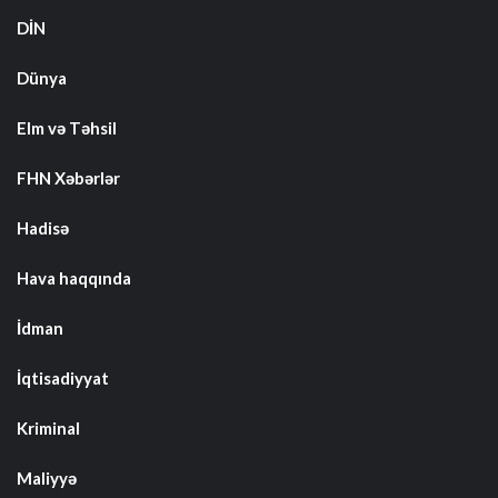
DİN
Dünya
Elm və Təhsil
FHN Xəbərlər
Hadisə
Hava haqqında
İdman
İqtisadiyyat
Kriminal
Maliyyə