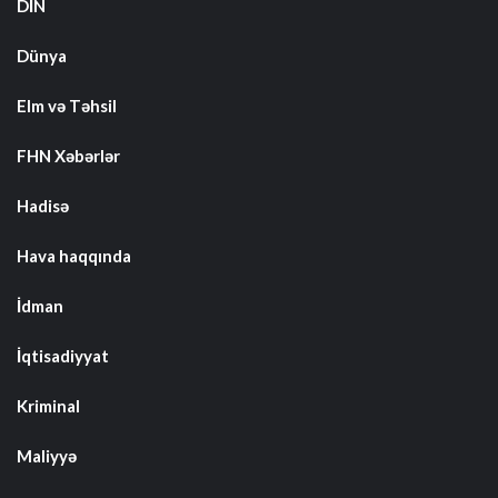
DİN
Dünya
Elm və Təhsil
FHN Xəbərlər
Hadisə
Hava haqqında
İdman
İqtisadiyyat
Kriminal
Maliyyə