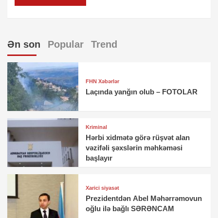
Ən son
Popular
Trend
FHN Xəbərlər
Laçında yanğın olub – FOTOLAR
Kriminal
Hərbi xidmətə görə rüşvət alan
vəzifəli şəxslərin məhkəməsi
başlayır
Xarici siyasət
Prezidentdən Abel Məhərrəmovun
oğlu ilə bağlı SƏRƏNCAM