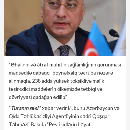
“Əhalinin və ətraf mühitin sağlamlığının qorunması
məqsədilə qabaqcıl beynəlxalq təcrübə nəzərə
alınmaqla, 238 adda yüksək toksikliyə malik
təsiredici maddələrin ölkəmizdə tətbiqi və
dövriyyəsi qadağan edilib”.
“
Turanın səsi
” xəbər verir ki, bunu Azərbaycan və
Qida Təhlükəsizliyi Agentliyinin sədri Qoşqar
Təhməzli Bakıda “Pestisidlərin həyat