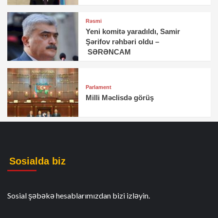
Rəsmi
Yeni komitə yaradıldı, Samir
Şərifov rəhbəri oldu –
SƏRƏNCAM
Parlament
Milli Məclisdə görüş
Sosialda biz
Sosial şəbəkə hesablarımızdan bizi izləyin.