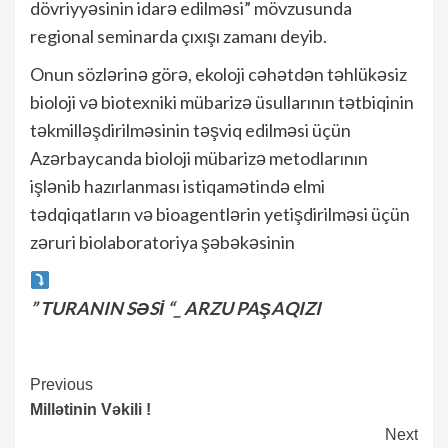
dövriyyəsinin idarə edilməsi” mövzusunda
regional seminarda çıxışı zamanı deyib.
Onun sözlərinə görə, ekoloji cəhətdən təhlükəsiz
bioloji və biotexniki mübarizə üsullarının tətbiqinin
təkmilləşdirilməsinin təşviq edilməsi üçün
Azərbaycanda bioloji mübarizə metodlarının
işlənib hazırlanması istiqamətində elmi
tədqiqatların və bioagentlərin yetişdirilməsi üçün
zəruri biolaboratoriya şəbəkəsinin
” TURANIN SƏSİ “_ ARZU PAŞAQIZI
Continue
Previous
Millətinin Vəkili !
Reading
Next