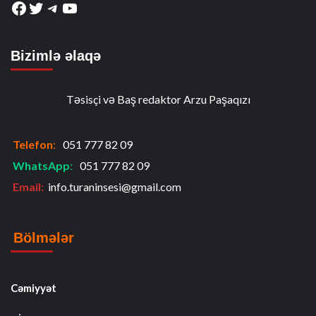
Facebook
Twitter
Telegram
YouTube
Bizimlə əlaqə
Təsisçi və Baş redaktor Arzu Paşaqızı
Telefon
:
051 777 82 09
WhatsApp
:
051 777 82 09
Email:
info.turaninsesi@gmail.com
Bölmələr
Cəmiyyət