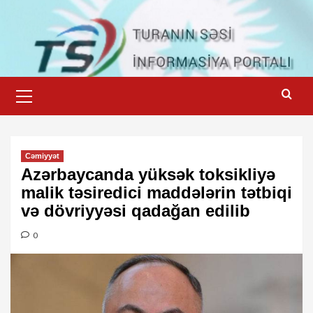
Skip
to
content
Primary
Menu
Cəmiyyət
Azərbaycanda yüksək toksikliyə
malik təsiredici maddələrin tətbiqi
və dövriyyəsi qadağan edilib
0