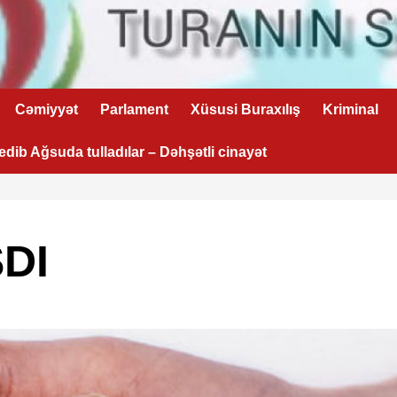
Cəmiyyət
Parlament
Xüsusi Buraxılış
Kriminal
 edib Ağsuda tulladılar – Dəhşətli cinayət
DI