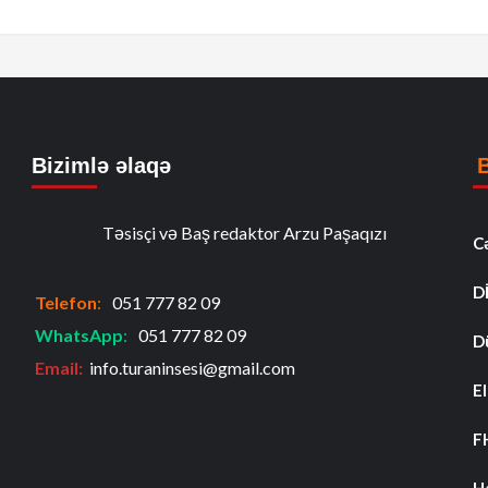
Bizimlə əlaqə
Təsisçi və Baş redaktor Arzu Paşaqızı
C
D
Telefon
:
051 777 82 09
WhatsApp
:
051 777 82 09
D
Email:
info.turaninsesi@gmail.com
El
F