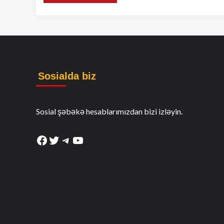
Sosialda biz
Sosial şəbəkə hesablarımızdan bizi izləyin.
Facebook
Twitter
Telegram
YouTube