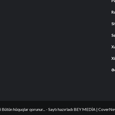
P
R
S
S
Xa
Xü
Ə
i Bütün hüquqlar qorunur... - Saytı hazırladı BEY MEDİA
|
CoverNe