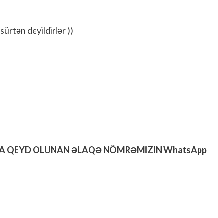
sürtən deyildirlər ))
DA QEYD OLUNAN ƏLAQƏ NÖMRƏMİZİN WhatsApp