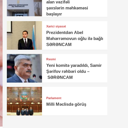
alan vəzifəli
şəxslərin məhkəməsi
başlayır
Xarici siyasət
Prezidentdən Abel
Məhərrəmovun oğlu ilə bağlı
SƏRƏNCAM
Rəsmi
Yeni komitə yaradıldı, Samir
Şərifov rəhbəri oldu –
SƏRƏNCAM
Parlament
Milli Məclisdə görüş