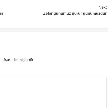
Next
esi
Zəfər günümüz qürur günümüzdür
ile işaretlenmişlerdir