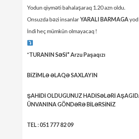
Yodun qiyməti bahalaşaraq 1.20 azn oldu.
Onsuzda bəzi insanlar
YARALI BARMAGA
yod 
İndi heç mümkün olmayacaq !
“
TURANIN SƏSİ” Arzu Paşaqızı
BİZİMLƏ ƏLAQƏ SAXLAYIN
ŞAHİDİ OLDUGUNUZ HADİSƏLƏRİ AŞAGI
ÜNVANINA GÖNDƏRƏ BİLƏRSİNİZ
TEL : 051 777 82 09