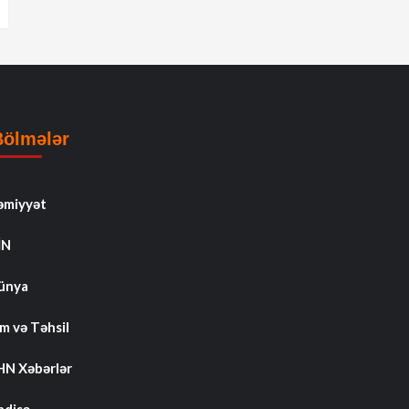
Bölmələr
əmiyyət
İN
ünya
m və Təhsil
HN Xəbərlər