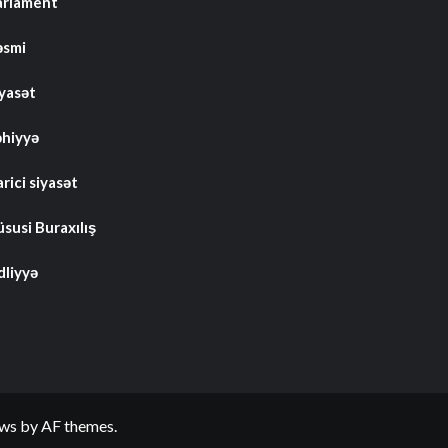
arlament
əsmi
iyasət
əhiyyə
rici siyasət
susi Buraxılış
dliyyə
ws
by AF themes.