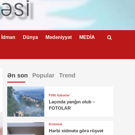
İdman
Dünya
Mədəniyyət
MEDİA
Ən son
Popular
Trend
FHN Xəbərlər
Laçında yanğın olub –
FOTOLAR
Kriminal
Hərbi xidmətə görə rüşvət