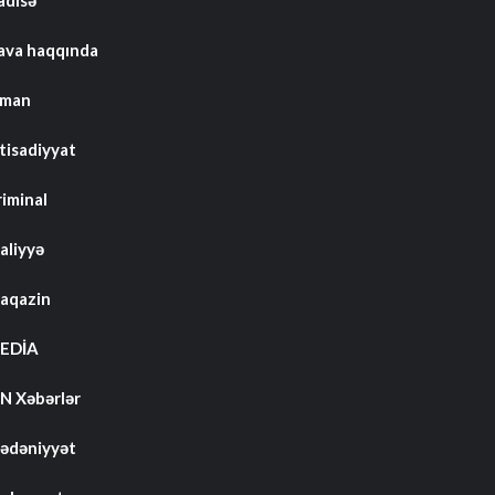
adisə
ava haqqında
dman
tisadiyyat
riminal
aliyyə
aqazin
EDİA
N Xəbərlər
ədəniyyət