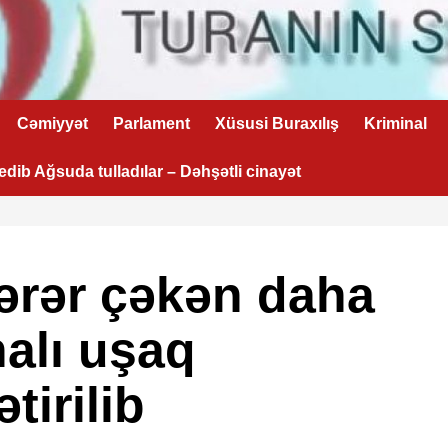
Cəmiyyət
Parlament
Xüsusi Buraxılış
Kriminal
 edib Ağsuda tulladılar – Dəhşətli cinayət
ərər çəkən daha
nalı uşaq
tirilib