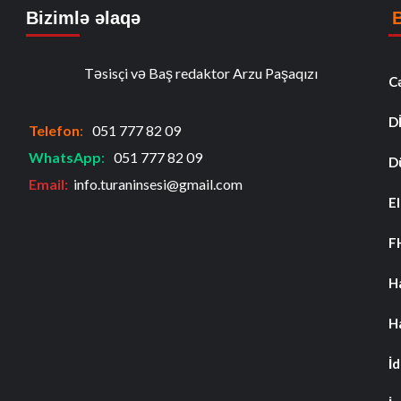
Bizimlə əlaqə
Təsisçi və Baş redaktor Arzu Paşaqızı
C
D
Telefon
:
051 777 82 09
WhatsApp
:
051 777 82 09
D
Email:
info.turaninsesi@gmail.com
El
F
H
H
İ