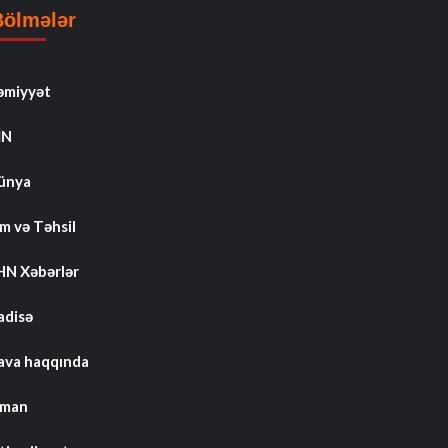
Bölmələr
əmiyyət
İN
ünya
m və Təhsil
HN Xəbərlər
adisə
ava haqqında
dman