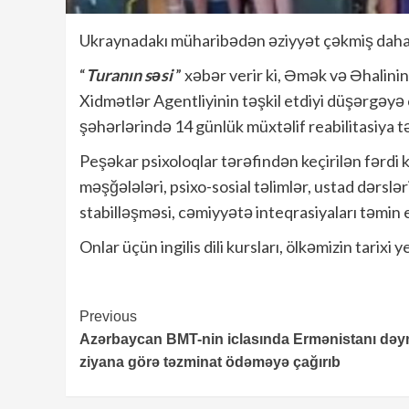
Ukraynadakı müharibədən əziyyət çəkmiş daha 3
“
Turanın səsi
” xəbər verir ki, Əmək və Əhalinin 
Xidmətlər Agentliyinin təşkil etdiyi düşərgəyə
şəhərlərində 14 günlük müxtəlif reabilitasiya t
Peşəkar psixoloqlar tərəfindən keçirilən fərdi k
məşğələləri, psixo-sosial təlimlər, ustad dərslə
stabilləşməsi, cəmiyyətə inteqrasiyaları təmin 
Onlar üçün ingilis dili kursları, ölkəmizin tarixi
Continue
Previous
Azərbaycan BMT-nin iclasında Ermənistanı dəy
Reading
ziyana görə təzminat ödəməyə çağırıb