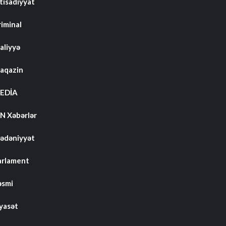
tisadiyyat
riminal
aliyyə
aqazin
EDİA
N Xəbərlər
ədəniyyət
arlament
əsmi
iyasət