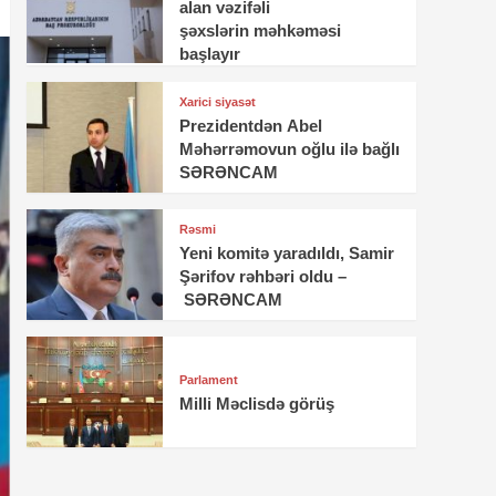
alan vəzifəli
şəxslərin məhkəməsi
başlayır
Xarici siyasət
Prezidentdən Abel
Məhərrəmovun oğlu ilə bağlı
SƏRƏNCAM
Rəsmi
Yeni komitə yaradıldı, Samir
Şərifov rəhbəri oldu –
SƏRƏNCAM
Parlament
Milli Məclisdə görüş