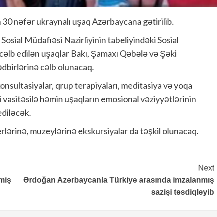
0 nəfər ukraynalı uşaq Azərbaycana gətirilib.
Sosial Müdafiəsi Nazirliyinin tabeliyindəki Sosial
 cəlb edilən uşaqlar Bakı, Şamaxı Qəbələ və Şəki
ədbirlərinə cəlb olunacaq.
onsultasiyalar, qrup terapiyaları, meditasiya və yoqa
ri vasitəsilə həmin uşaqların emosional vəziyyətlərinin
ediləcək.
 yerlərinə, muzeylərinə ekskursiyalar da təşkil olunacaq.
Next
miş
Ərdoğan Azərbaycanla Türkiyə arasında imzalanmış
sazişi təsdiqləyib