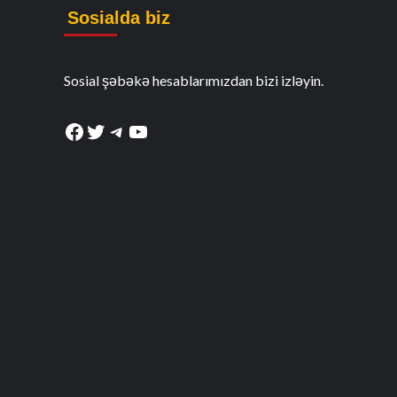
Sosialda biz
Sosial şəbəkə hesablarımızdan bizi izləyin.
Facebook
Twitter
Telegram
YouTube