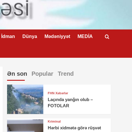
İdman
Dünya
Mədəniyyət
MEDİA
Ən son
Popular
Trend
FHN Xəbərlər
Laçında yanğın olub –
FOTOLAR
Kriminal
Hərbi xidmətə görə rüşvət