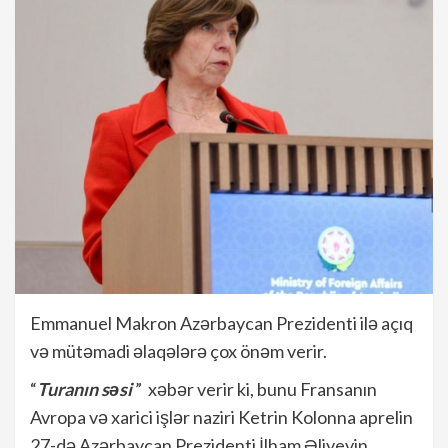
Emmanuel Makron Azərbaycan Prezidenti ilə açıq
və mütəmadi əlaqələrə çox önəm verir.
“
Turanın səsi
” xəbər verir ki, bunu Fransanın
Avropa və xarici işlər naziri Ketrin Kolonna aprelin
27-də Azərbaycan Prezidenti İlham Əliyevin