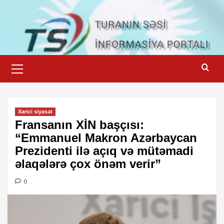
Skip
to
content
Primary
Menu
Xarici siyasət
Fransanın XİN başçısı:
“Emmanuel Makron Azərbaycan
Prezidenti ilə açıq və mütəmadi
əlaqələrə çox önəm verir”
0