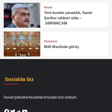
Rəsmi
Yeni komitə yaradıldı, Samir
Şərifov rəhbəri oldu –
SƏRƏNCAM
Parlament
Milli Məclisdə görüş
Sosialda biz
Sosial şəbəkə hesablarımızdan bizi izləyin.
Facebook
Twitter
Telegram
YouTube