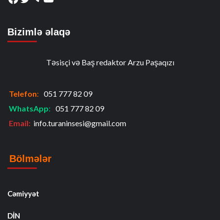
Bizimlə əlaqə
Təsisçi və Baş redaktor Arzu Paşaqızı
Telefon
:
051 777 82 09
WhatsApp
:
051 777 82 09
Email:
info.turaninsesi@gmail.com
Bölmələr
Cəmiyyət
DİN