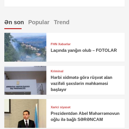
Ən son
Popular
Trend
FHN Xəbərlər
Laçında yanğın olub – FOTOLAR
Kriminal
Hərbi xidmətə görə rüşvət alan
vəzifəli şəxslərin məhkəməsi
başlayır
Xarici siyasət
Prezidentdən Abel Məhərrəmovun
oğlu ilə bağlı SƏRƏNCAM