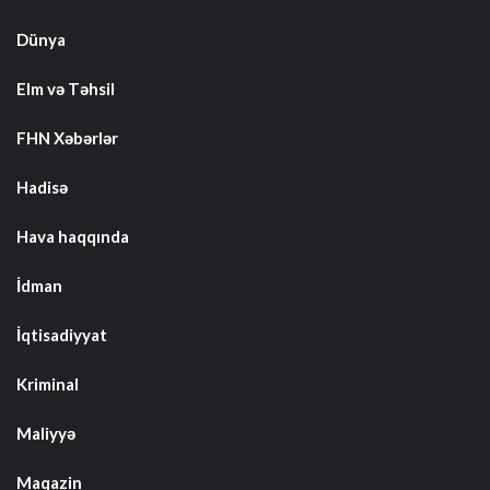
Dünya
Elm və Təhsil
FHN Xəbərlər
Hadisə
Hava haqqında
İdman
İqtisadiyyat
Kriminal
Maliyyə
Maqazin