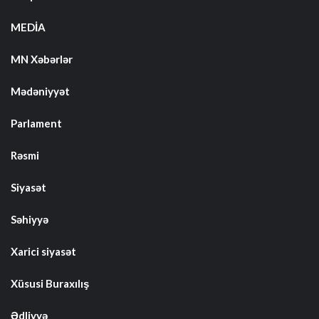
MEDİA
MN Xəbərlər
Mədəniyyət
Parlament
Rəsmi
Siyasət
Səhiyyə
Xarici siyasət
Xüsusi Buraxılış
Ədliyyə