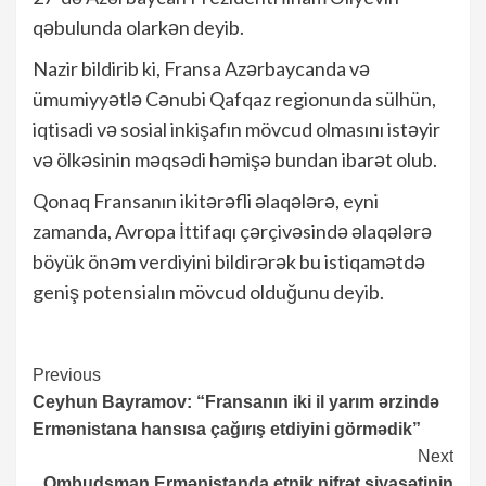
qəbulunda olarkən deyib.
Nazir bildirib ki, Fransa Azərbaycanda və
ümumiyyətlə Cənubi Qafqaz regionunda sülhün,
iqtisadi və sosial inkişafın mövcud olmasını istəyir
və ölkəsinin məqsədi həmişə bundan ibarət olub.
Qonaq Fransanın ikitərəfli əlaqələrə, eyni
zamanda, Avropa İttifaqı çərçivəsində əlaqələrə
böyük önəm verdiyini bildirərək bu istiqamətdə
geniş potensialın mövcud olduğunu deyib.
Continue
Previous
Ceyhun Bayramov: “Fransanın iki il yarım ərzində
Reading
Ermənistana hansısa çağırış etdiyini görmədik”
Next
Ombudsman Ermənistanda etnik nifrət siyasətinin