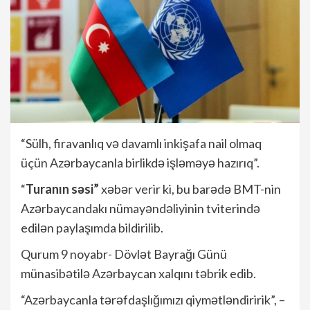
“Sülh, firavanlıq və davamlı inkişafa nail olmaq
üçün Azərbaycanla birlikdə işləməyə hazırıq”.
“
Turanın səsi”
xəbər verir ki, bu barədə BMT-nin
Azərbaycandakı nümayəndəliyinin tviterində
edilən paylaşımda bildirilib.
Qurum 9 noyabr- Dövlət Bayrağı Günü
münasibətilə Azərbaycan xalqını təbrik edib.
“Azərbaycanla tərəfdaşlığımızı qiymətləndiririk”, –