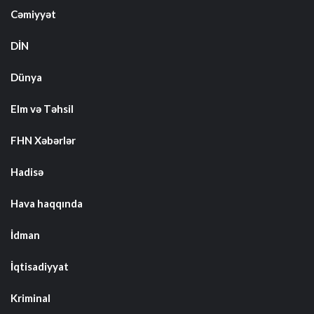
Cəmiyyət
DİN
Dünya
Elm və Təhsil
FHN Xəbərlər
Hadisə
Hava haqqında
İdman
İqtisadiyyat
Kriminal