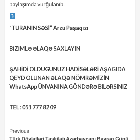
paylaşımda vurğulanıb.
“
TURANIN SƏSİ” Arzu Paşaqızı
BİZİMLƏ ƏLAQƏ SAXLAYIN
ŞAHİDİ OLDUGUNUZ HADİSƏLƏRİ AŞAGIDA
QEYD OLUNAN ƏLAQƏ NÖMRƏMİZİN
WhatsApp ÜNVANINA GÖNDƏRƏ BİLƏRSİNİZ
TEL : 051 777 82 09
Continue
Previous
Türk Dövlətləri Təşkilatı Azərbaycanı Bayraq Günü