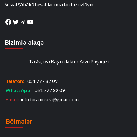
Sosial şəbəkə hesablarımızdan bizi izləyin.
Facebook
Twitter
Telegram
YouTube
Bizimlə əlaqə
Təsisçi və Baş redaktor Arzu Paşaqızı
Telefon
:
051 777 82 09
WhatsApp
:
051 777 82 09
Email:
info.turaninsesi@gmail.com
Bölmələr