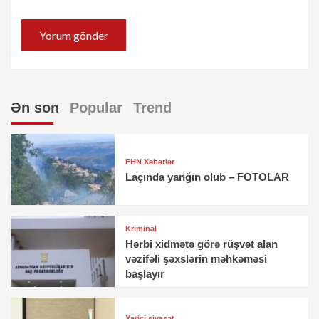
Ən son
Popular
Trend
FHN Xəbərlər
Laçında yanğın olub – FOTOLAR
Kriminal
Hərbi xidmətə görə rüşvət alan
vəzifəli şəxslərin məhkəməsi
başlayır
Xarici siyasət