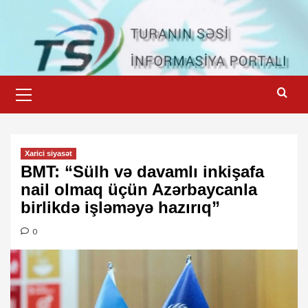
Skip
to
content
Primary
Menu
Xarici siyasət
BMT: “Sülh və davamlı inkişafa
nail olmaq üçün Azərbaycanla
birlikdə işləməyə hazırıq”
0