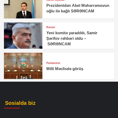
Prezidentdən Abel Məhərrəmovun
oğlu ilə bağlı SƏRƏNCAM
Rəsmi
Yeni komitə yaradıldı, Samir
Şərifov rəhbəri oldu –
SƏRƏNCAM
Parlament
Milli Məclisdə görüş
Sosialda biz