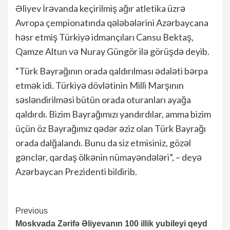
Əliyev İrəvanda keçirilmiş ağır atletika üzrə
Avropa çempionatında qələbələrini Azərbaycana
həsr etmiş Türkiyə idmançıları Cansu Bektaş,
Qamze Altun və Nuray Güngör ilə görüşdə deyib.
“Türk Bayrağının orada qaldırılması ədaləti bərpa
etmək idi. Türkiyə dövlətinin Milli Marşının
səsləndirilməsi bütün orada oturanları ayağa
qaldırdı. Bizim Bayrağımızı yandırdılar, amma bizim
üçün öz Bayrağımız qədər əziz olan Türk Bayrağı
orada dalğalandı. Bunu da siz etmisiniz, gözəl
gənclər, qardaş ölkənin nümayəndələri”, – deyə
Azərbaycan Prezidenti bildirib.
Continue
Previous
Moskvada Zərifə Əliyevanın 100 illik yubileyi qeyd
Reading