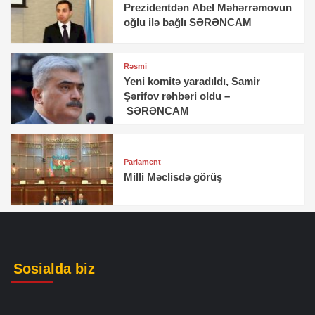
Prezidentdən Abel Məhərrəmovun
oğlu ilə bağlı SƏRƏNCAM
Rəsmi
Yeni komitə yaradıldı, Samir
Şərifov rəhbəri oldu –
SƏRƏNCAM
Parlament
Milli Məclisdə görüş
Sosialda biz