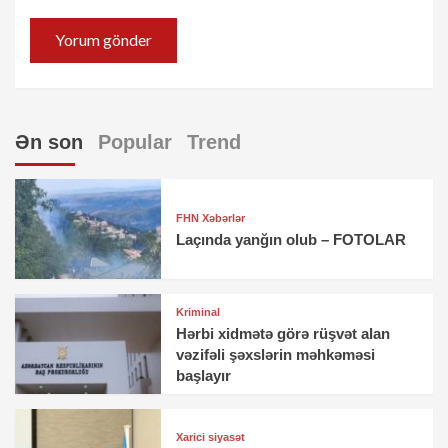
Ən son
Popular
Trend
FHN Xəbərlər
Laçında yanğın olub – FOTOLAR
Kriminal
Hərbi xidmətə görə rüşvət alan
vəzifəli şəxslərin məhkəməsi
başlayır
Xarici siyasət