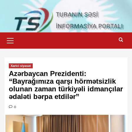
Skip
to
content
Primary
Menu
Xarici siyasət
Azərbaycan Prezidenti:
“Bayrağımıza qarşı hörmətsizlik
olunan zaman türkiyəli idmançılar
ədaləti bərpa etdilər”
0