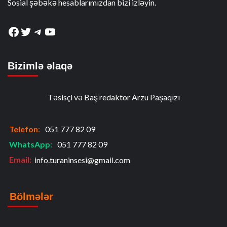
Sosial şəbəkə hesablarımızdan bizi izləyin.
Facebook
Twitter
Telegram
YouTube
Bizimlə əlaqə
Təsisçi və Baş redaktor Arzu Paşaqızı
Telefon
:
051 777 82 09
WhatsApp
:
051 777 82 09
Email:
info.turaninsesi@gmail.com
Bölmələr