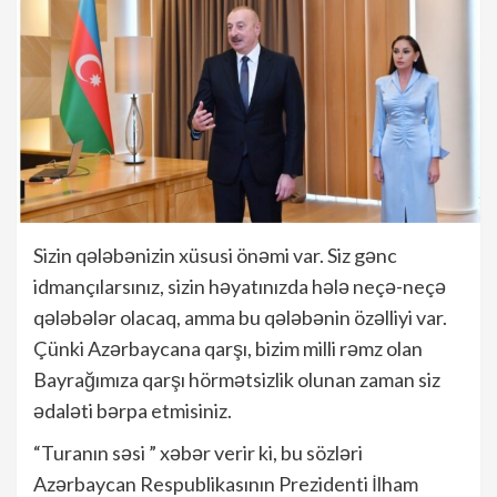
Sizin qələbənizin xüsusi önəmi var. Siz gənc
idmançılarsınız, sizin həyatınızda hələ neçə-neçə
qələbələr olacaq, amma bu qələbənin özəlliyi var.
Çünki Azərbaycana qarşı, bizim milli rəmz olan
Bayrağımıza qarşı hörmətsizlik olunan zaman siz
ədaləti bərpa etmisiniz.
“Turanın səsi ” xəbər verir ki, bu sözləri
Azərbaycan Respublikasının Prezidenti İlham