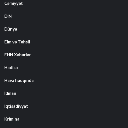
Cəmiyyət
DİN
Dünya
Elm və Təhsil
FHN Xəbərlər
Hadisə
Hava haqqında
İdman
İqtisadiyyat
Kriminal