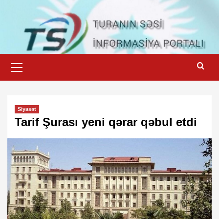
Skip
to
content
Primary
Menu
Siyasət
Tarif Şurası yeni qərar qəbul etdi