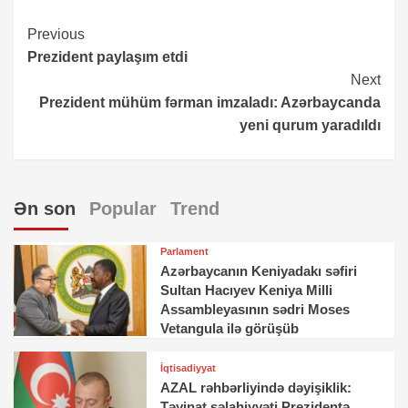
Continue
Previous
Prezident paylaşım etdi
Reading
Next
Prezident mühüm fərman imzaladı: Azərbaycanda
yeni qurum yaradıldı
Ən son
Popular
Trend
Parlament
Azərbaycanın Keniyadakı səfiri
Sultan Hacıyev Keniya Milli
Assambleyasının sədri Moses
Vetangula ilə görüşüb
İqtisadiyyat
AZAL rəhbərliyində dəyişiklik:
Təyinat səlahiyyəti Prezidentə