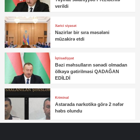
verildi
Xarici siyasət
Nazirlər bir sıra məsələni
müzakirə etdi
İqtisadiyyat
Bəzi məhsulların sənədi olmadan
ölkəyə gətirilməsi QADAĞAN
EDİLDİ
Kriminal
Astarada narkotikə görə 2 nəfər
həbs olundu