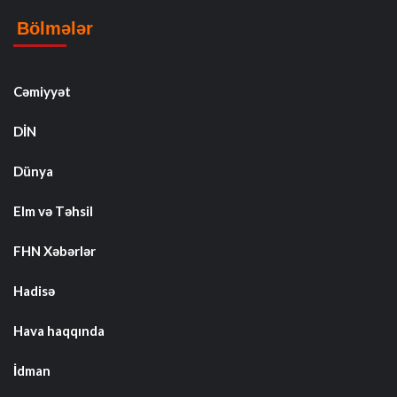
Bölmələr
Cəmiyyət
DİN
Dünya
Elm və Təhsil
FHN Xəbərlər
Hadisə
Hava haqqında
İdman