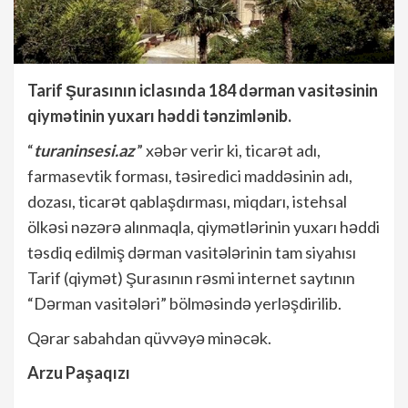
Tarif Şurasının iclasında 184 dərman vasitəsinin
qiymətinin yuxarı həddi tənzimlənib.
“
turaninsesi.az
” xəbər verir ki, ticarət adı,
farmasevtik forması, təsiredici maddəsinin adı,
dozası, ticarət qablaşdırması, miqdarı, istehsal
ölkəsi nəzərə alınmaqla, qiymətlərinin yuxarı həddi
təsdiq edilmiş dərman vasitələrinin tam siyahısı
Tarif (qiymət) Şurasının rəsmi internet saytının
“Dərman vasitələri” bölməsində yerləşdirilib.
Qərar sabahdan qüvvəyə minəcək.
Arzu Paşaqızı