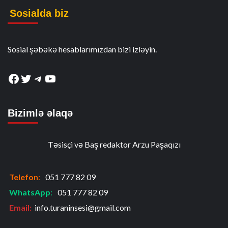
Sosialda biz
Sosial şəbəkə hesablarımızdan bizi izləyin.
Facebook
Twitter
Telegram
YouTube
Bizimlə əlaqə
Təsisçi və Baş redaktor Arzu Paşaqızı
Telefon
:
051 777 82 09
WhatsApp
:
051 777 82 09
Email:
info.turaninsesi@gmail.com