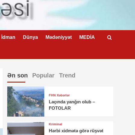
İdman
Dünya
Mədəniyyət
MEDİA
Ən son
Popular
Trend
FHN Xəbərlər
Laçında yanğın olub –
FOTOLAR
Kriminal
Hərbi xidmətə görə rüşvət