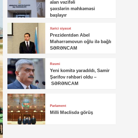
alan vəzifəli
şəxslərin məhkəməsi
başlayır
Xarici siyasət
Prezidentdən Abel
Məhərrəmovun oğlu ilə bağlı
SƏRƏNCAM
Rəsmi
Yeni komitə yaradıldı, Samir
Şərifov rəhbəri oldu –
SƏRƏNCAM
Parlament
Milli Məclisdə görüş