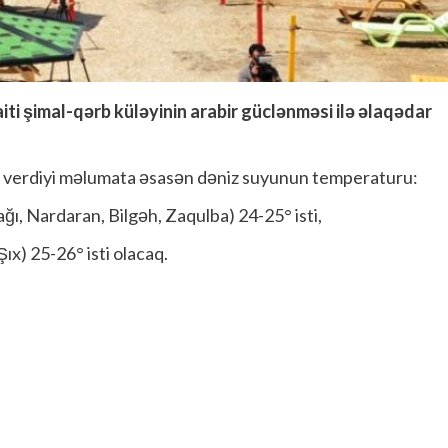
ti şimal-qərb küləyinin arabir güclənməsi ilə əlaqədar
a verdiyi məlumata əsasən dəniz suyunun temperaturu:
ğı, Nardaran, Bilgəh, Zaqulba) 24-25° isti,
ıx) 25-26° isti olacaq.