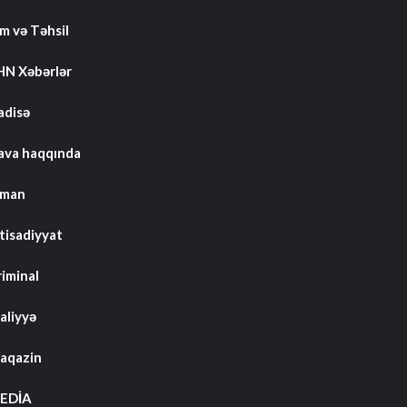
m və Təhsil
HN Xəbərlər
adisə
ava haqqında
dman
tisadiyyat
riminal
aliyyə
aqazin
EDİA