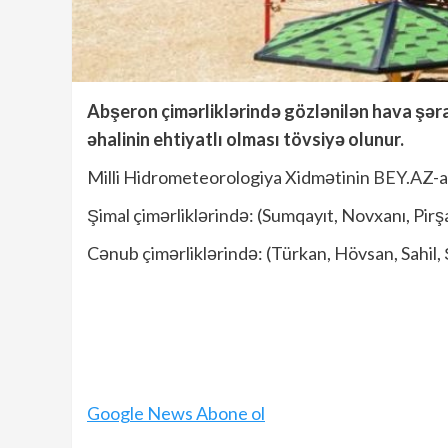
Abşeron çimərliklərində gözlənilən hava şərai
əhalinin ehtiyatlı olması tövsiyə olunur.
Milli Hidrometeorologiya Xidmətinin
BEY.AZ
-
Şimal çimərliklərində: (Sumqayıt, Novxanı, Pirşa
Cənub çimərliklərində: (Türkan, Hövsan, Sahil, Ş
Google News Abone ol