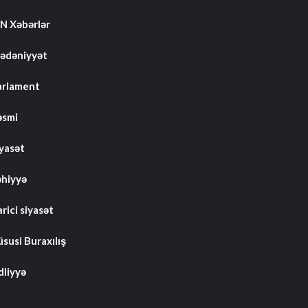
N Xəbərlər
ədəniyyət
arlament
əsmi
iyasət
əhiyyə
rici siyasət
susi Buraxılış
dliyyə