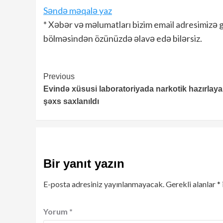
Səndə məqalə yaz
* Xəbər və məlumatları bizim email adresimizə 
bölməsindən özünüzdə əlavə edə bilərsiz.
Continue
Previous
Evində xüsusi laboratoriyada narkotik hazırlay
Reading
şəxs saxlanıldı
Bir yanıt yazın
E-posta adresiniz yayınlanmayacak.
Gerekli alanlar
*
Yorum
*