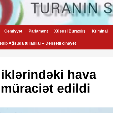
Cəmiyyət
Parlament
Xüsusi Buraxılış
Kriminal
 edib Ağsuda tulladılar – Dəhşətli cinayət
iklərindəki hava
ı müraciət edildi