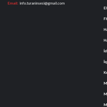
Email:
info.turaninsesi@gmail.com
El
F
H
H
İ
İq
K
M
M
M