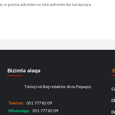
m, e-posta adresim ve site adresim bu tarayıcıya
Bizimlə əlaqə
Təsisçi və Baş redaktor Arzu Paşaqızı
C
D
Telefon
:
051 777 82 09
WhatsApp
:
051 777 82 09
D