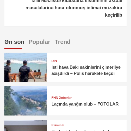
Milli Məclisdə kitabxana sisteminin aktual
məsələlərinə həsr olunmuş ictimai müzakirə
keçirilib
Ən son
Popular
Trend
DİN
İsti hava Bakı sakinlərini çimərliyə
axışdırdı – Polis hərəkətə keçdi
FHN Xəbərlər
Laçında yanğın olub – FOTOLAR
Kriminal