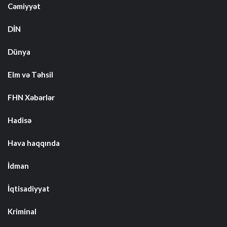
Cəmiyyət
DİN
Dünya
Elm və Təhsil
FHN Xəbərlər
Hadisə
Hava haqqında
İdman
İqtisadiyyat
Kriminal