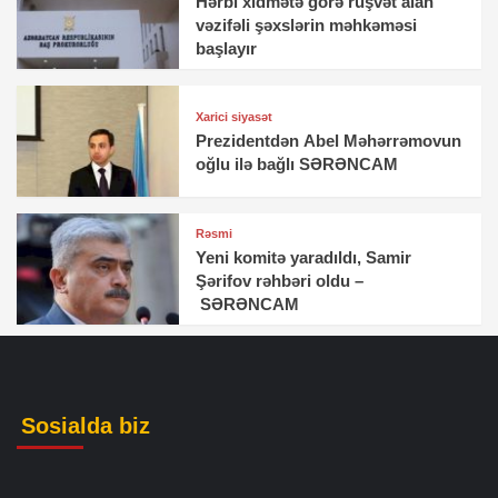
Hərbi xidmətə görə rüşvət alan
vəzifəli şəxslərin məhkəməsi
başlayır
Xarici siyasət
Prezidentdən Abel Məhərrəmovun
oğlu ilə bağlı SƏRƏNCAM
Rəsmi
Yeni komitə yaradıldı, Samir
Şərifov rəhbəri oldu –
SƏRƏNCAM
Sosialda biz