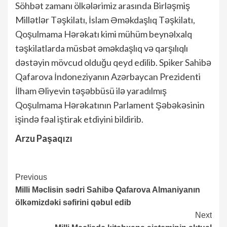
Söhbət zamanı ölkələrimiz arasında Birləşmiş
Millətlər Təşkilatı, İslam Əməkdaşlıq Təşkilatı,
Qoşulmama Hərəkatı kimi mühüm beynəlxalq
təşkilatlarda müsbət əməkdaşlıq və qarşılıqlı
dəstəyin mövcud olduğu qeyd edilib. Spiker Sahibə
Qafarova İndoneziyanın Azərbaycan Prezidenti
İlham Əliyevin təşəbbüsü ilə yaradılmış
Qoşulmama Hərəkatının Parlament Şəbəkəsinin
işində fəal iştirak etdiyini bildirib.
Arzu Paşaqızı
Continue
Previous
Milli Məclisin sədri Sahibə Qafarova Almaniyanın
Reading
ölkəmizdəki səfirini qəbul edib
Next