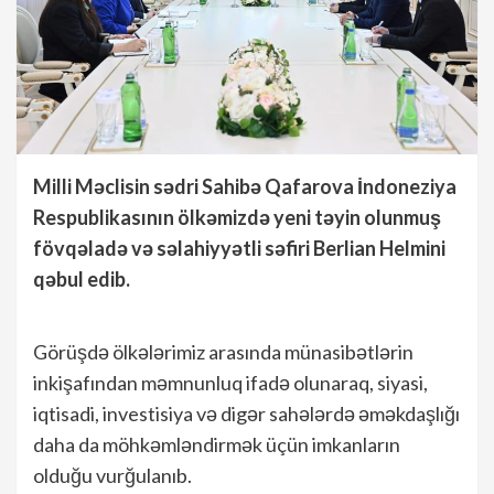
Milli Məclisin sədri Sahibə Qafarova İndoneziya
Respublikasının ölkəmizdə yeni təyin olunmuş
fövqəladə və səlahiyyətli səfiri Berlian Helmini
qəbul edib.
Görüşdə ölkələrimiz arasında münasibətlərin
inkişafından məmnunluq ifadə olunaraq, siyasi,
iqtisadi, investisiya və digər sahələrdə əməkdaşlığı
daha da möhkəmləndirmək üçün imkanların
olduğu vurğulanıb.