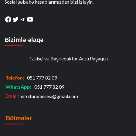
Sosial şəbəkə hesablarımızdan bizi izləyin.
Facebook
Twitter
Telegram
YouTube
Bizimlə əlaqə
Təsisçi və Baş redaktor Arzu Paşaqızı
Telefon
:
051 777 82 09
WhatsApp
:
051 777 82 09
Email:
info.turaninsesi@gmail.com
Bölmələr