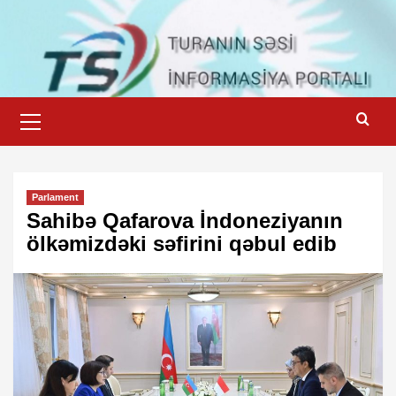
Skip
to
content
Primary
Menu
Parlament
Sahibə Qafarova İndoneziyanın
ölkəmizdəki səfirini qəbul edib