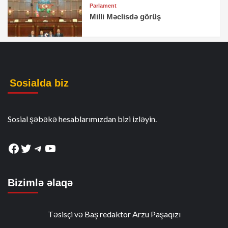
Parlament
Milli Məclisdə görüş
Sosialda biz
Sosial şəbəkə hesablarımızdan bizi izləyin.
Facebook
Twitter
Telegram
YouTube
Bizimlə əlaqə
Təsisçi və Baş redaktor Arzu Paşaqızı