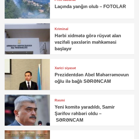
Laçında yanğın olub – FOTOLAR
Kriminal
Hərbi xidmətə görə rüşvət alan
vəzifəli şəxslərin məhkəməsi
başlayır
Xarici siyasət
Prezidentdən Abel Məhərrəmovun
oğlu ilə bağlı SƏRƏNCAM
Rəsmi
Yeni komitə yaradıldı, Samir
Şərifov rəhbəri oldu –
SƏRƏNCAM