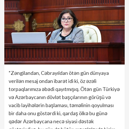
“Zəngilandan, Cəbrayıldan ötən gün dünyaya
verilən mesaj ondan ibarət idi ki, öz əzəli
torpaqlarımıza əbədi qayıtmışıq. Ötən gün Türkiyə
və Azərbaycanın dövlət başçılarının görüşü və
vacib layihələrin başlaması, təməlinin qoyulması
bir daha onu göstərdi ki, qardaş ölkə bu günə
qədər Azərbaycana necə siyasi dəstək