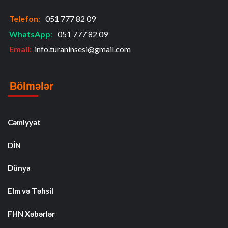
Telefon
:
051 777 82 09
WhatsApp
:
051 777 82 09
Email:
info.turaninsesi@gmail.com
Bölmələr
Cəmiyyət
DİN
Dünya
Elm və Təhsil
FHN Xəbərlər