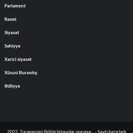
Parlament
Rəsmi
Siyasət
Səhiyyə
Xarici siyasət
Xüsusi Buraxılış
Ədliyyə
2022. Turanınsəsi Bütün hüquqlar qorunur... - Saytı hazırladı