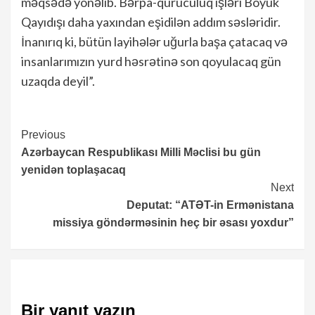
məqsədə yönəlib. Bərpa-quruculuq işləri Böyük
Qayıdışı daha yaxından eşidilən addım səsləridir.
İnanırıq ki, bütün layihələr uğurla başa çatacaq və
insanlarımızın yurd həsrətinə son qoyulacaq gün
uzaqda deyil”.
Continue
Previous
Azərbaycan Respublikası Milli Məclisi bu gün
Reading
yenidən toplaşacaq
Next
Deputat: “ATƏT-in Ermənistana
missiya göndərməsinin heç bir əsası yoxdur”
Bir yanıt yazın