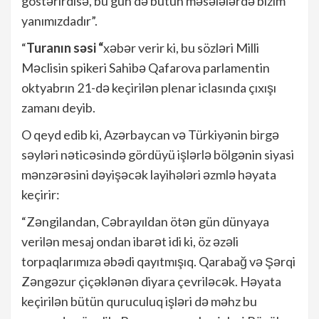
göstərirdisə, bu gün də bütün məsələlərdə bizim
yanımızdadır”.
“
Turanın səsi “
xəbər verir ki, bu sözləri Milli
Məclisin spikeri Sahibə Qafarova parlamentin
oktyabrın 21-də keçirilən plenar iclasında çıxışı
zamanı deyib.
O qeyd edib ki, Azərbaycan və Türkiyənin birgə
səyləri nəticəsində gördüyü işlərlə bölgənin siyasi
mənzərəsini dəyişəcək layihələri əzmlə həyata
keçirir:
“Zəngilandan, Cəbrayıldan ötən gün dünyaya
verilən mesaj ondan ibarət idi ki, öz əzəli
torpaqlarımıza əbədi qayıtmışıq. Qarabağ və Şərqi
Zəngəzur çiçəklənən diyara çevriləcək. Həyata
keçirilən bütün quruculuq işləri də məhz bu