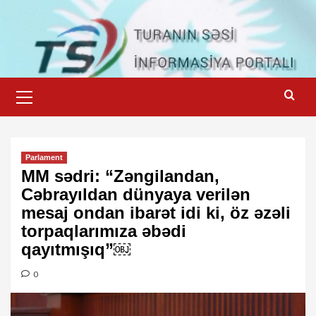
Skip
to
content
Primary
Menu
Parlament
MM sədri: “Zəngilandan,
Cəbrayıldan dünyaya verilən
mesaj ondan ibarət idi ki, öz əzəli
torpaqlarımıza əbədi
qayıtmışıq”￼
0