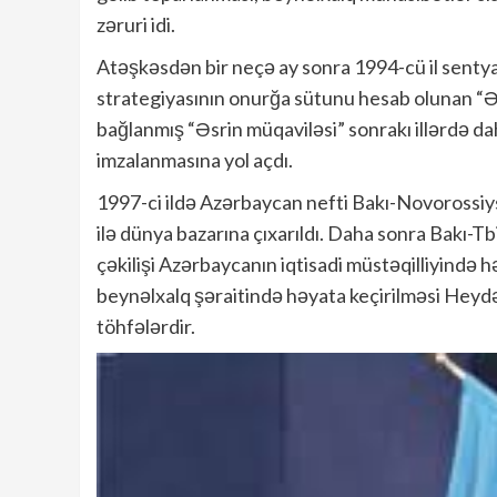
zəruri idi.
Atəşkəsdən bir neçə ay sonra 1994-cü il senty
strategiyasının onurğa sütunu hesab olunan “Əsr
bağlanmış “Əsrin müqaviləsi” sonrakı illərdə dah
imzalanmasına yol açdı.
1997-ci ildə Azərbaycan nefti Bakı-Novorossiys
ilə dünya bazarına çıxarıldı. Daha sonra Bakı-T
çəkilişi Azərbaycanın iqtisadi müstəqilliyində hə
beynəlxalq şəraitində həyata keçirilməsi Heyd
töhfələrdir.