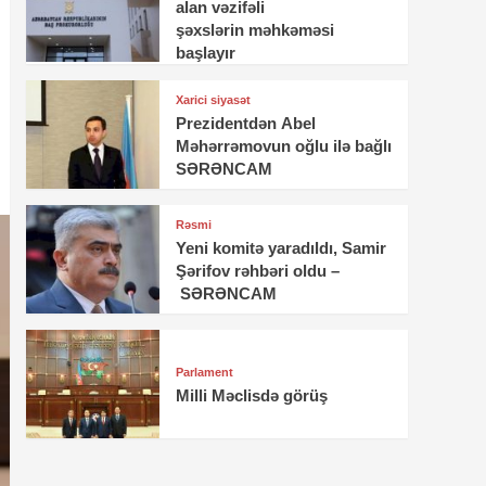
alan vəzifəli
şəxslərin məhkəməsi
başlayır
Xarici siyasət
Prezidentdən Abel
Məhərrəmovun oğlu ilə bağlı
SƏRƏNCAM
Rəsmi
Yeni komitə yaradıldı, Samir
Şərifov rəhbəri oldu –
SƏRƏNCAM
Parlament
Milli Məclisdə görüş