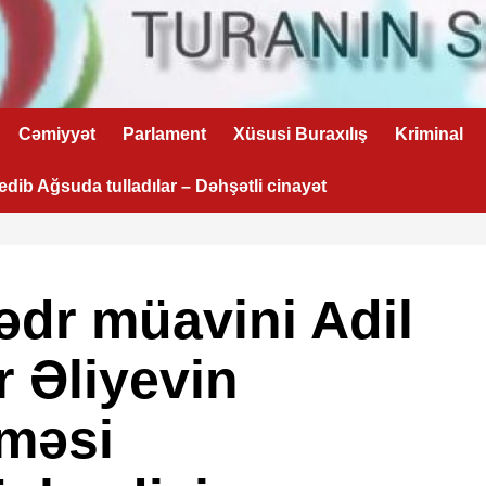
Cəmiyyət
Parlament
Xüsusi Buraxılış
Kriminal
 edib Ağsuda tulladılar – Dəhşətli cinayət
sədr müavini Adil
r Əliyevin
lməsi