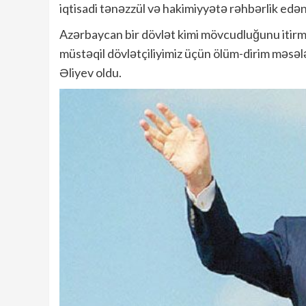
iqtisadi tənəzzül və hakimiyyətə rəhbərlik edənlə
Azərbaycan bir dövlət kimi mövcudluğunu itirmə
müstəqil dövlətçiliyimiz üçün ölüm-dirim məsəl
Əliyev oldu.