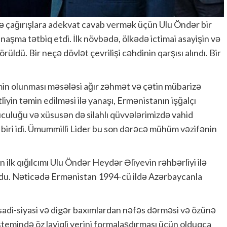
ə çağırışlara adekvat cavab vermək üçün Ulu Öndər bir
naşma tətbiq etdi. İlk növbədə, ölkədə ictimai asayişin və
dü. Bir neçə dövlət çevrilişi cəhdinin qarşısı alındı. Bir
əmin olunması məsələsi ağır zəhmət və çətin mübarizə
liyin təmin edilməsi ilə yanaşı, Ermənistanın işğalçı
culuğu və xüsusən də silahlı qüvvələrimizdə vahid
 biri idi. Ümummilli Lider bu son dərəcə mühüm vəzifənin
ilk qığılcımı Ulu Öndər Heydər Əliyevin rəhbərliyi ilə
ldu. Nəticədə Ermənistan 1994-cü ildə Azərbaycanla
sadi-siyasi və digər baxımlardan nəfəs dərməsi və özünə
stemində öz layiqli yerini formalaşdırması üçün olduqca