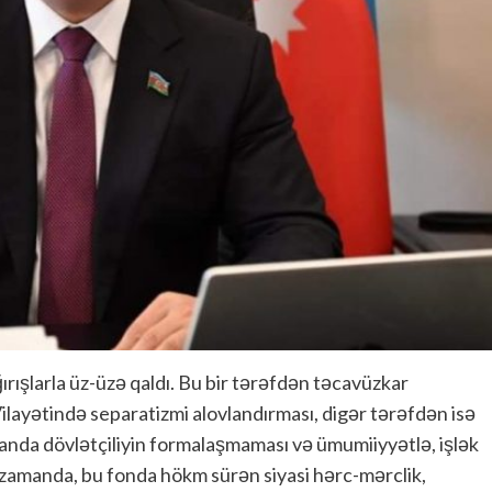
ğırışlarla üz-üzə qaldı. Bu bir tərəfdən təcavüzkar
ayətində separatizmi alovlandırması, digər tərəfdən isə
nda dövlətçiliyin formalaşmaması və ümumiiyyətlə, işlək
yni zamanda, bu fonda hökm sürən siyasi hərc-mərclik,