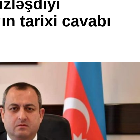
zləşdiyi
ın tarixi cavabı