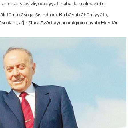
rin səriştəsizliyi vəziyyəti daha da çıxılmaz etdi.
k təhlükəsi qarşısında idi. Bu həyati əhəmiyyətli,
əsi olan çağırışlara Azərbaycan xalqının cavabı Heydər