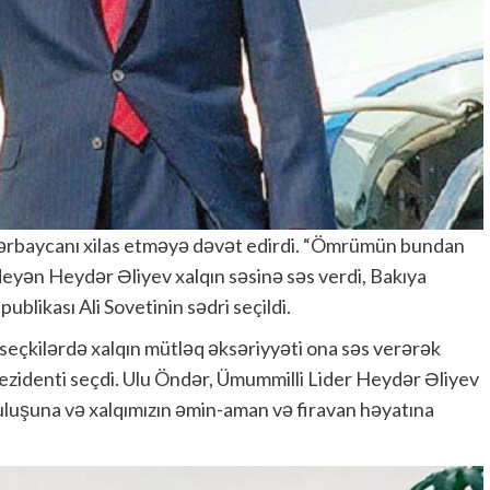
zərbaycanı xilas etməyə dəvət edirdi. “Ömrümün bundan
deyən Heydər Əliyev xalqın səsinə səs verdi, Bakıya
blikası Ali Sovetinin sədri seçildi.
seçkilərdə xalqın mütləq əksəriyyəti ona səs verərək
zidenti seçdi. Ulu Öndər, Ümummilli Lider Heydər Əliyev
uluşuna və xalqımızın əmin-aman və firavan həyatına