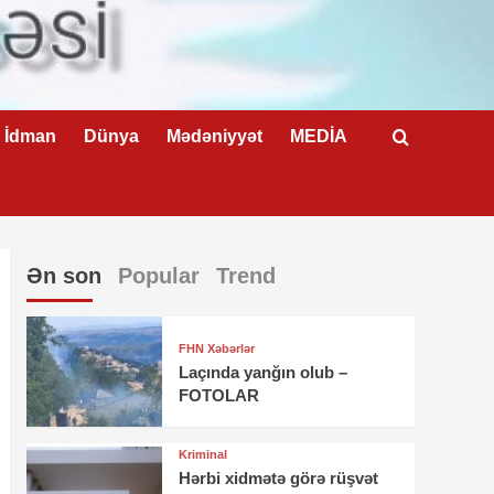
İdman
Dünya
Mədəniyyət
MEDİA
Ən son
Popular
Trend
FHN Xəbərlər
Laçında yanğın olub –
FOTOLAR
Kriminal
Hərbi xidmətə görə rüşvət