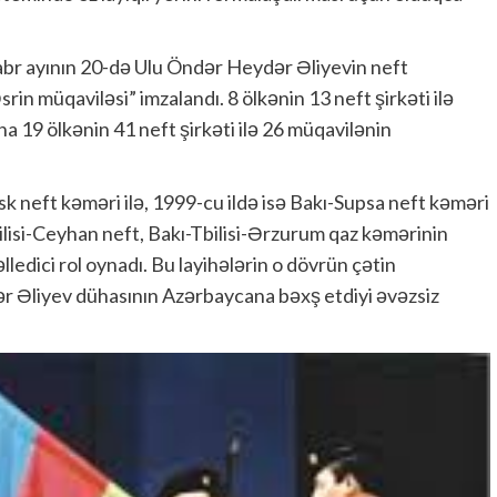
abr ayının 20-də Ulu Öndər Heydər Əliyevin neft
in müqaviləsi” imzalandı. 8 ölkənin 13 neft şirkəti ilə
a 19 ölkənin 41 neft şirkəti ilə 26 müqavilənin
k neft kəməri ilə, 1999-cu ildə isə Bakı-Supsa neft kəməri
bilisi-Ceyhan neft, Bakı-Tbilisi-Ərzurum qaz kəmərinin
lledici rol oynadı. Bu layihələrin o dövrün çətin
ər Əliyev dühasının Azərbaycana bəxş etdiyi əvəzsiz