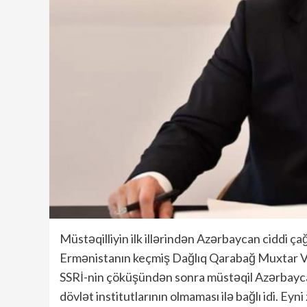
Müstəqilliyin ilk illərindən Azərbaycan ciddi ça
Ermənistanın keçmiş Dağlıq Qarabağ Muxtar Vil
SSRİ-nin çöküşündən sonra müstəqil Azərbayca
dövlət institutlarının olmaması ilə bağlı idi. E