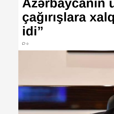
Azərbaycanın ü
çağırışlara xalq
idi”
0