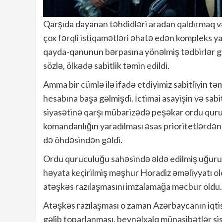
Qarşıda dayanan təhdidləri aradan qaldırmaq v
çox fərqli istiqamətləri əhatə edən kompleks ya
qayda-qanunun bərpasına yönəlmiş tədbirlər görül
sözlə, ölkədə sabitlik təmin edildi.
Amma bir cümlə ilə ifadə etdiyimiz sabitliyin t
hesabına başa gəlmişdi. İctimai asayişin və sabit
siyasətinə qarşı mübarizədə peşəkar ordu quru
komandanlığın yaradılması əsas prioritetlərdən
də öhdəsindən gəldi.
Ordu quruculuğu sahəsində əldə edilmiş uğurun 
həyata keçirilmiş məşhur Horadiz əməliyyatı o
atəşkəs razılaşmasını imzalamağa məcbur oldu.
Atəşkəs razılaşması o zaman Azərbaycanın iqti
gəlib toparlanması, beynəlxalq münasibətlər si