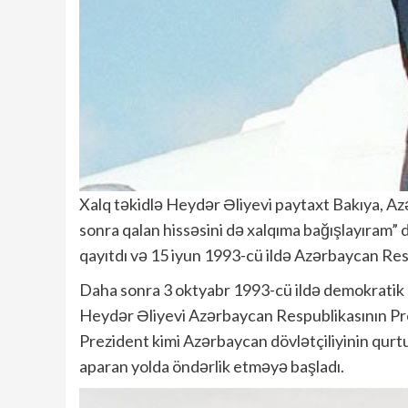
Xalq təkidlə Heydər Əliyevi paytaxt Bakıya, A
sonra qalan hissəsini də xalqıma bağışlayıram” 
qayıtdı və 15 iyun 1993-cü ildə Azərbaycan Respu
Daha sonra 3 oktyabr 1993-cü ildə demokratik 
Heydər Əliyevi Azərbaycan Respublikasının Pre
Prezident kimi Azərbaycan dövlətçiliyinin qurt
aparan yolda öndərlik etməyə başladı.