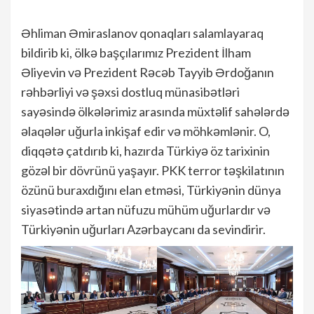
Əhliman Əmiraslanov qonaqları salamlayaraq
bildirib ki, ölkə başçılarımız Prezident İlham
Əliyevin və Prezident Rəcəb Tayyib Ərdoğanın
rəhbərliyi və şəxsi dostluq münasibətləri
sayəsində ölkələrimiz arasında müxtəlif sahələrdə
əlaqələr uğurla inkişaf edir və möhkəmlənir. O,
diqqətə çatdırıb ki, hazırda Türkiyə öz tarixinin
gözəl bir dövrünü yaşayır. PKK terror təşkilatının
özünü buraxdığını elan etməsi, Türkiyənin dünya
siyasətində artan nüfuzu mühüm uğurlardır və
Türkiyənin uğurları Azərbaycanı da sevindirir.