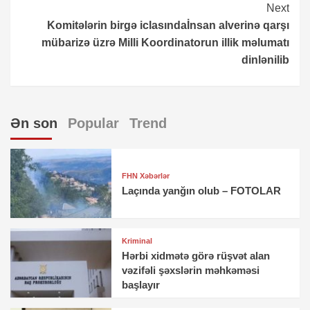
Next
Komitələrin birgə iclasındaİnsan alverinə qarşı
mübarizə üzrə Milli Koordinatorun illik məlumatı
dinlənilib
Ən son
Popular
Trend
FHN Xəbərlər
Laçında yanğın olub – FOTOLAR
Kriminal
Hərbi xidmətə görə rüşvət alan
vəzifəli şəxslərin məhkəməsi
başlayır