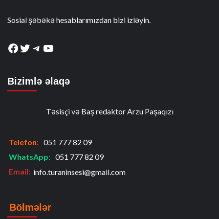
Sosial şəbəkə hesablarımızdan bizi izləyin.
Facebook
Twitter
Telegram
YouTube
Bizimlə əlaqə
Təsisçi və Baş redaktor Arzu Paşaqızı
Telefon
:
051 777 82 09
WhatsApp
:
051 777 82 09
Email:
info.turaninsesi@gmail.com
Bölmələr