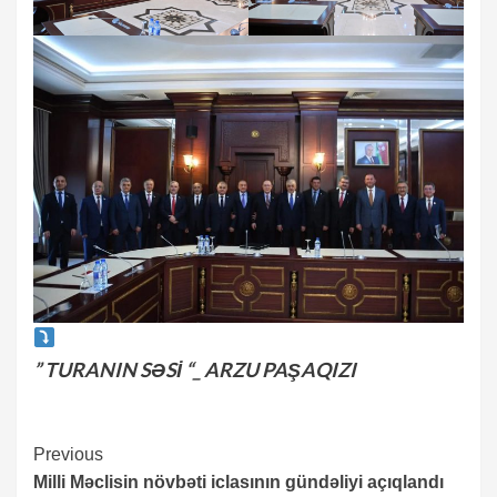
” TURANIN SƏSİ “_ ARZU PAŞAQIZI
Continue
Previous
Milli Məclisin növbəti iclasının gündəliyi açıqlandı
Reading