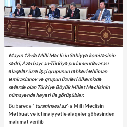
Mayın 13-də Milli Məclisin Səhiyyə komitəsinin
sədri, Azərbaycan-Türkiyə parlamentlərarası
əlaqələr üzrə işçi qrupunun rəhbəri Əhliman
Əmiraslanov və qrupun üzvləri ölkəmizdə
səfərdə olan Türkiyə Böyük Millət Məclisinin
nümayəndə heyəti ilə görüşüblər.
Bu barədə ”
turaninsesi.az
“-a
Milli Məclisin
Mətbuat və
ictimaiyyətlə əlaqələr şöbəsindən
məlumat verilib