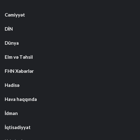
Cəmiyyət
DİN
Dünya
Elm və Təhsil
FHN Xəbərlər
Hadisə
Hava haqqında
İdman
İqtisadiyyat