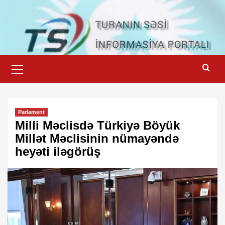
Skip
to
content
Primary
Menu
Parlament
Milli Məclisdə Türkiyə Böyük
Millət Məclisinin nümayəndə
heyəti iləgörüş