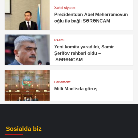
Xarici siyasət
Prezidentdən Abel Məhərrəmovun
oğlu ilə bağlı SƏRƏNCAM
Rəsmi
Yeni komitə yaradıldı, Samir
Şərifov rəhbəri oldu –
SƏRƏNCAM
Parlament
Milli Məclisdə görüş
Sosialda biz