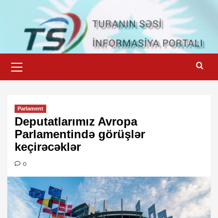
Skip
to
content
Primary
Menu
Parlament
Deputatlarımız Avropa
Parlamentində görüşlər
keçirəcəklər
0