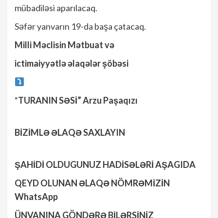
mübadiləsi aparılacaq.
Səfər yanvarın 19-da başa çatacaq.
Milli Məclisin Mətbuat və
ictimaiyyətlə əlaqələr şöbəsi
“
TURANIN SƏSİ” Arzu Paşaqızı
BİZİMLƏ ƏLAQƏ SAXLAYIN
ŞAHİDİ OLDUGUNUZ HADİSƏLƏRİ AŞAGIDA
QEYD OLUNAN ƏLAQƏ NÖMRƏMİZİN
WhatsApp
ÜNVANINA GÖNDƏRƏ BİLƏRSİNİZ