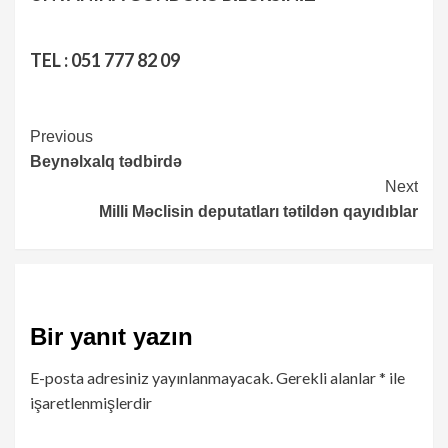
TEL : 051 777 82 09
Continue
Previous
Beynəlxalq tədbirdə
Reading
Next
Milli Məclisin deputatları tətildən qayıdıblar
Bir yanıt yazın
E-posta adresiniz yayınlanmayacak.
Gerekli alanlar
*
ile
işaretlenmişlerdir