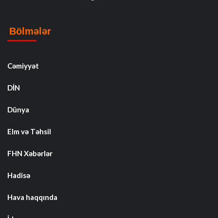
Bölmələr
Cəmiyyət
DİN
Dünya
Elm və Təhsil
FHN Xəbərlər
Hadisə
Hava haqqında