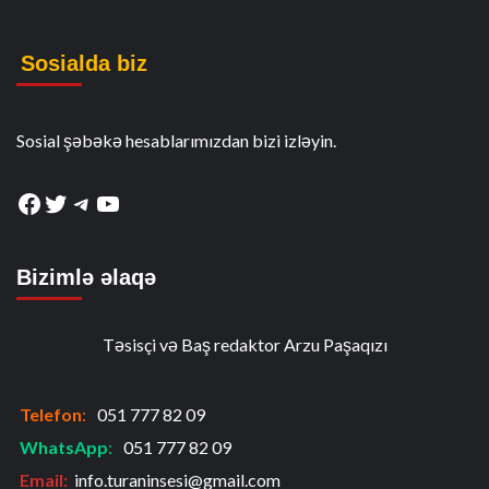
Sosialda biz
Sosial şəbəkə hesablarımızdan bizi izləyin.
Facebook
Twitter
Telegram
YouTube
Bizimlə əlaqə
Təsisçi və Baş redaktor Arzu Paşaqızı
Telefon
:
051 777 82 09
WhatsApp
:
051 777 82 09
Email:
info.turaninsesi@gmail.com