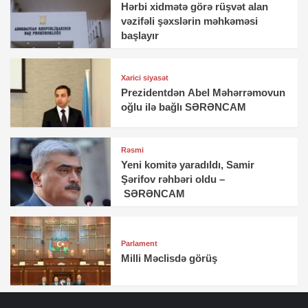
Hərbi xidmətə görə rüşvət alan
vəzifəli şəxslərin məhkəməsi
başlayır
Xarici siyasət
Prezidentdən Abel Məhərrəmovun
oğlu ilə bağlı SƏRƏNCAM
Rəsmi
Yeni komitə yaradıldı, Samir
Şərifov rəhbəri oldu –
SƏRƏNCAM
Parlament
Milli Məclisdə görüş