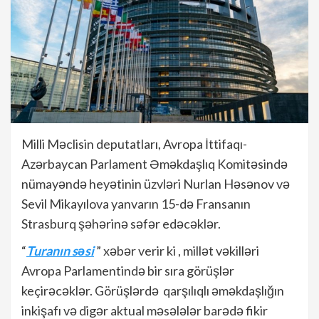
Milli Məclisin deputatları, Avropa İttifaqı-
Azərbaycan Parlament Əməkdaşlıq Komitəsində
nümayəndə heyətinin üzvləri Nurlan Həsənov və
Sevil Mikayılova yanvarın 15-də Fransanın
Strasburq şəhərinə səfər edəcəklər.
“
Turanın səsi
” xəbər verir ki , millət vəkilləri
Avropa Parlamentində bir sıra görüşlər
keçirəcəklər. Görüşlərdə qarşılıqlı əməkdaşlığın
inkişafı və digər aktual məsələlər barədə fikir