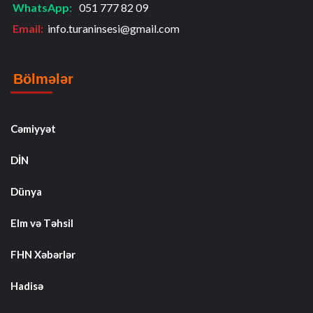
WhatsApp
:
051 777 82 09
Email:
info.turaninsesi@gmail.com
Bölmələr
Cəmiyyət
DİN
Dünya
Elm və Təhsil
FHN Xəbərlər
Hadisə