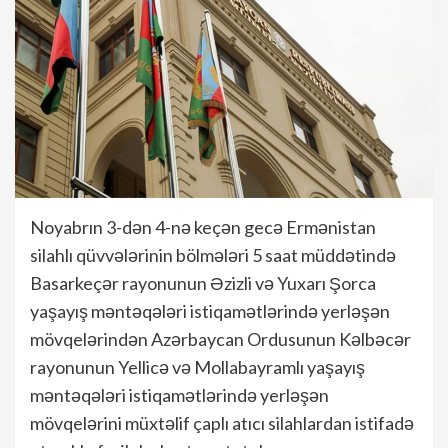
Noyabrın 3-dən 4-nə keçən gecə Ermənistan
silahlı qüvvələrinin bölmələri 5 saat müddətində
Basarkeçər rayonunun Əzizli və Yuxarı Şorca
yaşayış məntəqələri istiqamətlərində yerləşən
mövqelərindən Azərbaycan Ordusunun Kəlbəcər
rayonunun Yellicə və Mollabayramlı yaşayış
məntəqələri istiqamətlərində yerləşən
mövqelərini müxtəlif çaplı atıcı silahlardan istifadə