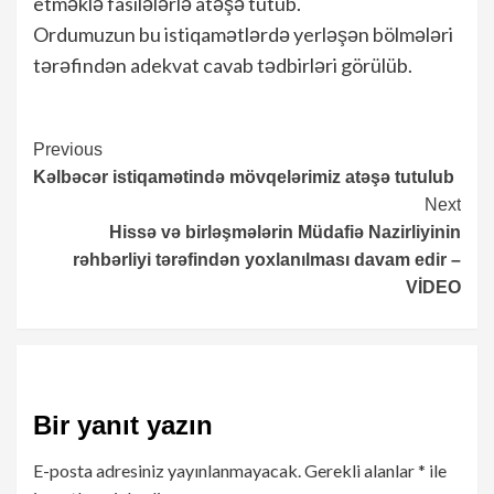
etməklə fasilələrlə atəşə tutub.
Ordumuzun bu istiqamətlərdə yerləşən bölmələri
tərəfindən adekvat cavab tədbirləri görülüb.
Continue
Previous
Kəlbəcər istiqamətində mövqelərimiz atəşə tutulub
Reading
Next
Hissə və birləşmələrin Müdafiə Nazirliyinin
rəhbərliyi tərəfindən yoxlanılması davam edir –
VİDEO
Bir yanıt yazın
E-posta adresiniz yayınlanmayacak.
Gerekli alanlar
*
ile