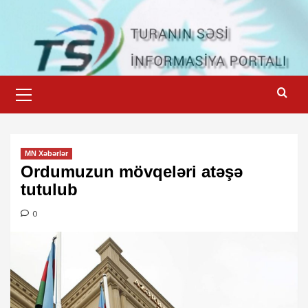
Skip
to
content
Primary
Menu
MN Xəbərlər
Ordumuzun mövqeləri atəşə
tutulub
0