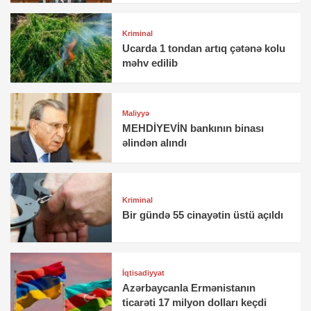
Kriminal
Ucarda 1 tondan artıq çətənə kolu
məhv edilib
Maliyyə
MEHDİYEVİN bankının binası
əlindən alındı
Kriminal
Bir gündə 55 cinayətin üstü açıldı
İqtisadiyyat
Azərbaycanla Ermənistanın
ticarəti 17 milyon dolları keçdi