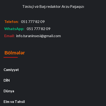
Təsisçi və Baş redaktor Arzu Paşaqızı
Telefon
:
051 777 82 09
WhatsApp
:
051 777 82 09
Email:
info.turaninsesi@gmail.com
Bölmələr
Cəmiyyət
DİN
Dünya
Elm və Təhsil