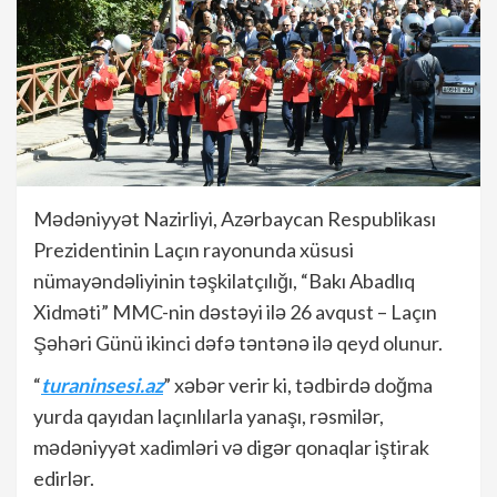
Mədəniyyət Nazirliyi, Azərbaycan Respublikası
Prezidentinin Laçın rayonunda xüsusi
nümayəndəliyinin təşkilatçılığı, “Bakı Abadlıq
Xidməti” MMC-nin dəstəyi ilə 26 avqust – Laçın
Şəhəri Günü ikinci dəfə təntənə ilə qeyd olunur.
“
turaninsesi.az
” xəbər verir ki, tədbirdə doğma
yurda qayıdan laçınlılarla yanaşı, rəsmilər,
mədəniyyət xadimləri və digər qonaqlar iştirak
edirlər.