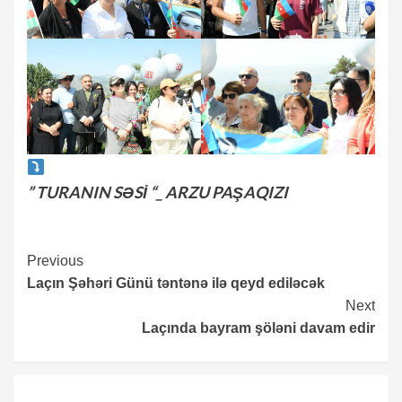
” TURANIN SƏSİ “_ ARZU PAŞAQIZI
Continue
Previous
Laçın Şəhəri Günü təntənə ilə qeyd ediləcək
Reading
Next
Laçında bayram şöləni davam edir