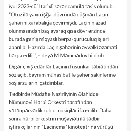
iyul 2023-cü il tarixli sərəncamı ilə təsis olunub.
“Otuz ilə yaxın işğal dövründə düşmən Laçın
şəhərini xarabalığa çevirmişdi. Laçının azad
olunmasından başlayaraq qısa dövr ərzində
burada geniş miqyaslı bərpa-quruculuq işləri
aparılıb. Hazırda Laçın şəhərinin əvvəlki əzəməti
bərpa edilir”, – deyə M.Məmmədov bildirib.
Digər çıxış edənlər Laçının füsunkar təbiətindən
söz açıb, bayram münasibətilə şəhər sakinlərinə
xoş arzularını çatdırıblar.
Tədbirdə Müdafiə Nazirliyinin Əlahiddə
Nümunəvi Hərbi Orkestri tərəfindən
vətənpərvərlik ruhlu musiqilər ifa edilib. Daha
sonra hərbi orkestrin müşayiəti ilə tədbir
iştirakçılarının “Lacinema” kinoteatrına yürüşü