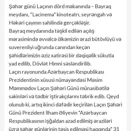
Şəhər günü Laçının dörd məkanında – Bayraq
meydanı, “Lacinema” kinoteatrı, seyrəngah və
Həkəri çayının sahilində gerçəkləşir.
Bayraq meydanında təşkil edilən açılış
mərasimində əvvəlcə ölkəmizin ərazi bütövlüyü və
suverenliyi uğrunda canından keçən
şəhidlərimizin əziz xatirəsi bir dəqiqəlik sükutla
yad edilib, Dövlət Himni səsləndirilib.
Laçın rayonunda Azərbaycan Respublikası
Prezidentinin xüsusi nümayəndəsi Məsim
Məmmədov Laçın Şəhəri Günü münasibətilə
sakinləri və tədbir iştirakçılarını təbrik edib. Qeyd
olunub ki, artıq ikinci dəfədir keçirilən Laçın Şəhəri
Günü Prezident İlham Əliyevin “Azərbaycan
Respublikasının işğaldan azad edilmiş əraziləri
üzrə şəhər günlərinin təsis edilməsi haqqında” 31