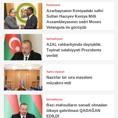
Parlament
Azərbaycanın Keniyadakı səfiri
Sultan Hacıyev Keniya Milli
Assambleyasının sədri Moses
Vetangula ilə görüşüb
İqtisadiyyat
AZAL rəhbərliyində dəyişiklik:
Təyinat səlahiyyəti Prezidentə
verildi
Xarici siyasət
Nazirlər bir sıra məsələni
müzakirə etdi
İqtisadiyyat
Bəzi məhsulların sənədi olmadan
ölkəyə gətirilməsi QADAĞAN
EDİLDİ