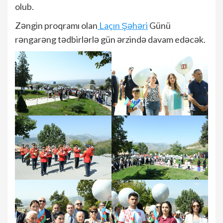
olub.
Zəngin proqramı olan
Laçın Şəhəri
Günü
rəngarəng tədbirlərlə gün ərzində davam edəcək.