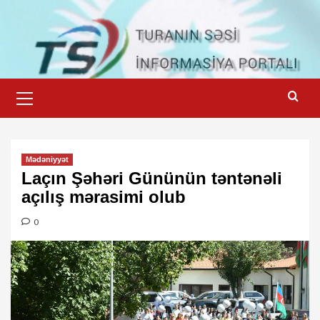
Skip
to
content
Primary
Menu
Mədəniyyət
Laçın Şəhəri Gününün təntənəli
açılış mərasimi olub
0