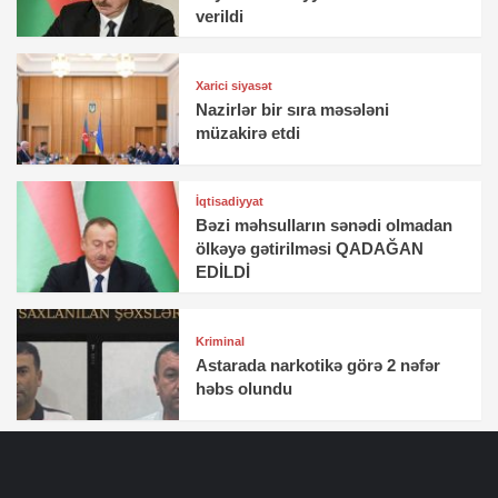
verildi
Xarici siyasət
Nazirlər bir sıra məsələni
müzakirə etdi
İqtisadiyyat
Bəzi məhsulların sənədi olmadan
ölkəyə gətirilməsi QADAĞAN
EDİLDİ
Kriminal
Astarada narkotikə görə 2 nəfər
həbs olundu