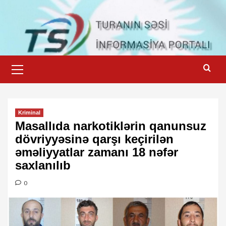
Skip
to
content
Primary
Menu
Kriminal
Masallıda narkotiklərin qanunsuz
dövriyyəsinə qarşı keçirilən
əməliyyatlar zamanı 18 nəfər
saxlanılıb
0