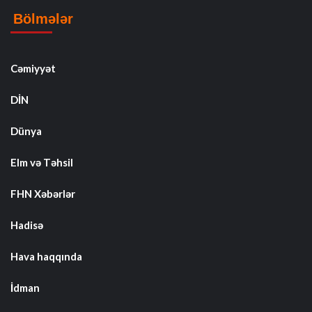
Bölmələr
Cəmiyyət
DİN
Dünya
Elm və Təhsil
FHN Xəbərlər
Hadisə
Hava haqqında
İdman