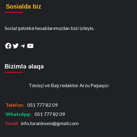
Sosialda biz
Sosial şəbəkə hesablarımızdan bizi izləyin.
Facebook
Twitter
Telegram
YouTube
Bizimlə əlaqə
Təsisçi və Baş redaktor Arzu Paşaqızı
Telefon
:
051 777 82 09
WhatsApp
:
051 777 82 09
Email:
info.turaninsesi@gmail.com