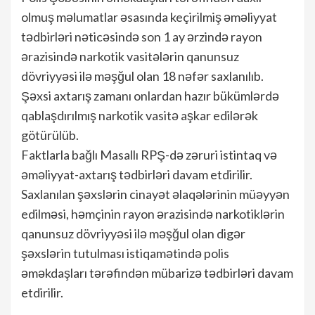
olmuş məlumatlar əsasında keçirilmiş əməliyyat
tədbirləri nəticəsində son 1 ay ərzində rayon
ərazisində narkotik vasitələrin qanunsuz
dövriyyəsi ilə məşğul olan 18 nəfər saxlanılıb.
Şəxsi axtarış zamanı onlardan hazır bükümlərdə
qablaşdırılmış narkotik vasitə aşkar edilərək
götürülüb.
Faktlarla bağlı Masallı RPŞ-də zəruri istintaq və
əməliyyat-axtarış tədbirləri davam etdirilir.
Saxlanılan şəxslərin cinayət əlaqələrinin müəyyən
edilməsi, həmçinin rayon ərazisində narkotiklərin
qanunsuz dövriyyəsi ilə məşğul olan digər
şəxslərin tutulması istiqamətində polis
əməkdaşları tərəfindən mübarizə tədbirləri davam
etdirilir.