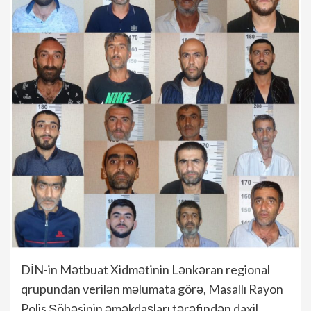
DİN-in Mətbuat Xidmətinin Lənkəran regional
qrupundan verilən məlumata görə, Masallı Rayon
Polis Şöbəsinin əməkdaşları tərəfindən daxil