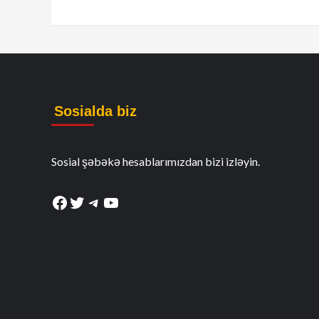
Sosialda biz
Sosial şəbəkə hesablarımızdan bizi izləyin.
Facebook
Twitter
Telegram
YouTube