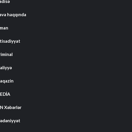
adisə
ava haqqında
dman
tisadiyyat
riminal
aliyyə
aqazin
EDİA
N Xəbərlər
ədəniyyət