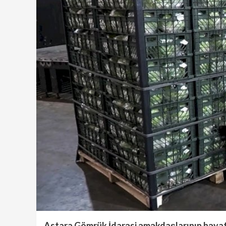
Astara Gömrük İdarəsi əməkdaşlarının həyata