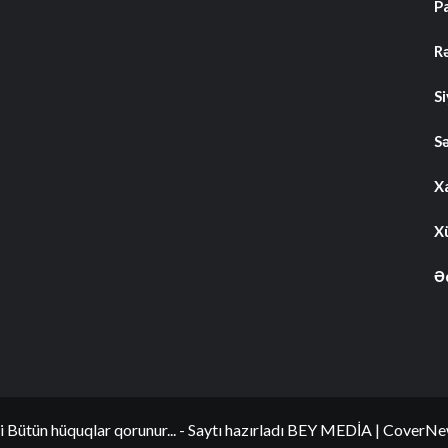
P
R
S
S
Xa
Xü
Ə
i Bütün hüquqlar qorunur... - Saytı hazırladı BEY MEDİA
|
CoverNe