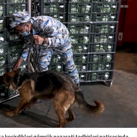
 keçirdikləri gömrük nəzarəti tədbirləri nəticəsində