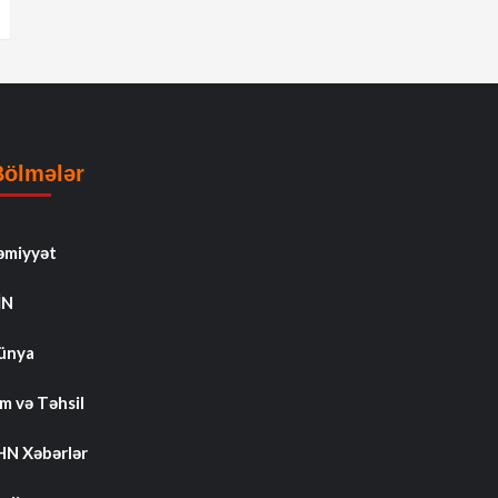
Bölmələr
əmiyyət
İN
ünya
m və Təhsil
HN Xəbərlər