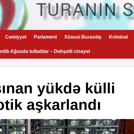
Cəmiyyət
Parlament
Xüsusi Buraxılış
Kriminal
 edib Ağsuda tulladılar – Dəhşətli cinayət
şınan yükdə külli
tik aşkarlandı