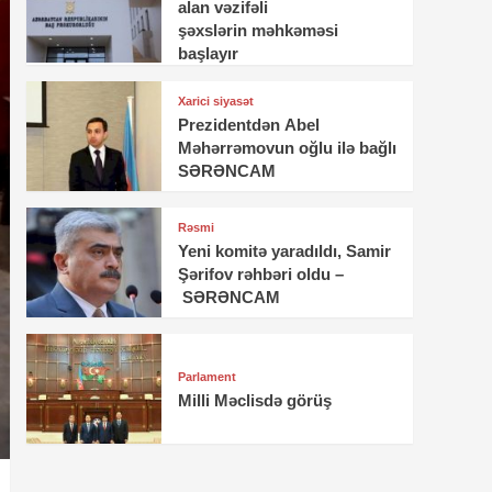
alan vəzifəli
şəxslərin məhkəməsi
başlayır
Xarici siyasət
Prezidentdən Abel
Məhərrəmovun oğlu ilə bağlı
SƏRƏNCAM
Rəsmi
Yeni komitə yaradıldı, Samir
Şərifov rəhbəri oldu –
SƏRƏNCAM
Parlament
Milli Məclisdə görüş