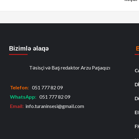
Bizimlə əlaqə
Təsisçi və Baş redaktor Arzu Paşaqızı
C
D
Telefon
:
051 777 82 09
WhatsApp
:
051 777 82 09
D
Email:
info.turaninsesi@gmail.com
El
F