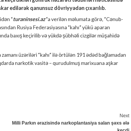
şkar edilərək qanunsuz dövriyyədən çıxarılıb.
idən “
turaninsesi.az
“a verilən məlumata görə, “Cənub-
sından Rusiya Federasiyasına “kahı” yükü aparan
nda baxış keçirilib və yükdə şübhəli cizgilər müşahidə
ama zamanı üzəriləri “kahı“ ilə örtülən 191 ədəd bağlamadan
miqdarda narkotik vasitə – qurudulmuş marixuana aşkar
Next
Milli Parkın ərazisində narkoplantasiya salan şəxs ələ
keçdi