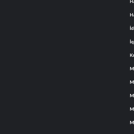
H
H
İ
İq
K
M
M
M
M
M