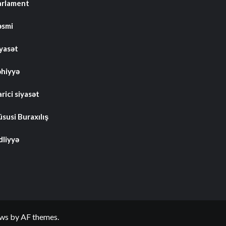
arlament
əsmi
iyasət
əhiyyə
rici siyasət
susi Buraxılış
dliyyə
ws
by AF themes.