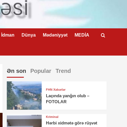
İdman
Dünya
Mədəniyyət
MEDİA
Ən son
Popular
Trend
FHN Xəbərlər
Laçında yanğın olub –
FOTOLAR
Kriminal
Hərbi xidmətə görə rüşvət