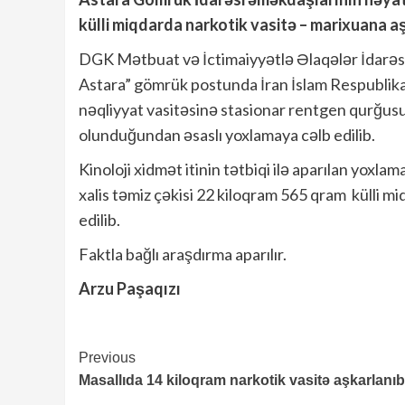
külli miqdarda narkotik vasitə – marixuana a
DGK Mətbuat və İctimaiyyətlə Əlaqələr İdarəs
Astara” gömrük postunda İran İslam Respublika
nəqliyyat vasitəsinə stasionar rentgen qurğusu
olunduğundan əsaslı yoxlamaya cəlb edilib.
Kinoloji xidmət itinin tətbiqi ilə aparılan yoxl
xalis təmiz çəkisi 22 kiloqram 565 qram külli 
edilib.
Faktla bağlı araşdırma aparılır.
Arzu Paşaqızı
Continue
Previous
Masallıda 14 kiloqram narkotik vasitə aşkarlanıb
Reading