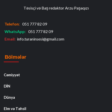
Təsisçi və Baş redaktor Arzu Paşaqızı
Telefon
:
051 777 82 09
WhatsApp
:
051 777 82 09
Email:
info.turaninsesi@gmail.com
Bölmələr
Cəmiyyət
DİN
Dünya
Elm və Təhsil