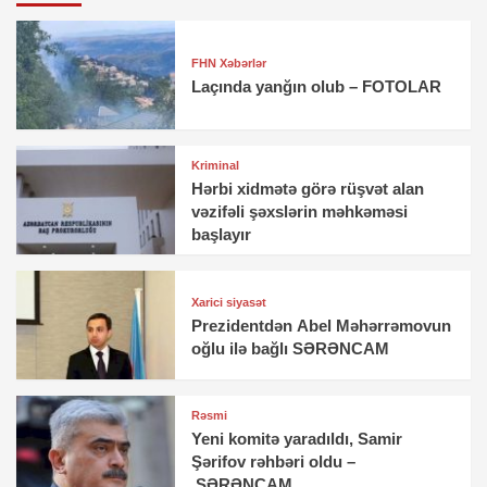
FHN Xəbərlər
Laçında yanğın olub – FOTOLAR
Kriminal
Hərbi xidmətə görə rüşvət alan
vəzifəli şəxslərin məhkəməsi
başlayır
Xarici siyasət
Prezidentdən Abel Məhərrəmovun
oğlu ilə bağlı SƏRƏNCAM
Rəsmi
Yeni komitə yaradıldı, Samir
Şərifov rəhbəri oldu –
SƏRƏNCAM