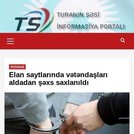
Skip
to
content
Primary
Menu
Kriminal
Elan saytlarında vətəndaşları
aldadan şəxs saxlanıldı