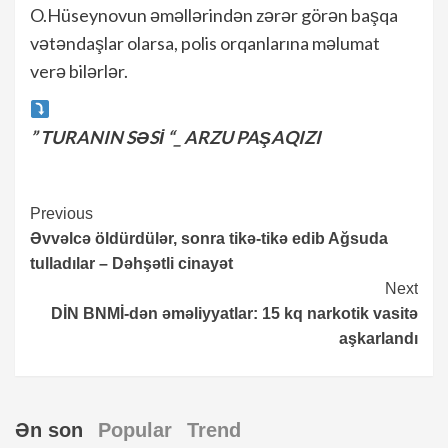
O.Hüseynovun əməllərindən zərər görən başqa
vətəndaşlar olarsa, polis orqanlarına məlumat
verə bilərlər.
” TURANIN SƏSİ “_ ARZU PAŞAQIZI
Continue
Previous
Əvvəlcə öldürdülər, sonra tikə-tikə edib Ağsuda
Reading
tulladılar – Dəhşətli cinayət
Next
DİN BNMİ-dən əməliyyatlar: 15 kq narkotik vasitə
aşkarlandı
Ən son
Popular
Trend