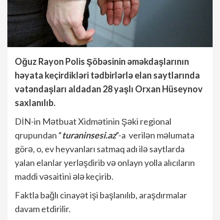
Oğuz Rayon Polis Şöbəsinin əməkdaşlarının
həyata keçirdikləri tədbirlərlə elan saytlarında
vətəndaşları aldadan 28 yaşlı Orxan Hüseynov
saxlanılıb.
DİN-in Mətbuat Xidmətinin Şəki regional
qrupundan “
turaninsesi.az
“-a verilən məlumata
görə, o, ev heyvanları satmaq adı ilə saytlarda
yalan elanlar yerləşdirib və onlayn yolla alıcıların
maddi vəsaitini ələ keçirib.
Faktla bağlı cinayət işi başlanılıb, araşdırmalar
davam etdirilir.