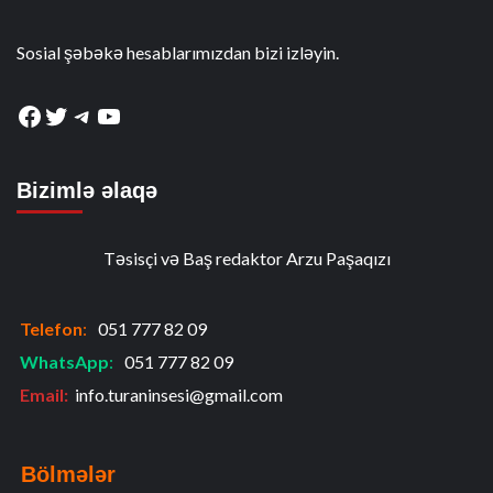
Sosial şəbəkə hesablarımızdan bizi izləyin.
Facebook
Twitter
Telegram
YouTube
Bizimlə əlaqə
Təsisçi və Baş redaktor Arzu Paşaqızı
Telefon
:
051 777 82 09
WhatsApp
:
051 777 82 09
Email:
info.turaninsesi@gmail.com
Bölmələr