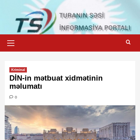
Skip
to
content
Primary
Menu
Kriminal
DİN-in mətbuat xidmətinin
məlumatı
0