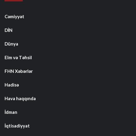
Cəmiyyət
DİN
Dünya
Elm və Təhsil
FHN Xəbərlər
Hadisə
Hava haqqında
İdman
İqtisadiyyat