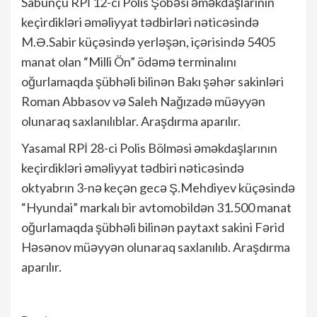
Sabunçu RPİ 12-ci Polis Şöbəsi əməkdaşlarının
keçirdikləri əməliyyat tədbirləri nəticəsində
M.Ə.Sabir küçəsində yerləşən, içərisində 5405
manat olan “Milli Ön” ödəmə terminalını
oğurlamaqda şübhəli bilinən Bakı şəhər sakinləri
Roman Abbasov və Saleh Nağızadə müəyyən
olunaraq saxlanılıblar. Araşdırma aparılır.
Yasamal RPİ 28-ci Polis Bölməsi əməkdaşlarının
keçirdikləri əməliyyat tədbiri nəticəsində
oktyabrın 3-nə keçən gecə Ş.Mehdiyev küçəsində
“Hyundai” markalı bir avtomobildən 31.500 manat
oğurlamaqda şübhəli bilinən paytaxt sakini Fərid
Həsənov müəyyən olunaraq saxlanılıb. Araşdırma
aparılır.