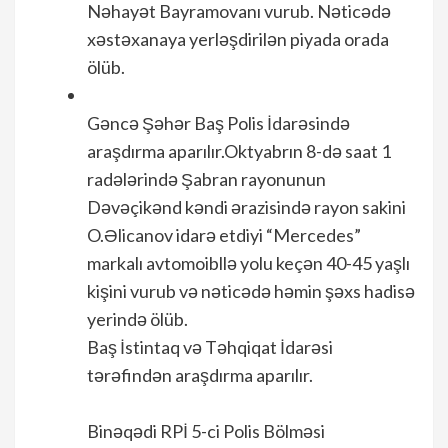
Nəhayət Bayramovanı vurub. Nəticədə
xəstəxanaya yerləşdirilən piyada orada
ölüb.
Gəncə Şəhər Baş Polis İdarəsində
araşdırma aparılır.Oktyabrın 8-də saat 1
radələrində Şabran rayonunun
Dəvəçikənd kəndi ərazisində rayon sakini
O.Əlicanov idarə etdiyi “Mercedes”
markalı avtomoibllə yolu keçən 40-45 yaşlı
kişini vurub və nəticədə həmin şəxs hadisə
yerində ölüb.
Baş İstintaq və Təhqiqat İdarəsi
tərəfindən araşdırma aparılır.
Binəqədi RPİ 5-ci Polis Bölməsi