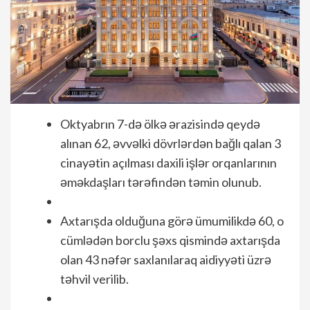
Oktyabrın 7-də ölkə ərazisində qeydə
alınan 62, əvvəlki dövrlərdən bağlı qalan 3
cinayətin açılması daxili işlər orqanlarının
əməkdaşları tərəfindən təmin olunub.
Axtarışda olduğuna görə ümumilikdə 60, o
cümlədən borclu şəxs qismində axtarışda
olan 43 nəfər saxlanılaraq aidiyyəti üzrə
təhvil verilib.