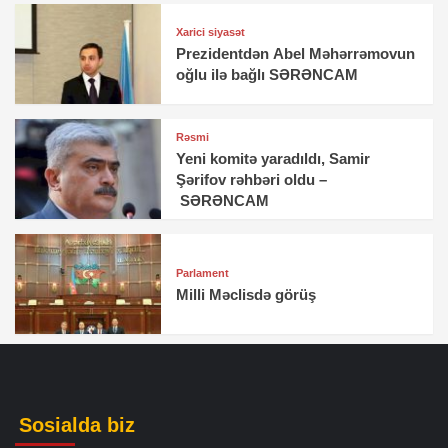
Xarici siyasət
Prezidentdən Abel Məhərrəmovun
oğlu ilə bağlı SƏRƏNCAM
Rəsmi
Yeni komitə yaradıldı, Samir
Şərifov rəhbəri oldu –
SƏRƏNCAM
Parlament
Milli Məclisdə görüş
Sosialda biz