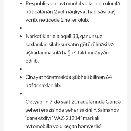
Respublikanın avtomobil yollarında ölümlə
nəticələnən 2 yol-nəqliyyat hadisəsi baş
verib, nəticədə 2 nəfər ölüb.
Narkotiklərlə əlaqəli 33, qanunsuz
saxlanılan silah-sursatın götürülməsi və
aşkarlanması ilə bağlı 4 fakt müəyyən
edilib.
Cinayət törətməkdə şübhəli bilinən 64
nəfər saxlanılıb.
Oktyabrın 7-də saat 20 radələrində Gəncə
şəhəri ərazisində şəhər sakini Y.Salmanov
idarə etdiyi “VAZ-21214” markalı
avtomobillə yolu keçən həmyerlisi