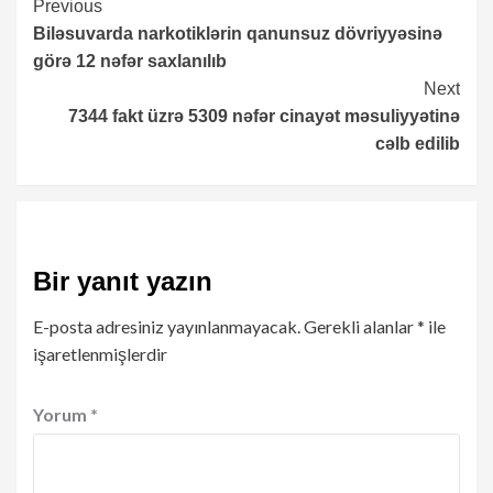
Continue
Previous
Biləsuvarda narkotiklərin qanunsuz dövriyyəsinə
Reading
görə 12 nəfər saxlanılıb
Next
7344 fakt üzrə 5309 nəfər cinayət məsuliyyətinə
cəlb edilib
Bir yanıt yazın
E-posta adresiniz yayınlanmayacak.
Gerekli alanlar
*
ile
işaretlenmişlerdir
Yorum
*