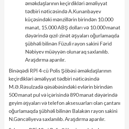
əməkdaşlarının keçirdikləri əməliyyat
tədbiri nəticəsində A.Kunanbayev
küçəsindəki mənzillərin birindən 10.000
manat, 15.000 ABŞ dolları və 10.000 manat
dəyərində qızıl-zinət əşyaları oğurlamaqda
şübhəli bilinən Füzuli rayon sakini Fərid
Nəbiyev müəyyən olunaraq saxlanılıb.
Araşdırma aparılır.
Binəqədi RPİ 4-cü Polis Şöbəsi əməkdaşlarının
keçirdikləri əməliyyat tədbiri nəticəsində
M.Ə.Rəsulzadə qəsəbəsindəki evlərin birindən
500 manat pul və içərisində 890 manat dəyərində
geyim əşyaları və telefon aksesuarları olan çantanı
oğurlamaqda şübhəli bilinən Balakən rayon sakini
N.Gəncəliyeva saxlanılıb. Araşdırma aparılır.