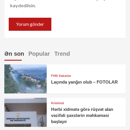
kaydedilsin.
Ən son
Popular
Trend
FHN Xəbərlər
Laçında yanğın olub – FOTOLAR
Kriminal
Hərbi xidmətə görə rüşvət alan
vəzifəli şəxslərin məhkəməsi
başlayır