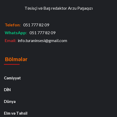
Təsisçi və Baş redaktor Arzu Paşaqızı
Telefon
:
051 777 82 09
WhatsApp
:
051 777 82 09
Email:
info.turaninsesi@gmail.com
Bölmələr
Cəmiyyət
DİN
Dünya
Elm və Təhsil