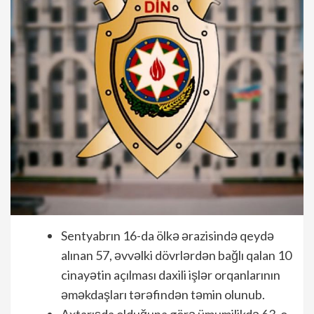
Sentyabrın 16-da ölkə ərazisində qeydə
alınan 57, əvvəlki dövrlərdən bağlı qalan 10
cinayətin açılması daxili işlər orqanlarının
əməkdaşları tərəfindən təmin olunub.