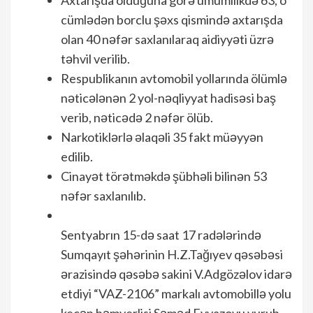
Axtarışda olduğuna görə ümumilikdə 63, o
cümlədən borclu şəxs qismində axtarışda
olan 40 nəfər saxlanılaraq aidiyyəti üzrə
təhvil verilib.
Respublikanın avtomobil yollarında ölümlə
nəticələnən 2 yol-nəqliyyat hadisəsi baş
verib, nəticədə 2 nəfər ölüb.
Narkotiklərlə əlaqəli 35 fakt müəyyən
edilib.
Cinayət törətməkdə şübhəli bilinən 53
nəfər saxlanılıb.
Sentyabrın 15-də saat 17 radələrində
Sumqayıt şəhərinin H.Z.Tağıyev qəsəbəsi
ərazisində qəsəbə sakini V.Adgözəlov idarə
etdiyi “VAZ-2106” markalı avtomobillə yolu