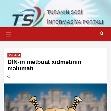
Skip
to
content
Primary
Menu
Kriminal
DİN-in mətbuat xidmətinin
məlumatı
0