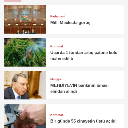
Parlament
Milli Məclisdə görüş
Kriminal
Ucarda 1 tondan artıq çətənə kolu
məhv edilib
Maliyyə
MEHDİYEVİN bankının binası
əlindən alındı
Kriminal
Bir gündə 55 cinayətin üstü açıldı