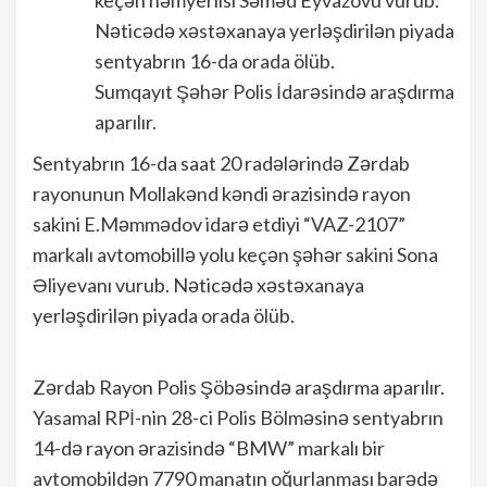
keçən həmyerlisi Səməd Eyvazovu vurub.
Nəticədə xəstəxanaya yerləşdirilən piyada
sentyabrın 16-da orada ölüb.
Sumqayıt Şəhər Polis İdarəsində araşdırma
aparılır.
Sentyabrın 16-da saat 20 radələrində Zərdab
rayonunun Mollakənd kəndi ərazisində rayon
sakini E.Məmmədov idarə etdiyi “VAZ-2107”
markalı avtomobillə yolu keçən şəhər sakini Sona
Əliyevanı vurub. Nəticədə xəstəxanaya
yerləşdirilən piyada orada ölüb.
Zərdab Rayon Polis Şöbəsində araşdırma aparılır.
Yasamal RPİ-nin 28-ci Polis Bölməsinə sentyabrın
14-də rayon ərazisində “BMW” markalı bir
avtomobildən 7790 manatın oğurlanması barədə