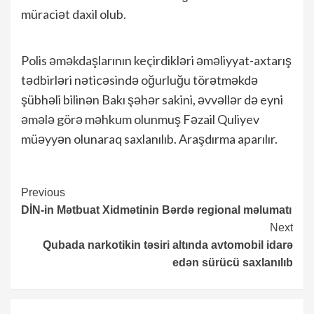
müraciət daxil olub.
Polis əməkdaşlarının keçirdikləri əməliyyat-axtarış
tədbirləri nəticəsində oğurluğu törətməkdə
şübhəli bilinən Bakı şəhər sakini, əvvəllər də eyni
əmələ görə məhkum olunmuş Fəzail Quliyev
müəyyən olunaraq saxlanılıb. Araşdırma aparılır.
Continue
Previous
DİN-in Mətbuat Xidmətinin Bərdə regional məlumatı
Reading
Next
Qubada narkotikin təsiri altında avtomobil idarə
edən sürücü saxlanılıb