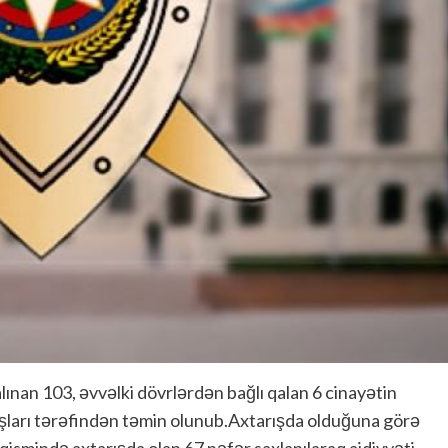
lınan 103, əvvəlki dövrlərdən bağlı qalan 6 cinayətin
daşları tərəfindən təmin olunub.Axtarışda olduğuna görə
ismində axtarışda olan 67 nəfər saxlanılaraq aidiyyəti