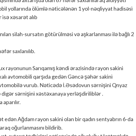
bil yollarında ölümlə nəticələnən 1 yol-nəqliyyat hadisəsi
 isə xəsarət alıb
nılan silah-sursatın götürülməsi və aşkarlanması ilə bağlı 2
əfər saxlanılıb.
ux rayonunun Sarıqamış kəndi ərazisində rayon sakini
alı avtomobili qarşıda gedən Gəncə şəhər sakini
 avtomobilə vurub. Nəticədə İ.Əsədovun sərnişini Qnyaz
igər sərnişini xəstəxanaya yerləşdiriliblər .
aparılır.
 edən Ağdam rayon sakini olan bir qadın sentyabrın 6-da
raq oğurlanmasını bildirib.
yyat-axtarış tədbirləri nəticəsində oğurluğu törətməkdə