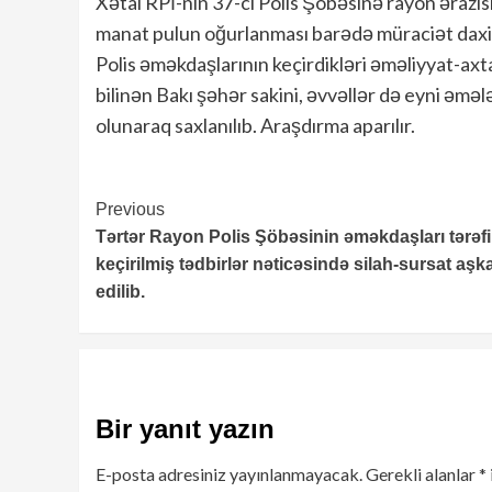
Xətai RPİ-nin 37-ci Polis Şöbəsinə rayon əraz
manat pulun oğurlanması barədə müraciət daxil
Polis əməkdaşlarının keçirdikləri əməliyyat-ax
bilinən Bakı şəhər sakini, əvvəllər də eyni 
olunaraq saxlanılıb. Araşdırma aparılır.
Continue
Previous
Tərtər Rayon Polis Şöbəsinin əməkdaşları tərəf
Reading
keçirilmiş tədbirlər nəticəsində silah-sursat aşk
edilib.
Bir yanıt yazın
E-posta adresiniz yayınlanmayacak.
Gerekli alanlar
*