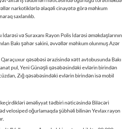
vəllər narkotiklərlə əlaqəli cinayətə görə məhkum
raq saxlanılıb.
ı İdarəsi və Suraxanı Rayon Polis İdarəsi əməkdaşlarının
lanılan Bakı şəhər sakini, əvvəllər məhkum olunmuş Azər
un Qaraçuxur qəsəbəsi ərazisində xətt avtobusunda Bakı
anat pul, Yeni Günəşli qəsəbəsindəki evlərin birindən
cüzdan, Zığ qəsəbəsindəki evlərin birindən isə mobil
keçirdikləri əməliyyat tədbiri nəticəsində Biləcəri
dəd velosiped oğurlamaqda şübhəli bilinən Yevlax rayon
r.