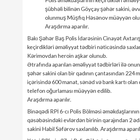
şübhəli bilinən Göyçay şəhər sakini, əv
olunmuş Müşfiq Həsənov müəyyən oluna
Araşdırma aparılır.
Bakı Şəhər Baş Polis İdarəsinin Cinayət Axtarış
keçirdikləri əməliyyat tədbiri nəticəsində sax
Kərimovdan heroin aşkar olunub.
Ətrafında aparılan əməliyyat tədbirləri ilə on
şəhər sakini olan bir qadının çantasından 224 m
içərisində 600 manat, sənəd və bank kartı olan 
telefon oğurlaması müəyyən edilib.
Araşdırma aparılır.
Binəqədi RPİ 6-cı Polis Bölməsi əməkdaşlarının 
qəsəbəsindəki evlərdən birinin qarajından 2 ə
sakini Habil Səfərov saxlanılıb. Araşdırma aparılı