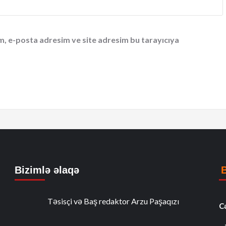
m, e-posta adresim ve site adresim bu tarayıcıya
Bizimlə əlaqə
Təsisçi və Baş redaktor Arzu Paşaqızı
C