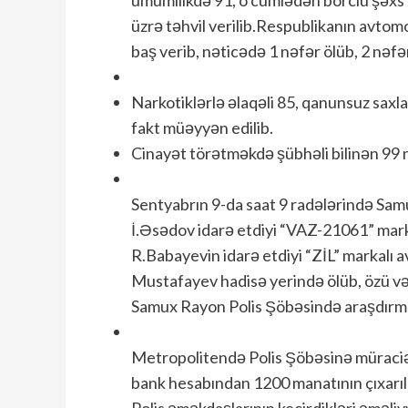
üzrə təhvil verilib.Respublikanın avtomo
baş verib, nəticədə 1 nəfər ölüb, 2 nəfər
Narkotiklərlə əlaqəli 85, qanunsuz saxla
fakt müəyyən edilib.
Cinayət törətməkdə şübhəli bilinən 99 n
Sentyabrın 9-da saat 9 radələrində Sam
İ.Əsədov idarə etdiyi “VAZ-21061” mark
R.Babayevin idarə etdiyi “ZİL” markalı
Mustafayev hadisə yerində ölüb, özü və d
Samux Rayon Polis Şöbəsində araşdırma 
Metropolitendə Polis Şöbəsinə müraciət
bank hesabından 1200 manatının çıxarıla
Polis əməkdaşlarının keçirdikləri əməli