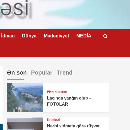
İdman
Dünya
Mədəniyyət
MEDİA
Ən son
Popular
Trend
FHN Xəbərlər
Laçında yanğın olub –
FOTOLAR
Kriminal
Hərbi xidmətə görə rüşvət