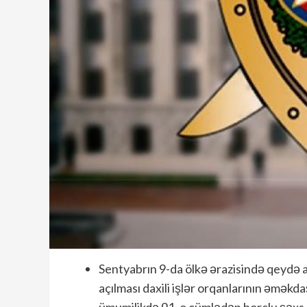
Sentyabrın 9-da ölkə ərazisində qeydə a
açılması daxili işlər orqanlarının əmək
ümumilikdə 91, o cümlədən borclu şəxs q