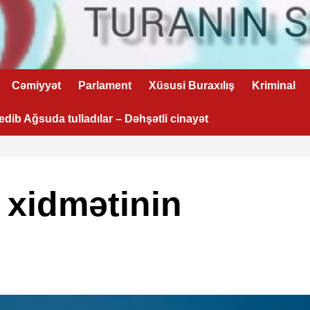
Cəmiyyət
Parlament
Xüsusi Buraxılış
Kriminal
 edib Ağsuda tulladılar – Dəhşətli cinayət
 xidmətinin