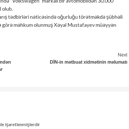
isində “Volkswagen” markalı bir avtomobildən 30.000
 olub.
tarış tədbirləri nəticəsində oğurluğu törətməkdə şübhəli
əmələ görə məhkum olunmuş Xəyal Mustafayev müəyyən
Next
indən
DİN-in mətbuat xidmətinin məlumatı
ar
ile işaretlenmişlerdir