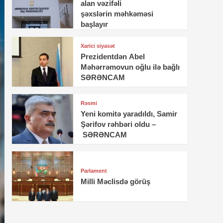
alan vəzifəli
şəxslərin məhkəməsi
başlayır
Xarici siyasət
Prezidentdən Abel
Məhərrəmovun oğlu ilə bağlı
SƏRƏNCAM
Rəsmi
Yeni komitə yaradıldı, Samir
Şərifov rəhbəri oldu –
SƏRƏNCAM
Parlament
Milli Məclisdə görüş