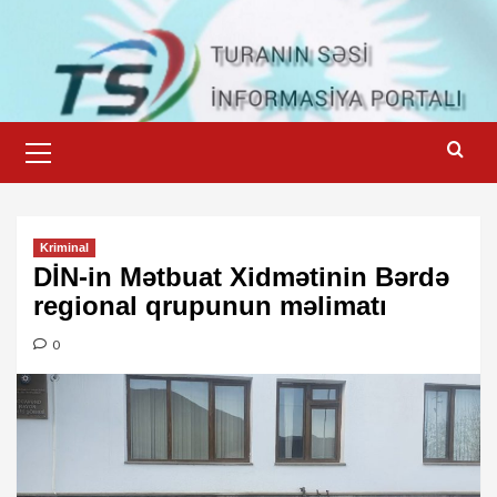
Skip
to
content
Primary
Menu
Kriminal
DİN-in Mətbuat Xidmətinin Bərdə
regional qrupunun məlimatı
0