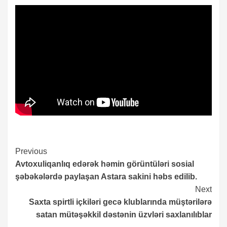
Continue
Previous
Avtoxuliqanlıq edərək həmin görüntüləri sosial
Reading
şəbəkələrdə paylaşan Astara sakini həbs edilib.
Next
Saxta spirtli içkiləri gecə klublarında müştərilərə
satan mütəşəkkil dəstənin üzvləri saxlanılıblar