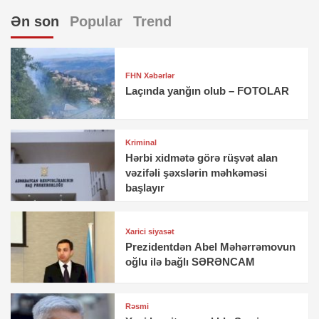
Ən son
Popular
Trend
FHN Xəbərlər
Laçında yanğın olub – FOTOLAR
Kriminal
Hərbi xidmətə görə rüşvət alan
vəzifəli şəxslərin məhkəməsi
başlayır
Xarici siyasət
Prezidentdən Abel Məhərrəmovun
oğlu ilə bağlı SƏRƏNCAM
Rəsmi