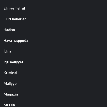
Elm və Təhsil
FHN Xəbərlər
Hadisə
Hava haqqında
İdman
İqtisadiyyat
Kriminal
Maliyyə
Maqazin
MEDİA