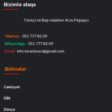
Bizimlə əlaqə
Təsisçi və Baş redaktor Arzu Paşaqızı
Telefon
:
051 777 82 09
WhatsApp
:
051 777 82 09
Email:
info.turaninsesi@gmail.com
Bölmələr
Cəmiyyət
DİN
Dünya