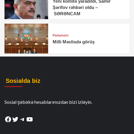
Yeni komitə yaradıldı, Samir
Şərifov rəhbəri oldu –
SƏRƏNCAM
Parlament
Milli Məclisdə görüş
Sosialda biz
Sosial şəbəkə hesablarımızdan bizi izləyin.
Facebook
Twitter
Telegram
YouTube