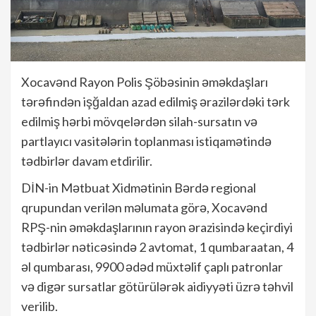
Xocavənd Rayon Polis Şöbəsinin əməkdaşları
tərəfindən işğaldan azad edilmiş ərazilərdəki tərk
edilmiş hərbi mövqelərdən silah-sursatın və
partlayıcı vasitələrin toplanması istiqamətində
tədbirlər davam etdirilir.
DİN-in Mətbuat Xidmətinin Bərdə regional
qrupundan verilən məlumata görə, Xocavənd
RPŞ-nin əməkdaşlarının rayon ərazisində keçirdiyi
tədbirlər nəticəsində 2 avtomat, 1 qumbaraatan, 4
əl qumbarası, 9900 ədəd müxtəlif çaplı patronlar
və digər sursatlar götürülərək aidiyyəti üzrə təhvil
verilib.