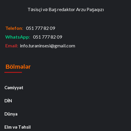
Təsisçi və Baş redaktor Arzu Paşaqızı
Telefon
:
051 777 82 09
WhatsApp
:
051 777 82 09
Email:
info.turaninsesi@gmail.com
Bölmələr
Cəmiyyət
DİN
Dünya
Elm və Təhsil