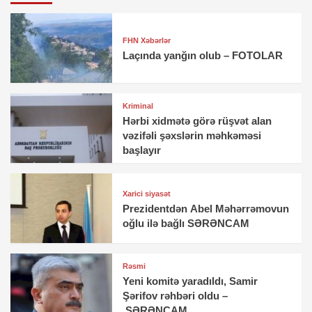
FHN Xəbərlər
Laçında yanğın olub – FOTOLAR
Kriminal
Hərbi xidmətə görə rüşvət alan
vəzifəli şəxslərin məhkəməsi
başlayır
Xarici siyasət
Prezidentdən Abel Məhərrəmovun
oğlu ilə bağlı SƏRƏNCAM
Rəsmi
Yeni komitə yaradıldı, Samir
Şərifov rəhbəri oldu –
SƏRƏNCAM