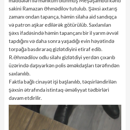
maddələri ilə məhkum olunmuş Meşəşambul kənd
sakini Ramazan Əhmədilov tutulub. Şəxsi axtarış
zamanı ondan tapança, həmin silaha aid sandıqça
və patron aşkar edilərək götürülüb. Saxlanılan
şəxs ifadəsində həmin tapançanı bir il yarım əvvəl
tapdığını və daha sonra yaşadığı evin həyətində
torpağa basdıraraq gizlətdiyini etiraf edib.
R.Əhmədilov odlu silahı gizlətdiyi yerdən çıxarıb
üzərində daşıyarkən polis əməkdaşları tərəfindən
saxlanılıb.
Faktla bağlı cinayət işi başlanılıb, təqsirləndirilən
şəxsin ətrafında istintaq-əməliyyat tədbirləri
davam etdirilir.