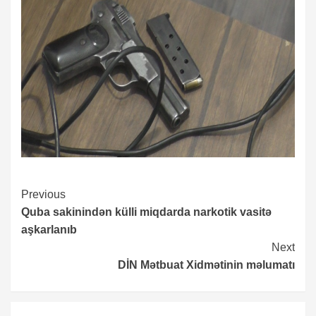
Continue
Previous
Quba sakinindən külli miqdarda narkotik vasitə
Reading
aşkarlanıb
Next
DİN Mətbuat Xidmətinin məlumatı