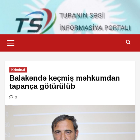
Skip
to
content
Primary
Menu
Kriminal
Balakəndə keçmiş məhkumdan
tapança götürülüb
0