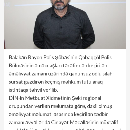
Balakən Rayon Polis Şöbəsinin Qabaqçöl Polis
Bölməsinin əməkdaşları tərəfindən keçirilən
əməliyyat zamanı üzərində qanunsuz odlu silah-
sursat gəzdirən keçmiş məhkum tutularaq
istintaqa təhvil verilib.
DİN-in Mətbuat Xidmətinin Şəki regional
qrupundan verilən məlumata görə, daxil olmuş
əməliyyat məlumatı əsasında keçirilən tədbir
zamanı əvvəllər də Cinayət Məcəlləsinin müxtəlif