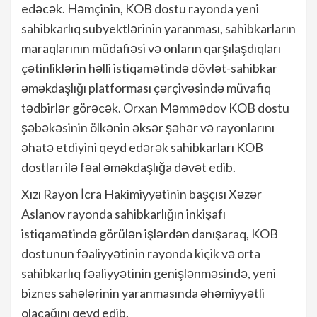
edəcək. Həmçinin, KOB dostu rayonda yeni
sahibkarlıq subyektlərinin yaranması, sahibkarların
maraqlarının müdafiəsi və onların qarşılaşdıqları
çətinliklərin həlli istiqamətində dövlət-sahibkar
əməkdaşlığı platforması çərçivəsində müvafiq
tədbirlər görəcək. Orxan Məmmədov KOB dostu
şəbəkəsinin ölkənin əksər şəhər və rayonlarını
əhatə etdiyini qeyd edərək sahibkarları KOB
dostları ilə fəal əməkdaşlığa dəvət edib.
Xızı Rayon İcra Hakimiyyətinin başçısı Xəzər
Aslanov rayonda sahibkarlığın inkişafı
istiqamətində görülən işlərdən danışaraq, KOB
dostunun fəaliyyətinin rayonda kiçik və orta
sahibkarlıq fəaliyyətinin genişlənməsində, yeni
biznes sahələrinin yaranmasında əhəmiyyətli
olacağını qeyd edib.