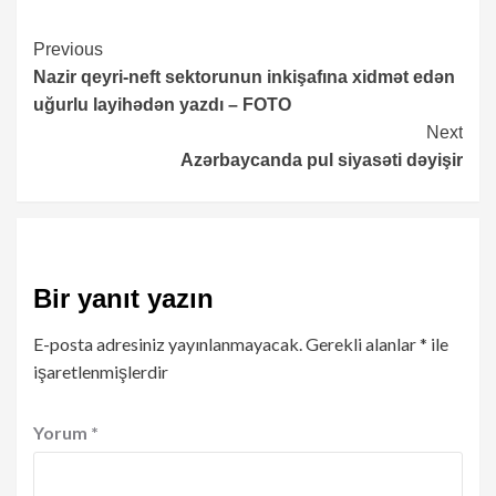
Continue
Previous
Nazir qeyri-neft sektorunun inkişafına xidmət edən
Reading
uğurlu layihədən yazdı – FOTO
Next
Azərbaycanda pul siyasəti dəyişir
Bir yanıt yazın
E-posta adresiniz yayınlanmayacak.
Gerekli alanlar
*
ile
işaretlenmişlerdir
Yorum
*