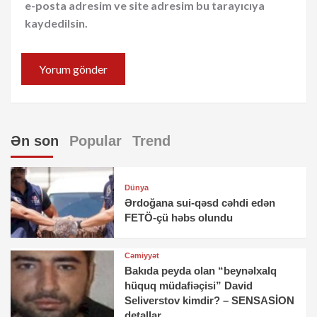
e-posta adresim ve site adresim bu tarayıcıya
kaydedilsin.
Ən son
Popular
Trend
Dünya
Ərdoğana sui-qəsd cəhdi edən
FETÖ-çü həbs olundu
Cəmiyyət
Bakıda peyda olan “beynəlxalq
hüquq müdafiəçisi” David
Seliverstov kimdir? – SENSASİON
detallar