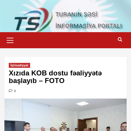
Skip
to
content
Primary
Menu
İqtisadiyyat
Xızıda KOB dostu fəaliyyətə
başlayıb – FOTO
0