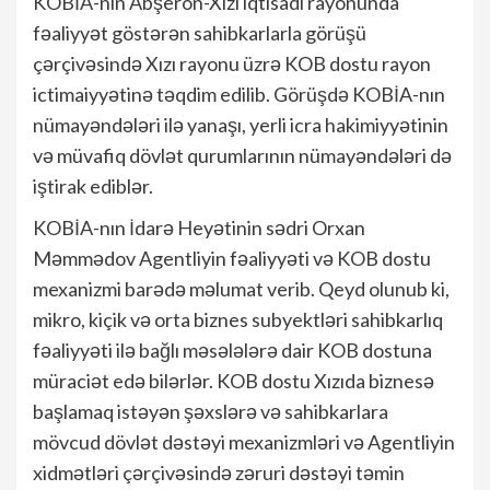
KOBİA-nın Abşeron-Xızı iqtisadi rayonunda
fəaliyyət göstərən sahibkarlarla görüşü
çərçivəsində Xızı rayonu üzrə KOB dostu rayon
ictimaiyyətinə təqdim edilib. Görüşdə KOBİA-nın
nümayəndələri ilə yanaşı, yerli icra hakimiyyətinin
və müvafiq dövlət qurumlarının nümayəndələri də
iştirak ediblər.
KOBİA-nın İdarə Heyətinin sədri Orxan
Məmmədov Agentliyin fəaliyyəti və KOB dostu
mexanizmi barədə məlumat verib. Qeyd olunub ki,
mikro, kiçik və orta biznes subyektləri sahibkarlıq
fəaliyyəti ilə bağlı məsələlərə dair KOB dostuna
müraciət edə bilərlər. KOB dostu Xızıda biznesə
başlamaq istəyən şəxslərə və sahibkarlara
mövcud dövlət dəstəyi mexanizmləri və Agentliyin
xidmətləri çərçivəsində zəruri dəstəyi təmin