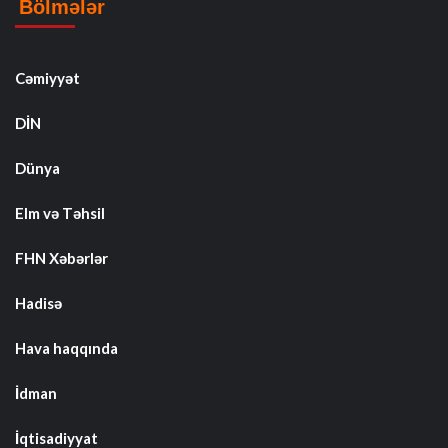
Bölmələr
Cəmiyyət
DİN
Dünya
Elm və Təhsil
FHN Xəbərlər
Hadisə
Hava haqqında
İdman
İqtisadiyyat