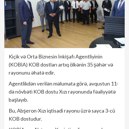
Kiçik və Orta Biznesin İnkişafı Agentliyinin
(KOBİA) KOB dostları artıq ölkənin 35 şəhər və
rayonunu əhatə edir.
Agentlikdən verilən məlumata görə, avqustun 11-
də növbəti KOB dostu Xızı rayonunda fəaliyyətə
başlayıb.
Bu, Abşeron-Xızı iqtisadi rayonu üzrə sayca 3-cü
KOB dostudur.