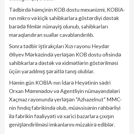
Tədbirdə həmçinin KOB dostu mexanizmi, KOBİA-
nın mikro və kiçik sahibkarlara göstərdiyi dəstək
barədə filmlər nümayiş olunub, sahibkarları
maraqlandıran suallar cavablandırılıb.
Sonra tədbir iştirakçıları Xızı rayonu Heydər
Əliyev Mərkəzində yerləşən KOB dostu ofisində
sahibkarlara dəstək və xidmətlərin göstərilməsi
üçün yaradılmış şəraitlə tanış olublar.
Həmin gün KOBİA-nın İdarə Heyətinin sədri
Orxan Məmmədov və Agentliyin nümayəndələri
Xaçmaz rayonunda yerləşən “Azhazelnut” MMC-
nin fındıq fabrikində olub, müəssisənin rəhbərliyi
ilə fabrikin fəaliyyəti və xarici bazarlara çıxışın
genişləndirilməsi imkanlarını müzakirə ediblər.