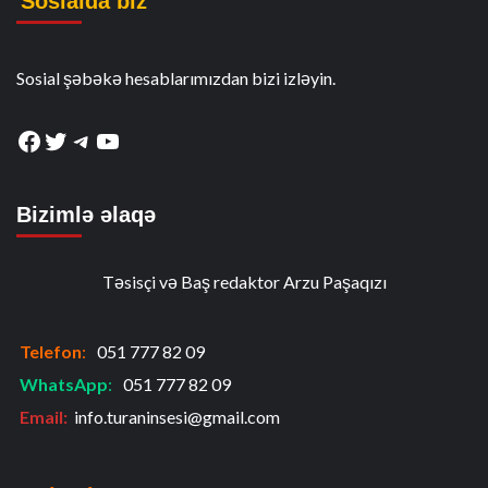
Sosialda biz
Sosial şəbəkə hesablarımızdan bizi izləyin.
Facebook
Twitter
Telegram
YouTube
Bizimlə əlaqə
Təsisçi və Baş redaktor Arzu Paşaqızı
Telefon
:
051 777 82 09
WhatsApp
:
051 777 82 09
Email:
info.turaninsesi@gmail.com