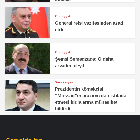
Cəmiyyət
General rəisi vəzifəsindən azad
etdi
Cəmiyyət
Şəmsi Səmədzadə: O daha
arvadım deyil
Xarici siyasət
Prezidentin köməkçisi
“Mossad”ın ərazimizdən istifadə
etməsi iddialarına münasibət
bildirdi