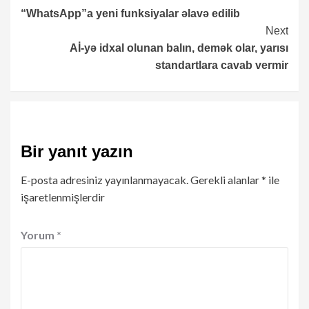
“WhatsApp”a yeni funksiyalar əlavə edilib
Reading
Next
Aİ-yə idxal olunan balın, demək olar, yarısı
standartlara cavab vermir
Bir yanıt yazın
E-posta adresiniz yayınlanmayacak.
Gerekli alanlar
*
ile
işaretlenmişlerdir
Yorum
*