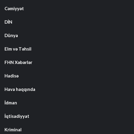
Cəmiyyət
DİN
Dünya
Elm və Təhsil
FHN Xəbərlər
Hadisə
Hava haqqında
İdman
İqtisadiyyat
Kriminal