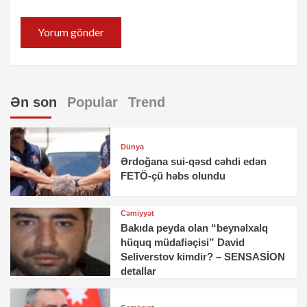
Ən son
Popular
Trend
Dünya
Ərdoğana sui-qəsd cəhdi edən
FETÖ-çü həbs olundu
Cəmiyyət
Bakıda peyda olan “beynəlxalq
hüquq müdafiəçisi” David
Seliverstov kimdir? – SENSASİON
detallar