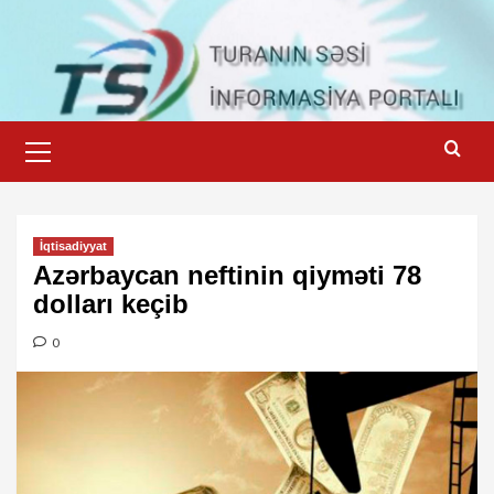
Skip
to
content
Primary
Menu
İqtisadiyyat
Azərbaycan neftinin qiyməti 78
dolları keçib
0