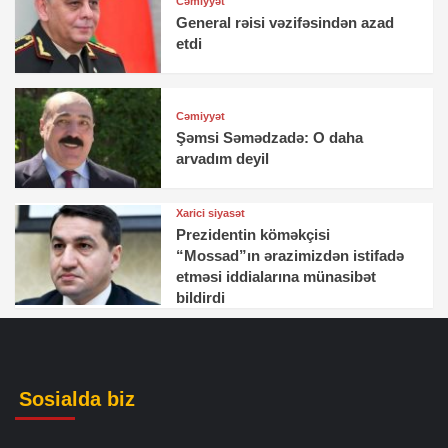
Cəmiyyət
General rəisi vəzifəsindən azad
etdi
Cəmiyyət
Şəmsi Səmədzadə: O daha
arvadım deyil
Xarici siyasət
Prezidentin köməkçisi
“Mossad”ın ərazimizdən istifadə
etməsi iddialarına münasibət
bildirdi
Sosialda biz