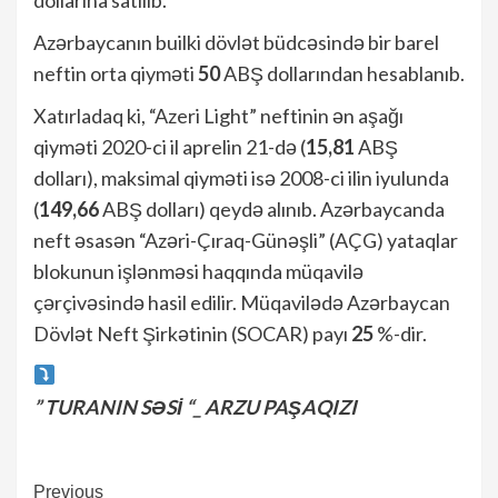
Azərbaycanın builki dövlət büdcəsində bir barel
neftin orta qiyməti
50
ABŞ dollarından hesablanıb.
Xatırladaq ki, “Azeri Light” neftinin ən aşağı
qiyməti 2020-ci il aprelin 21-də (
15,81
ABŞ
dolları), maksimal qiyməti isə 2008-ci ilin iyulunda
(
149,66
ABŞ dolları) qeydə alınıb. Azərbaycanda
neft əsasən “Azəri-Çıraq-Günəşli” (AÇG) yataqlar
blokunun işlənməsi haqqında müqavilə
çərçivəsində hasil edilir. Müqavilədə Azərbaycan
Dövlət Neft Şirkətinin (SOCAR) payı
25
%-dir.
” TURANIN SƏSİ “_ ARZU PAŞAQIZI
Continue
Previous