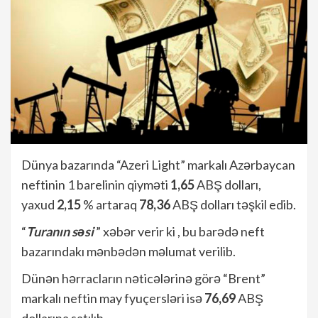
Dünya bazarında “Azeri Light” markalı Azərbaycan
neftinin 1 barelinin qiyməti
1,65
ABŞ dolları,
yaxud
2,15
% artaraq
78,36
ABŞ dolları təşkil edib.
“
Turanın səsi
” xəbər verir ki , bu barədə neft
bazarındakı mənbədən məlumat verilib.
Dünən hərracların nəticələrinə görə “Brent”
markalı neftin may fyuçersləri isə
76,69
ABŞ
dollarına satılıb.