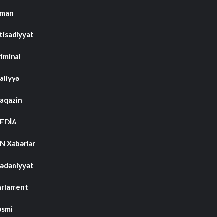
dman
tisadiyyat
riminal
aliyyə
aqazin
EDİA
N Xəbərlər
ədəniyyət
arlament
əsmi