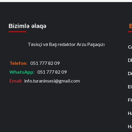
Bizimlə əlaqə
Təsisçi və Baş redaktor Arzu Paşaqızı
C
D
Telefon
:
051 777 82 09
WhatsApp
:
051 777 82 09
D
Email:
info.turaninsesi@gmail.com
El
F
H
H