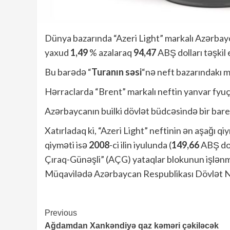
Dünya bazarında “Azeri Light” markalı Azərbayc
yaxud
1,49
% azalaraq
94,47
ABŞ dolları təşkil 
Bu barədə “
Turanın səsi
“nə neft bazarındakı 
Hərraclarda “Brent” markalı neftin yanvar fyuç
Azərbaycanın builki dövlət büdcəsində bir bare
Xatırladaq ki, “Azeri Light” neftinin ən aşağı qi
qiyməti isə
2008
-ci ilin iyulunda (
149,66
ABŞ dol
Çıraq-Günəşli” (AÇG) yataqlar blokunun işlənmə
Müqavilədə Azərbaycan Respublikası Dövlət N
Continue
Previous
Ağdamdan Xankəndiyə qaz kəməri çəkiləcək