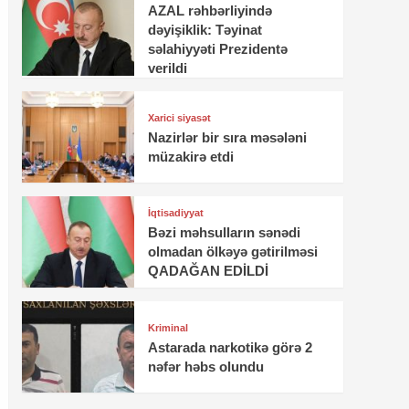
AZAL rəhbərliyində
dəyişiklik: Təyinat
səlahiyyəti Prezidentə
verildi
Xarici siyasət
Nazirlər bir sıra məsələni
müzakirə etdi
İqtisadiyyat
Bəzi məhsulların sənədi
olmadan ölkəyə gətirilməsi
QADAĞAN EDİLDİ
Kriminal
Astarada narkotikə görə 2
nəfər həbs olundu