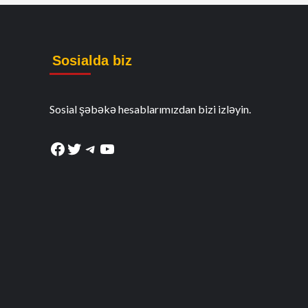
Sosialda biz
Sosial şəbəkə hesablarımızdan bizi izləyin.
Facebook
Twitter
Telegram
YouTube