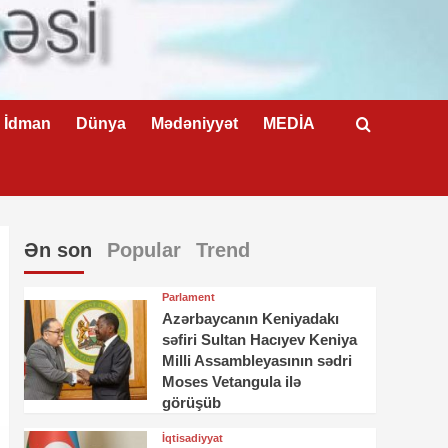
İdman
Dünya
Mədəniyyət
MEDİA
Ən son
Popular
Trend
Parlament
Azərbaycanın Keniyadakı
səfiri Sultan Hacıyev Keniya
Milli Assambleyasının sədri
Moses Vetangula ilə
görüşüb
İqtisadiyyat