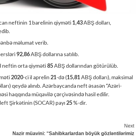
an neftinin 1 barelinin qiyməti
1,43
ABŞ dolları,
edib.
mənbə məlumat verib.
ersləri
92,86
ABŞ dollarına satılıb.
l neftin orta qiyməti
85
ABŞ dollarından götürülüb.
yməti
2020
-ci il aprelin
21
-də (
15,81
ABŞ dolları), maksimal
ları) qeydə alınıb. Azərbaycanda neft əsasən “Azəri-
si haqqında müqavilə çərçivəsində hasil edilir.
eft Şirkətinin (SOCAR) payı
25
%-dir.
Next
Nazir müavini: “Sahibkarlardan böyük gözləntilərimiz