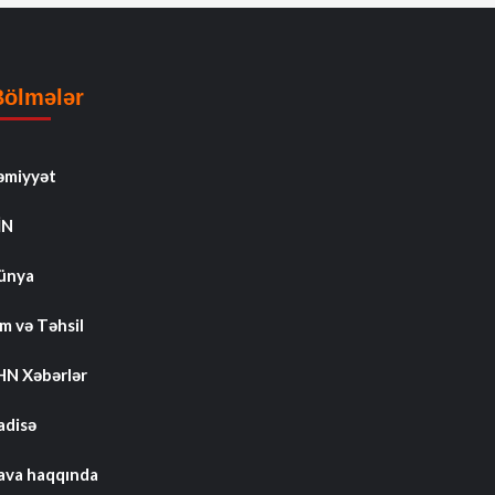
Bölmələr
əmiyyət
İN
ünya
m və Təhsil
HN Xəbərlər
adisə
ava haqqında