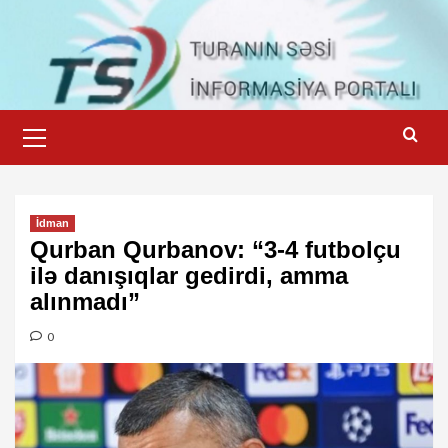
Skip
to
content
Primary
Menu
İdman
Qurban Qurbanov: “3-4 futbolçu
ilə danışıqlar gedirdi, amma
alınmadı”
0