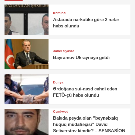
Kriminal
Astarada narkotikə görə 2 nəfər
həbs olundu
Xarici siyasət
Bayramov Ukraynaya getdi
Dünya
Ərdoğana sui-qəsd cəhdi edən
FETÖ-çü həbs olundu
Cəmiyyət
Bakıda peyda olan “beynəlxalq
hüquq müdafiəçisi” David
Seliverstov kimdir? – SENSASİON