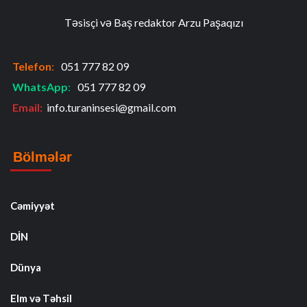
Təsisçi və Baş redaktor Arzu Paşaqızı
Telefon
:
051 777 82 09
WhatsApp
:
051 777 82 09
Email:
info.turaninsesi@gmail.com
Bölmələr
Cəmiyyət
DİN
Dünya
Elm və Təhsil