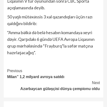
Liqasının V tur oyunundan sonra CBC Sporta
açıqlamasında deyib.
50 yaşlı mütəxəssis 3 xal qazandıqları üçün razı
qaldığını bildirib:
“Amma bəlkə də belə hesabın komandaya xeyri
dəyir. Qarşıdakı 6 gündə UEFA Avropa Liqasının
qrup mərhələsində “Frayburq”la səfər matçına
hazırlaşacağıq”.
Continue
Previous
Milan” 1,2 milyard avroya satıldı
Reading
Next
Azərbaycan güləşçisi dünya çempionu oldu