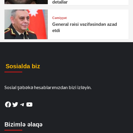
detallar
Cəmiyyət
General rəisi vəzifəsindən azad
etdi
Sosialda biz
Sosial şəbəkə hesablarımızdan bizi izləyin.
Facebook
Twitter
Telegram
YouTube
Bizimlə əlaqə