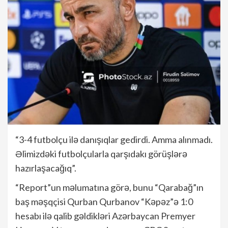
“3-4 futbolçu ilə danışıqlar gedirdi. Amma alınmadı.
Əlimizdəki futbolçularla qarşıdakı görüşlərə
hazırlaşacağıq”.
“Report”un məlumatına görə, bunu “Qarabağ”ın
baş məşqçisi Qurban Qurbanov “Kəpəz”ə 1:0
hesabı ilə qalib gəldikləri Azərbaycan Premyer