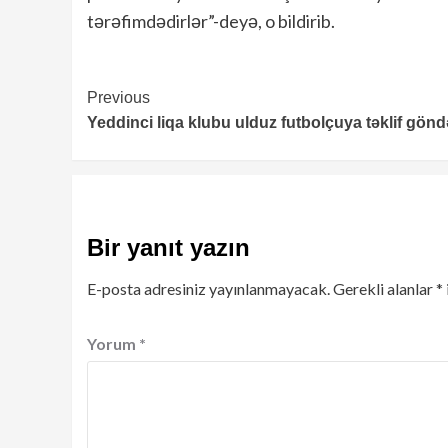
tərəfimdədirlər”-deyə, o bildirib.
Continue
Previous
Yeddinci liqa klubu ulduz futbolçuya təklif gönd
Reading
Bir yanıt yazın
E-posta adresiniz yayınlanmayacak.
Gerekli alanlar
*
Yorum
*