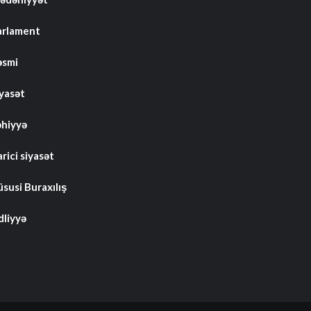
arlament
əsmi
iyasət
əhiyyə
rici siyasət
susi Buraxılış
dliyyə