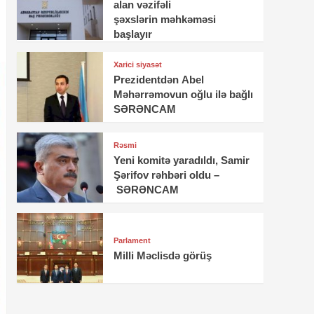
alan vəzifəli
şəxslərin məhkəməsi
başlayır
Xarici siyasət
Prezidentdən Abel
Məhərrəmovun oğlu ilə bağlı
SƏRƏNCAM
Rəsmi
Yeni komitə yaradıldı, Samir
Şərifov rəhbəri oldu –
SƏRƏNCAM
Parlament
Milli Məclisdə görüş