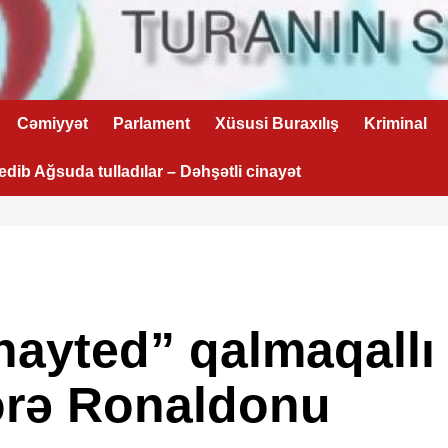
Cəmiyyət
Parlament
Xüsusi Buraxılış
Kriminal
 edib Ağsuda tulladılar – Dəhşətli cinayət
ayted” qalmaqallı
rə Ronaldonu