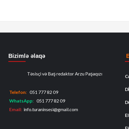
Bizimlə əlaqə
Təsisçi və Baş redaktor Arzu Paşaqızı
C
D
Telefon
:
051 777 82 09
WhatsApp
:
051 777 82 09
D
Email:
info.turaninsesi@gmail.com
El
F