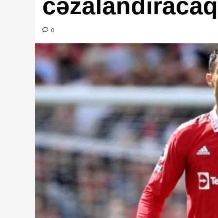
cəzalandıracaq
0