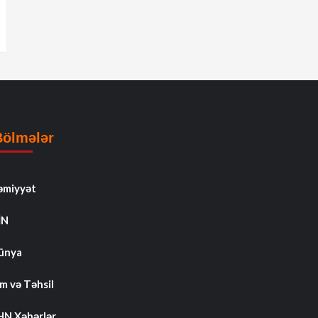
Bölmələr
əmiyyət
İN
ünya
m və Təhsil
HN Xəbərlər