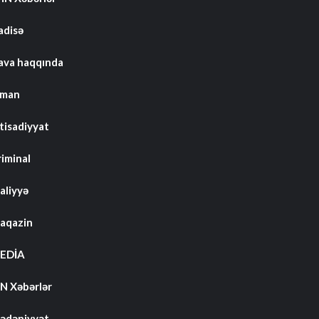
adisə
ava haqqında
dman
tisadiyyat
riminal
aliyyə
aqazin
EDİA
N Xəbərlər
ədəniyyət