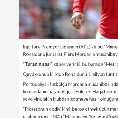
İngiltərə Premyer Liqasının (APL) klubu “Manç
Ronaldonu jurnalist Piers Morqanla müsahibəy
“
Turanın səsi”
xəbər verir ki, bu barədə “Metro
Qeyd olunub ki, klub Ronaldunu 1 milyon funt
Portuqaliyalı futbolçu Morqana müsahibəsind
komandanın baş məşqçisi Erik ten Haqa hörmət
sevdiyini, lakin klubdan getməyə hazır olduğunu 
“Pikassonun dediyi kimi, bərpa etmək üçün məh
problem deyil. Mən “Mançester Yunayted”i sev