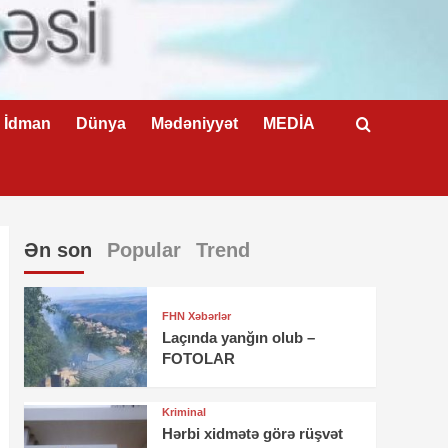
İdman
Dünya
Mədəniyyət
MEDİA
Ən son
Popular
Trend
FHN Xəbərlər
Laçında yanğın olub –
FOTOLAR
Kriminal
Hərbi xidmətə görə rüşvət