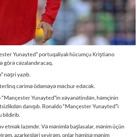
ester Yunayted” portuqaliyalı hücumçu Kriştiano
ə görə cəzalandıracaq.
” nəşri yazıb.
 sterlinq cərimə ödəməyə məcbur edəcək.
ə “Mançester Yunayted”in xəyanətindən, həmçinin
sizlikdən danışıb. Ronaldo “Mançester Yunayted”i
bildirib.
v etmək lazımdır. Və mənimlə başlasalar, mənim üçün
irəm, azarkeşləri sevirəm, onlar həmişə mənim