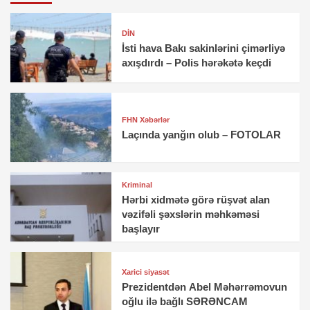
DİN
İsti hava Bakı sakinlərini çimərliyə
axışdırdı – Polis hərəkətə keçdi
FHN Xəbərlər
Laçında yanğın olub – FOTOLAR
Kriminal
Hərbi xidmətə görə rüşvət alan
vəzifəli şəxslərin məhkəməsi
başlayır
Xarici siyasət
Prezidentdən Abel Məhərrəmovun
oğlu ilə bağlı SƏRƏNCAM