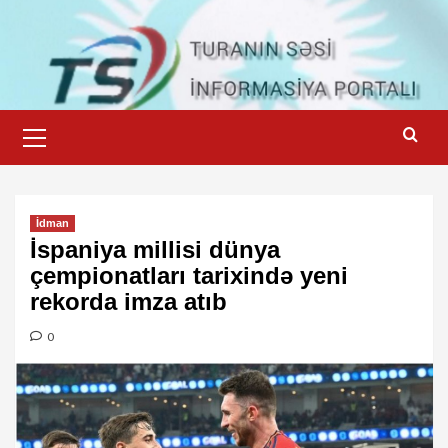
Skip
to
content
Primary
Menu
İdman
İspaniya millisi dünya
çempionatları tarixində yeni
rekorda imza atıb
0