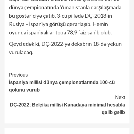
dünya çempionatında Yunanıstanla qarşılaşmada
bu göstəriciyə çatıb. 3-cü pillədə DÇ-2018-in
Rusiya – İspaniya görüşü qərarlaşıb. Həmin
oyunda ispaniyalılar topa 78,9 faiz sahib olub.
Qeyd edək ki, DÇ-2022-yə dekabrın 18-də yekun
vurulacaq.
Continue
Previous
İspaniya millisi dünya çempionatlarında 100-cü
Reading
qolunu vurub
Next
DÇ-2022: Belçika millisi Kanadaya minimal hesabla
qalib gəlib