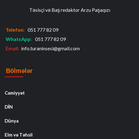
Təsisçi və Baş redaktor Arzu Paşaqızı
Telefon
:
051 777 82 09
WhatsApp
:
051 777 82 09
Email:
info.turaninsesi@gmail.com
Bölmələr
Cəmiyyət
DİN
Dünya
Elm və Təhsil