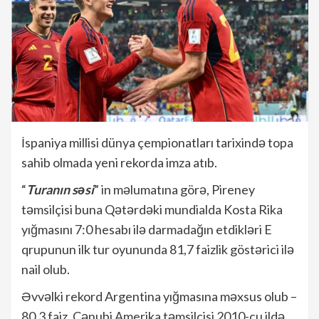
İspaniya millisi dünya çempionatları tarixində topa
sahib olmada yeni rekorda imza atıb.
“
Turanın səsi
” in məlumatına görə, Pireney
təmsilçisi buna Qətərdəki mundialda Kosta Rika
yığmasını 7:0 hesabı ilə darmadağın etdikləri E
qrupunun ilk tur oyununda 81,7 faizlik göstərici ilə
nail olub.
Əvvəlki rekord Argentina yığmasına məxsus olub –
80,3 faiz. Cənubi Amerika təmsilçisi 2010-cu ildə