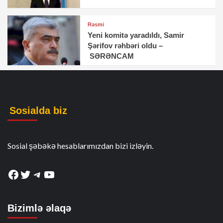
Rəsmi
Yeni komitə yaradıldı, Samir
Şərifov rəhbəri oldu –
SƏRƏNCAM
Sosialda biz
Sosial şəbəkə hesablarımızdan bizi izləyin.
Facebook
Twitter
Telegram
YouTube
Bizimlə əlaqə