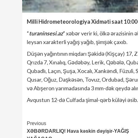
Milli Hidrometeorologiya Xidməti saat 10:00-
“
turaninsesi.az
” xəbər verir ki, ölkə ərazisinin
leysan xarakterli yağış yağıb, şimşək çaxıb.
Düşən yağıntının miqdarı Şəkidə (Kişçay) 17, Z
Qrızda 7, Xınalıq, Gədəbəy, Lerik, Qəbələ, Quba
Qubadlı, Laçın, Şuşa, Xocalı, Xankəndi, Füzuli,
Qusar, Oğuz, Daşkəsən, Tovuz, Ordubad, Şərur,
və Abşeron yarımadasında 3 mm-dək qeydə alı
Avqustun 12-də Culfada şimal-qərb küləyi əsib.
Continue
Previous
XƏBƏRDARLIQ! Hava kəskin dəyişir-YAĞIŞ
Reading