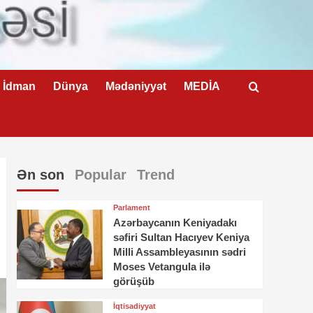
İdman
Dünya
Mədəniyyət
MEDİA
Ən son
Popular
Trend
Parlament
Azərbaycanın Keniyadakı
səfiri Sultan Hacıyev Keniya
Milli Assambleyasının sədri
Moses Vetangula ilə
görüşüb
İqtisadiyyat