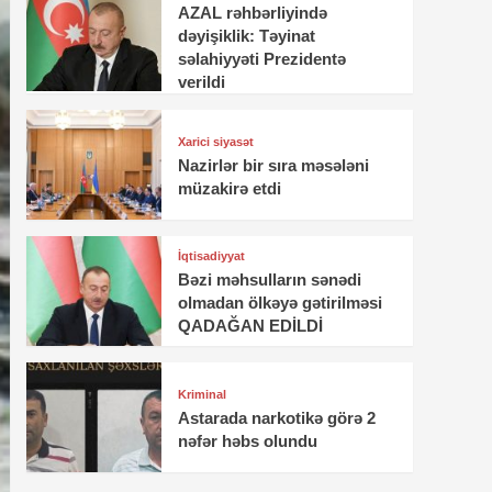
AZAL rəhbərliyində
dəyişiklik: Təyinat
səlahiyyəti Prezidentə
verildi
Xarici siyasət
Nazirlər bir sıra məsələni
müzakirə etdi
İqtisadiyyat
Bəzi məhsulların sənədi
olmadan ölkəyə gətirilməsi
QADAĞAN EDİLDİ
Kriminal
Astarada narkotikə görə 2
nəfər həbs olundu