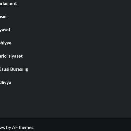
arlament
əsmi
iyasət
əhiyyə
rici siyasət
susi Buraxılış
dliyyə
ws
by AF themes.