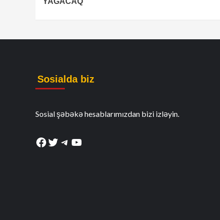
YAĞACAQ
Sosialda biz
Sosial şəbəkə hesablarımızdan bizi izləyin.
Facebook
Twitter
Telegram
YouTube