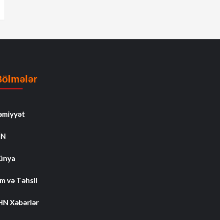
Bölmələr
əmiyyət
İN
ünya
m və Təhsil
HN Xəbərlər