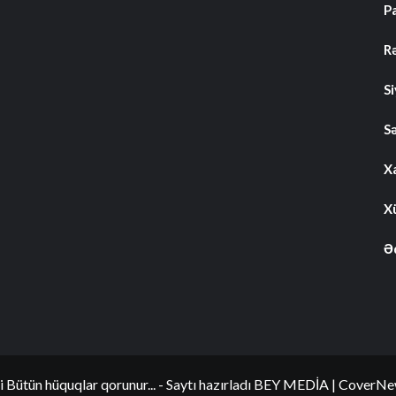
P
R
S
S
Xa
Xü
Ə
i Bütün hüquqlar qorunur... - Saytı hazırladı BEY MEDİA
|
CoverNe