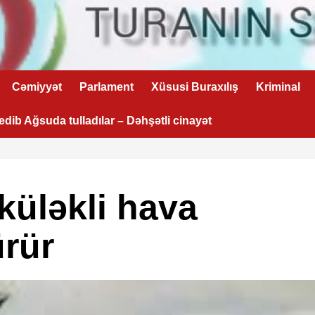
Cəmiyyət
Parlament
Xüsusi Buraxılış
Kriminal
 edib Ağsuda tulladılar – Dəhşətli cinayət
küləkli hava
ürür