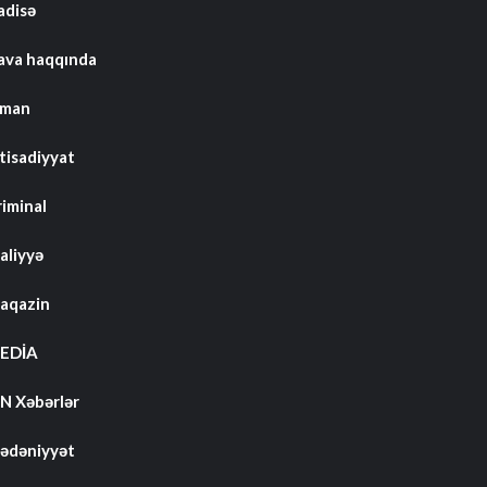
adisə
ava haqqında
dman
tisadiyyat
riminal
aliyyə
aqazin
EDİA
N Xəbərlər
ədəniyyət