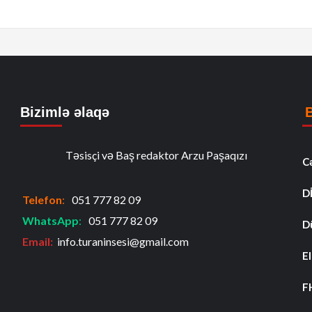
Bizimlə əlaqə
Təsisçi və Baş redaktor Arzu Paşaqızı
C
D
Telefon
:
051 777 82 09
WhatsApp
:
051 777 82 09
D
Email:
info.turaninsesi@gmail.com
El
F