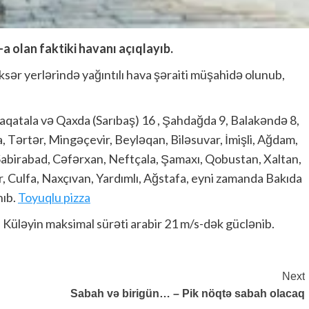
a olan faktiki havanı açıqlayıb.
 əksər yerlərində yağıntılı hava şəraiti müşahidə olunub,
aqatala və Qaxda (Sarıbaş) 16 , Şahdağda 9, Balakəndə 8,
, Tərtər, Mingəçevir, Beyləqan, Biləsuvar, İmişli, Ağdam,
 Sabirabad, Cəfərxan, Neftçala, Şamaxı, Qobustan, Xaltan,
 Culfa, Naxçıvan, Yardımlı, Ağstafa, eyni zamanda Bakıda
nıb.
Toyuqlu pizza
 Küləyin maksimal sürəti arabir 21 m/s-dək güclənib.
Next
Sabah və birigün… – Pik nöqtə sabah olacaq