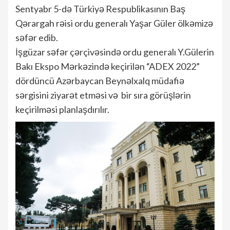
Sentyabr 5-də Türkiyə Respublikasının Baş
Qərargah rəisi ordu generalı Yaşar Güler ölkəmizə
səfər edib.
İşgüzar səfər çərçivəsində ordu generalı Y.Gülerin
Bakı Ekspo Mərkəzində keçirilən “ADEX 2022”
dördüncü Azərbaycan Beynəlxalq müdafiə
sərgisini ziyarət etməsi və bir sıra görüşlərin
keçirilməsi planlaşdırılır.