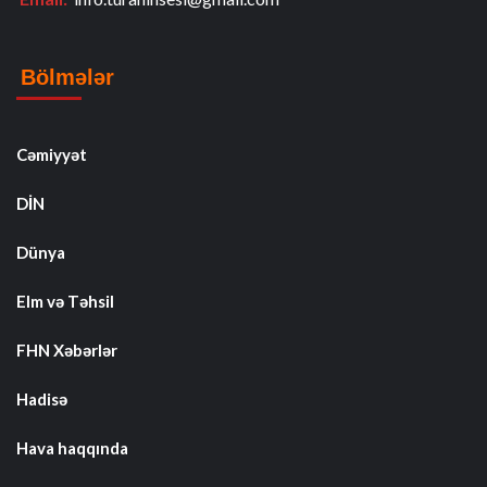
Bölmələr
Cəmiyyət
DİN
Dünya
Elm və Təhsil
FHN Xəbərlər
Hadisə
Hava haqqında