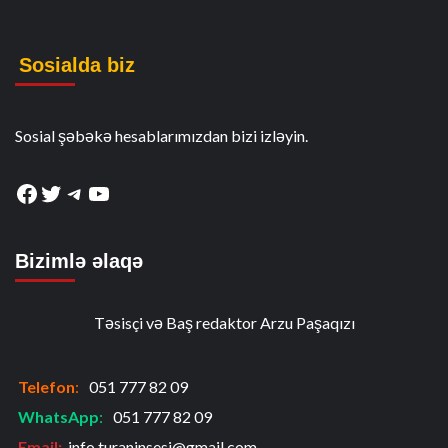
Sosialda biz
Sosial şəbəkə hesablarımızdan bizi izləyin.
Facebook
Twitter
Telegram
YouTube
Bizimlə əlaqə
Təsisçi və Baş redaktor Arzu Paşaqızı
Telefon
:
051 777 82 09
WhatsApp
:
051 777 82 09
Email:
info.turaninsesi@gmail.com