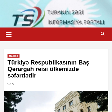
Skip
to
content
Primary
Menu
Hadisə
Türkiyə Respublikasının Baş
Qərargah rəisi ölkəmizdə
səfərdədir
0