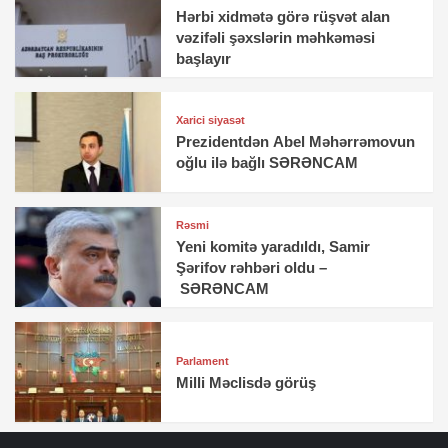
Hərbi xidmətə görə rüşvət alan
vəzifəli şəxslərin məhkəməsi
başlayır
Xarici siyasət
Prezidentdən Abel Məhərrəmovun
oğlu ilə bağlı SƏRƏNCAM
Rəsmi
Yeni komitə yaradıldı, Samir
Şərifov rəhbəri oldu –
SƏRƏNCAM
Parlament
Milli Məclisdə görüş