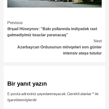
Continue
Previous
Ərşad Hüseynov: “Bakı yollarında indiyədək rast
Reading
gəlmədiyimiz tıxaclar yaranacaq”
Next
Azərbaycan Ordusunun mövqeləri son günlər
intensiv atəşə tutulur
Bir yanıt yazın
E-posta adresiniz yayınlanmayacak.
Gerekli alanlar
*
ile
işaretlenmişlerdir