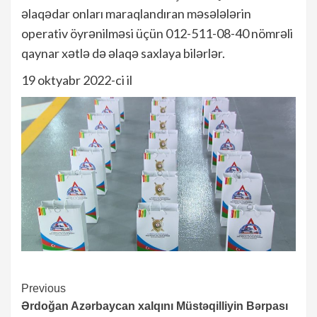
əlaqədar onları maraqlandıran məsələlərin
operativ öyrənilməsi üçün 012-511-08-40 nömrəli
qaynar xətlə də əlaqə saxlaya bilərlər.
19 oktyabr 2022-ci il
Continue
Previous
Ərdoğan Azərbaycan xalqını Müstəqilliyin Bərpası
Reading