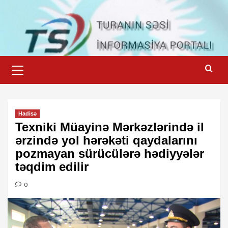
Skip
to
content
Primary
Menu
Hadisə
Texniki Müayinə Mərkəzlərində il
ərzində yol hərəkəti qaydalarını
pozmayan sürücülərə hədiyyələr
təqdim edilir
0