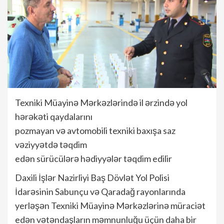
Texniki Müayinə Mərkəzlərində il ərzində yol
hərəkəti qaydalarını
pozmayan və avtomobili texniki baxışa saz
vəziyyətdə təqdim
edən sürücülərə hədiyyələr təqdim edilir
Daxili İşlər Nazirliyi Baş Dövlət Yol Polisi
İdarəsinin Sabunçu və Qaradağ rayonlarında
yerləşən Texniki Müayinə Mərkəzlərinə müraciət
edən vətəndaşların məmnunluğu üçün daha bir