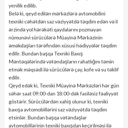
yenilik edilib.
Belə ki, qeyd edilən mərkəzlərə avtomobilini
texniki cəhətdən saz vəziyyətdə təqdim edən və il
ərzində yol hərəkəti qaydalarını pozmayan
nümunəvi sürücülərə Müayinə Mərkəzinin
əməkdaşları tərəfindən xüsusi hədiyyələr təqdim
edilir. Bundan başqa Texniki Baxış
Məntəqələrində vətəndaşların rahatlığını təmin
etmək məqsədi ilə sürücülərə çay, kofe və su təklif
edilir.
Qeyd edək ki, Texniki Müayinə Mərkəzləri hər gün
səhər saat 09:00-dan 18:00-dək fasiləsiz fəaliyyət
göstərir. Sürücülərdən xahiş olunur ki, texniki
baxışa avtomobillərini saz vəziyyətdə təqdim
etsinlər. Bundan başqa vətəndaşlar
avtomobillərinin texniki baxışdan keçirilməsi ilə