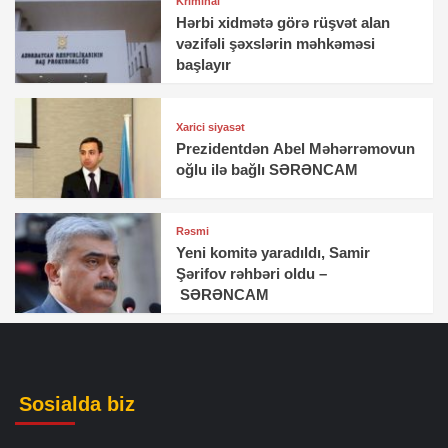
Kriminal
Hərbi xidmətə görə rüşvət alan
vəzifəli şəxslərin məhkəməsi
başlayır
Xarici siyasət
Prezidentdən Abel Məhərrəmovun
oğlu ilə bağlı SƏRƏNCAM
Rəsmi
Yeni komitə yaradıldı, Samir
Şərifov rəhbəri oldu –
SƏRƏNCAM
Sosialda biz