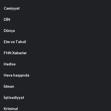
Cəmiyyət
DİN
Dünya
Elm və Təhsil
FHN Xəbərlər
Hadisə
Hava haqqında
İdman
İqtisadiyyat
Kriminal