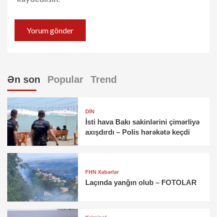
Ən son
Popular
Trend
DİN
İsti hava Bakı sakinlərini çimərliyə
axışdırdı – Polis hərəkətə keçdi
FHN Xəbərlər
Laçında yanğın olub – FOTOLAR