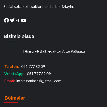
Sosial şəbəkə hesablarımızdan bizi izləyin.
Facebook
Twitter
Telegram
YouTube
Bizimlə əlaqə
Təsisçi və Baş redaktor Arzu Paşaqızı
Telefon
:
051 777 82 09
WhatsApp
:
051 777 82 09
Email:
info.turaninsesi@gmail.com
Bölmələr