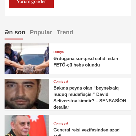
Ən son
Popular
Trend
Dünya
Ərdoğana sui-qəsd cəhdi edən
FETÖ-çü həbs olundu
Cəmiyyət
Bakıda peyda olan “beynəlxalq
hüquq müdafiəçisi” David
Seliverstov kimdir? – SENSASİON
detallar
Cəmiyyət
General rəisi vəzifəsindən azad