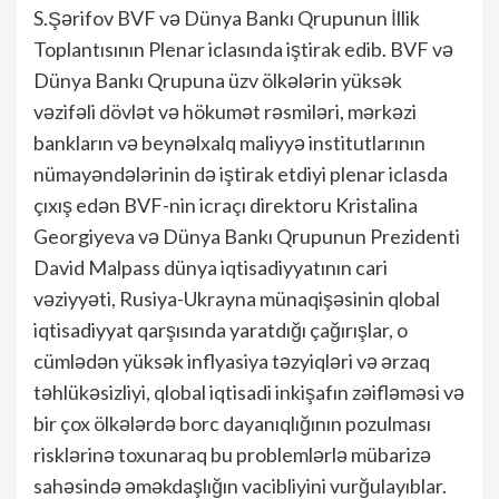
S.Şərifov BVF və Dünya Bankı Qrupunun İllik
Toplantısının Plenar iclasında iştirak edib. BVF və
Dünya Bankı Qrupuna üzv ölkələrin yüksək
vəzifəli dövlət və hökumət rəsmiləri, mərkəzi
bankların və beynəlxalq maliyyə institutlarının
nümayəndələrinin də iştirak etdiyi plenar iclasda
çıxış edən BVF-nin icraçı direktoru Kristalina
Georgiyeva və Dünya Bankı Qrupunun Prezidenti
David Malpass dünya iqtisadiyyatının cari
vəziyyəti, Rusiya-Ukrayna münaqişəsinin qlobal
iqtisadiyyat qarşısında yaratdığı çağırışlar, o
cümlədən yüksək inflyasiya təzyiqləri və ərzaq
təhlükəsizliyi, qlobal iqtisadi inkişafın zəifləməsi və
bir çox ölkələrdə borc dayanıqlığının pozulması
risklərinə toxunaraq bu problemlərlə mübarizə
sahəsində əməkdaşlığın vacibliyini vurğulayıblar.