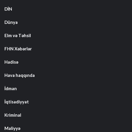
DİN
Dünya
Elm və Təhsil
FHN Xəbərlər
Hadisə
Hava haqqında
İdman
İqtisadiyyat
Kriminal
Maliyyə