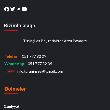
Facebook
Twitter
Telegram
YouTube
Bizimlə əlaqə
Təsisçi və Baş redaktor Arzu Paşaqızı
Telefon
:
051 777 82 09
WhatsApp
:
051 777 82 09
Email:
info.turaninsesi@gmail.com
Bölmələr
Cəmiyyət