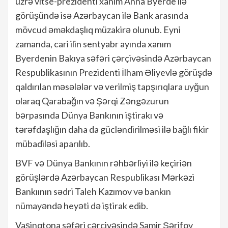
üzrə vitse-prezidenti xanım Anna Byerde ilə
görüşündə isə Azərbaycan ilə Bank arasında
mövcud əməkdaşlıq müzakirə olunub. Eyni
zamanda, cari ilin sentyabr ayında xanım
Byerdenin Bakıya səfəri çərçivəsində Azərbaycan
Respublikasının Prezidenti İlham Əliyevlə görüşdə
qaldırılan məsələlər və verilmiş tapşırıqlara uyğun
olaraq Qarabağın və Şərqi Zəngəzurun
bərpasında Dünya Bankının iştirakı və
tərəfdaşlığın daha da gücləndirilməsi ilə bağlı fikir
mübadiləsi aparılıb.
BVF və Dünya Bankının rəhbərliyi ilə keçiriən
görüşlərdə Azərbaycan Respublikası Mərkəzi
Bankıının sədri Taleh Kazımov və bankın
nümayəndə heyəti də iştirak edib.
Vaşinqtona səfəri çərçivəsində Samir Şərifov