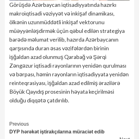
Görüşdə Azərbaycan iqtisadiyyatında hazırkı
makroiqtisadi vəziyyət və inkişaf dinamikası,
ölkənin uzunmüddətli inkişaf vektorunu
müəyyənləşdirmək üçün qəbul edilən strategiya
barədə məlumat verilib, hazırda Azərbaycanın
qarşısında duran əsas vəzifələrdən birinin
işğaldan azad olunmuş Qarabağ və Şərqi
Zəngəzur iqtisadi rayonlarının yenidən qurulması
və bərpası, həmin rayonların iqtisadiyyata yenidən
reinteqrasiyası, işğaldan azad edilmiş ərazilərə
Böyük Qayıdış prosesinin həyata keçirilməsi
olduğu diqqətə çatdırılıb.
Continue
Previous
DYP hərəkət iştirakçılarına müraciət edib
Reading