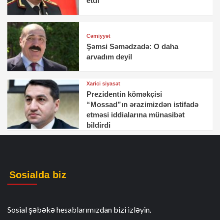
etdi
Cəmiyyət
Şəmsi Səmədzadə: O daha
arvadım deyil
Xarici siyasət
Prezidentin köməkçisi
“Mossad”ın ərazimizdən istifadə
etməsi iddialarına münasibət
bildirdi
Sosialda biz
Sosial şəbəkə hesablarımızdan bizi izləyin.