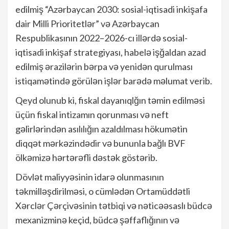
edilmiş “Azərbaycan 2030: sosial-iqtisadi inkişafa
dair Milli Prioritetlər” və Azərbaycan
Respublikasının 2022–2026-cı illərdə sosial-
iqtisadi inkişaf strategiyası, habelə işğaldan azad
edilmiş ərazilərin bərpa və yenidən qurulması
istiqamətində görülən işlər barədə məlumat verib.
Qeyd olunub ki, fiskal dayanıqlğın təmin edilməsi
üçün fiskal intizamın qorunması və neft
gəlirlərindən asılılığın azaldılması hökumətin
diqqət mərkəzindədir və bununla bağlı BVF
ölkəmizə hərtərəfli dəstək göstərib.
Dövlət maliyyəsinin idarə olunmasının
təkmilləşdirilməsi, o cümlədən Ortamüddətli
Xərclər Çərçivəsinin tətbiqi və nəticəəsaslı büdcə
mexanizminə keçid, büdcə şəffaflığının və