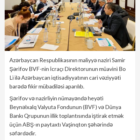
Azərbaycan Respublikasının maliyyə naziri Samir
Şərifov BVF-nin İcraçı Direktorunun müavini Bo
Li ilə Azərbaycan iqtisadiyyatının cari vəziyyəti
barədə fikir mübadiləsi aparılıb.
Şərifov və nazirliyin nümayəndə heyəti
Beynəlxalq Valyuta Fondunun (BVF) və Dünya
Bankı Qrupunun illik toplantısında iştirak etmək
üçün ABŞ-ın paytaxtı Vaşinqton şəhərində
səfərdədir.