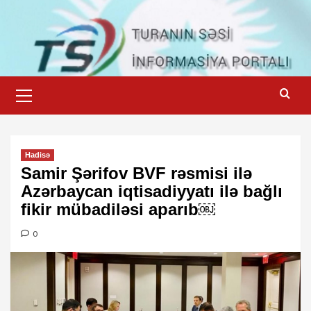
Skip
to
content
Primary
Menu
Hadisə
Samir Şərifov BVF rəsmisi ilə
Azərbaycan iqtisadiyyatı ilə bağlı
fikir mübadiləsi aparıb￼
0