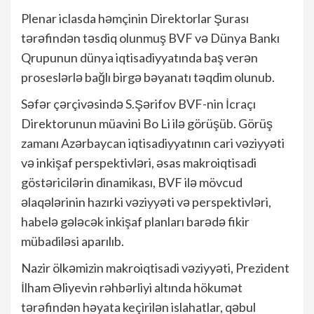
Plenar iclasda həmçinin Direktorlar Şurası
tərəfindən təsdiq olunmuş BVF və Dünya Bankı
Qrupunun dünya iqtisadiyyatında baş verən
proseslərlə bağlı birgə bəyanatı təqdim olunub.
Səfər çərçivəsində S.Şərifov BVF-nin İcraçı
Direktorunun müavini Bo Li ilə görüşüb. Görüş
zamanı Azərbaycan iqtisadiyyatının cari vəziyyəti
və inkişaf perspektivləri, əsas makroiqtisadi
göstəricilərin dinamikası, BVF ilə mövcud
əlaqələrinin hazırki vəziyyəti və perspektivləri,
habelə gələcək inkişaf planları barədə fikir
mübadiləsi aparılıb.
Nazir ölkəmizin makroiqtisadi vəziyyəti, Prezident
İlham Əliyevin rəhbərliyi altında hökumət
tərəfindən həyata keçirilən islahatlar, qəbul