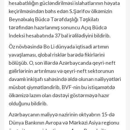
hesabatlılığın gücləndirilməsi islahatlarının həyata
keçirilməsindən bəhs edən S.Şərifov ölkəmizin
Beynəlxalq Büdcə Tərəfdaşlığı Təşkilatı
tərəfindən hazırlanmış sonuncu Açıq Büdcə
İndeksi hesabatında 37 bal irəlilədiyini bildirib.
Öz növbəsində Bo Li dünyada iqtisadi artımın
yavaşlaması, qlobal risklər barədə fikirlərini
bölüşüb. O, son illərdə Azərbaycanda qeyri-neft
gəlirlərinin artırılması və qeyri-neft sektorunun
davamlı inkişafı sahəsində əldə olunan nailiyyətləri
müsbət qiymətləndirib, BVF-nin bu istiqamətdə
ölkəmizə lazım olan dəstəyi göstərməyə hazır
olduğunu bildirib.
Azərbaycanın maliyyə nazirinin oktyabrın 15-də
Dünya Bankının Avropa və Mərkəzi Asiya regionu