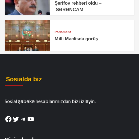
Şərifov rəhbəri oldu –
SƏRƏNCAM
Parlament
Milli Məclisdə görüş
Sosialda biz
Sosial şəbəkə hesablarımızdan bizi izləyin.
Facebook
Twitter
Telegram
YouTube