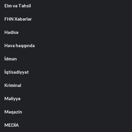
Elm və Təhsil
FHN Xəbərlər
Hadisə
Hava haqqında
İdman
İqtisadiyyat
Kriminal
Maliyyə
Maqazin
MEDİA