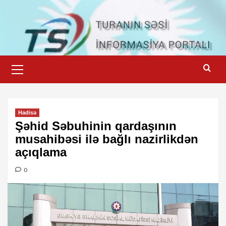
Skip
to
content
Primary
Menu
Hadisə
Şəhid Səbuhinin qardaşının
musahibəsi ilə bağlı nazirlikdən
açıqlama
0