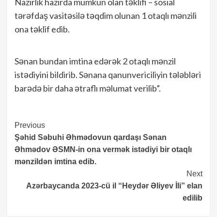
Nazirlik hazırda mümkün olan təklifi – sosial
tərəfdaş vasitəsilə təqdim olunan 1 otaqlı mənzili
ona təklif edib.
Sənan bundan imtina edərək 2 otaqlı mənzil
istədiyini bildirib. Sənana qanunvericiliyin tələbləri
barədə bir daha ətraflı məlumat verilib”.
Continue
Previous
Şəhid Səbuhi Əhmədovun qardaşı Sənan
Reading
Əhmədov ƏSMN-in ona vermək istədiyi bir otaqlı
mənzildən imtina edib.
Next
Azərbaycanda 2023-cü il “Heydər Əliyev İli” elan
edilib