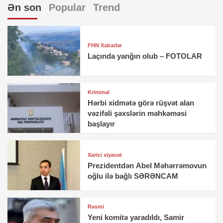
Ən son
Popular
Trend
FHN Xəbərlər
Laçında yanğın olub – FOTOLAR
Kriminal
Hərbi xidmətə görə rüşvət alan
vəzifəli şəxslərin məhkəməsi
başlayır
Xarici siyasət
Prezidentdən Abel Məhərrəmovun
oğlu ilə bağlı SƏRƏNCAM
Rəsmi
Yeni komitə yaradıldı, Samir