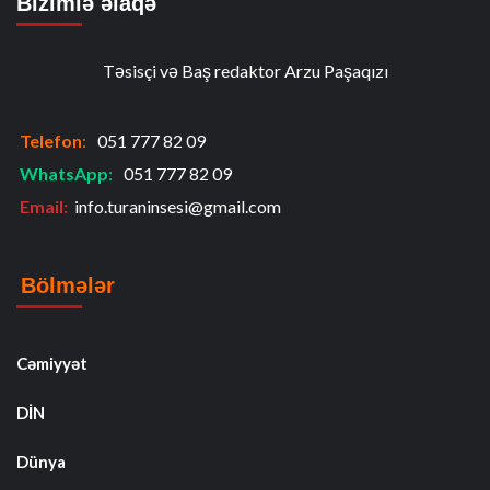
Bizimlə əlaqə
Təsisçi və Baş redaktor Arzu Paşaqızı
Telefon
:
051 777 82 09
WhatsApp
:
051 777 82 09
Email:
info.turaninsesi@gmail.com
Bölmələr
Cəmiyyət
DİN
Dünya