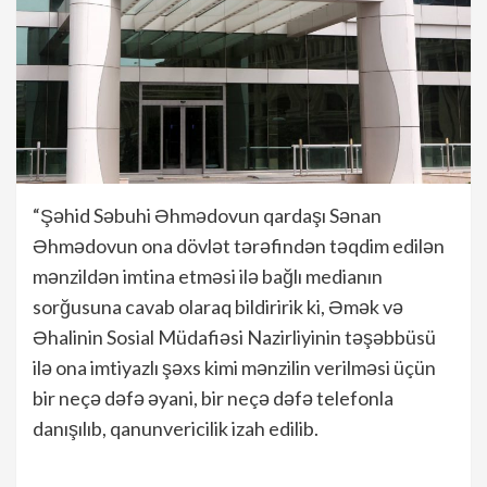
“Şəhid Səbuhi Əhmədovun qardaşı Sənan
Əhmədovun ona dövlət tərəfindən təqdim edilən
mənzildən imtina etməsi ilə bağlı medianın
sorğusuna cavab olaraq bildiririk ki, Əmək və
Əhalinin Sosial Müdafiəsi Nazirliyinin təşəbbüsü
ilə ona imtiyazlı şəxs kimi mənzilin verilməsi üçün
bir neçə dəfə əyani, bir neçə dəfə telefonla
danışılıb, qanunvericilik izah edilib.