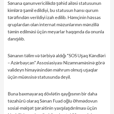
Sənana qanunvericilikdə şəhid ailəsi statusunun
kimlərə şamil edildiyi, bu statusun hansı qurum
tərəfindən verildiyi izah edilib. Həmçinin həssas
qruplardan olan internat məzunlarının mənzillə
təmin edilməsi üçün meyarlar haqqında da onunla
danışılıb.
Sənanın təlim və tərbiyə aldığı “SOS Uşaq Kəndləri
– Azərbaycan” Assosiasiyası Nizamnaməsinə görə
valideyn himayəsindən məhrum olmuş uşaqlar
üçün müəssisə statusunda deyil.
Buna baxmayaraq dövlətin qayğısının bir daha
təzahürü olaraq Sənan Fuad oğlu Əhmədovun
sosial-məişət şəraitinin yaxşılaşdırılması üçün