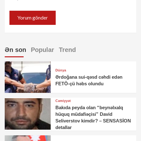
Ən son
Popular
Trend
Dünya
Ərdoğana sui-qəsd cəhdi edən
FETÖ-çü həbs olundu
Cəmiyyət
Bakıda peyda olan “beynəlxalq
hüquq müdafiəçisi” David
Seliverstov kimdir? – SENSASİON
detallar