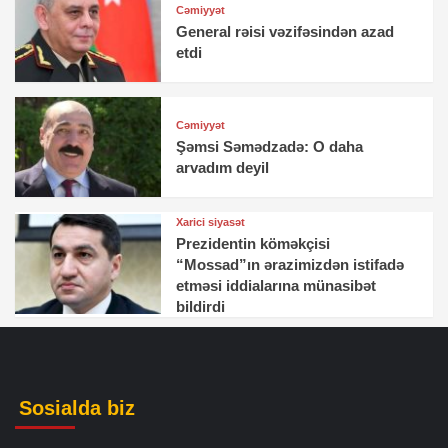
Cəmiyyət
General rəisi vəzifəsindən azad
etdi
Cəmiyyət
Şəmsi Səmədzadə: O daha
arvadım deyil
Xarici siyasət
Prezidentin köməkçisi
“Mossad”ın ərazimizdən istifadə
etməsi iddialarına münasibət
bildirdi
Sosialda biz