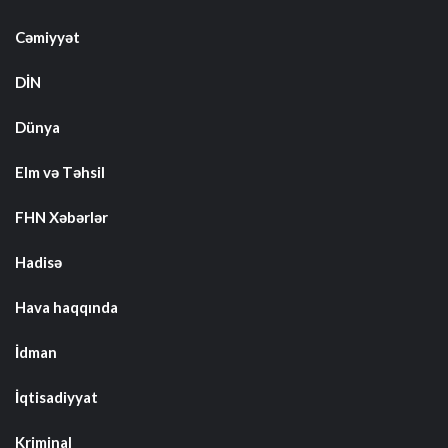
Cəmiyyət
DİN
Dünya
Elm və Təhsil
FHN Xəbərlər
Hadisə
Hava haqqında
İdman
İqtisadiyyat
Kriminal