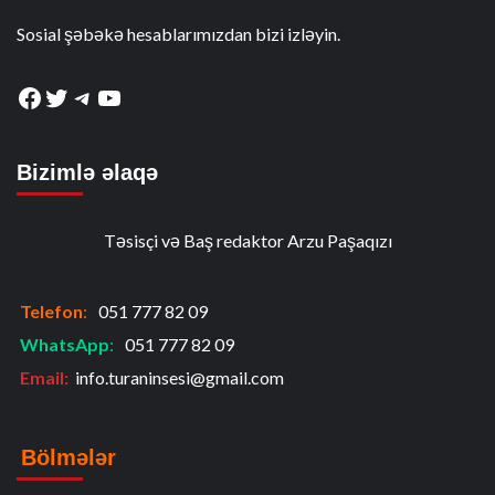
Sosial şəbəkə hesablarımızdan bizi izləyin.
Facebook
Twitter
Telegram
YouTube
Bizimlə əlaqə
Təsisçi və Baş redaktor Arzu Paşaqızı
Telefon
:
051 777 82 09
WhatsApp
:
051 777 82 09
Email:
info.turaninsesi@gmail.com
Bölmələr