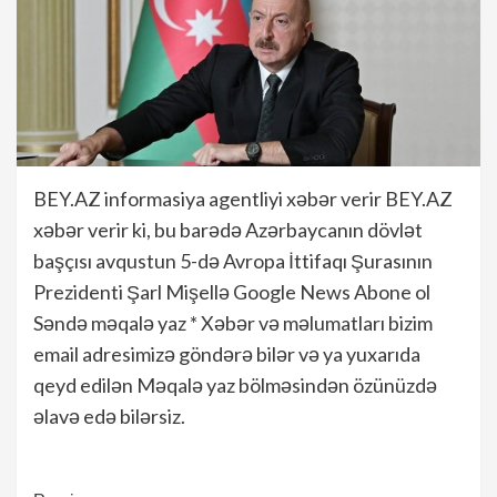
BEY.AZ informasiya agentliyi xəbər verir BEY.AZ
xəbər verir ki, bu barədə Azərbaycanın dövlət
başçısı avqustun 5-də Avropa İttifaqı Şurasının
Prezidenti Şarl Mişellə Google News Abone ol
Səndə məqalə yaz * Xəbər və məlumatları bizim
email adresimizə göndərə bilər və ya yuxarıda
qeyd edilən Məqalə yaz bölməsindən özünüzdə
əlavə edə bilərsiz.