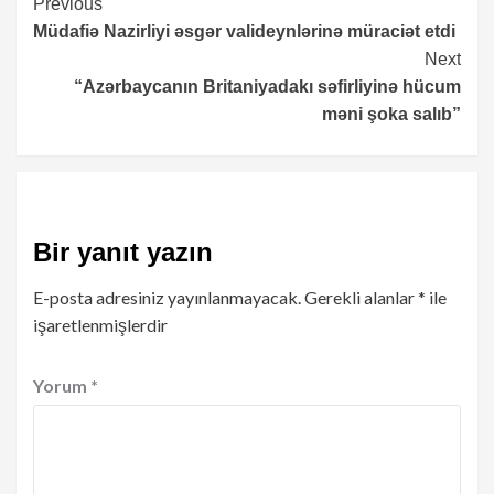
Continue
Previous
Müdafiə Nazirliyi əsgər valideynlərinə müraciət etdi
Reading
Next
“Azərbaycanın Britaniyadakı səfirliyinə hücum
məni şoka salıb”
Bir yanıt yazın
E-posta adresiniz yayınlanmayacak.
Gerekli alanlar
*
ile
işaretlenmişlerdir
Yorum
*