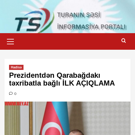
Skip
to
content
Primary
Menu
Hadisə
Prezidentdən Qarabağdakı
təxribatla bağlı İLK AÇIQLAMA
0