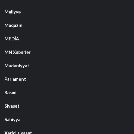
Maliyyə
Maqazin
MEDİA
MN Xəbərlər
Mədəniyyət
Parlament
Rəsmi
Siyasət
Səhiyyə
Xarici siyasət