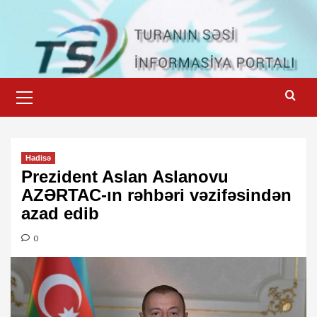
Skip
to
content
Primary
Menu
Hadisə
Prezident Aslan Aslanovu
AZƏRTAC-ın rəhbəri vəzifəsindən
azad edib
0