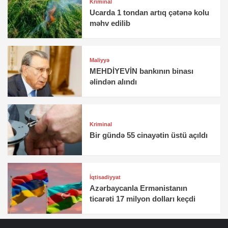
Kriminal
Ucarda 1 tondan artıq çətənə kolu
məhv edilib
Maliyyə
MEHDİYEVİN bankının binası
əlindən alındı
Kriminal
Bir gündə 55 cinayətin üstü açıldı
İqtisadiyyat
Azərbaycanla Ermənistanın
ticarəti 17 milyon dolları keçdi