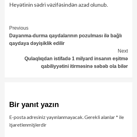
Heyətinin sədri vəzifəsindən azad olunub.
Continue
Previous
Dayanma-durma qaydalarının pozulması ilə bağlı
Reading
qaydaya dəyişiklik edilir
Next
Qulaqlıqdan istifadə 1 milyard insanın eşitmə
qabiliyyətini itirməsinə səbəb ola bilər
Bir yanıt yazın
E-posta adresiniz yayınlanmayacak.
Gerekli alanlar
*
ile
işaretlenmişlerdir