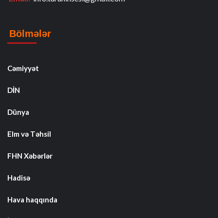
Bölmələr
Cəmiyyət
DİN
Dünya
Elm və Təhsil
FHN Xəbərlər
Hadisə
Hava haqqında