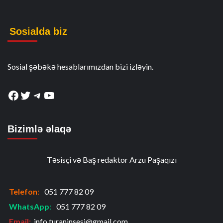
Sosialda biz
Sosial şəbəkə hesablarımızdan bizi izləyin.
Facebook
Twitter
Telegram
YouTube
Bizimlə əlaqə
Təsisçi və Baş redaktor Arzu Paşaqızı
Telefon
:
051 777 82 09
WhatsApp
:
051 777 82 09
Email:
info.turaninsesi@gmail.com