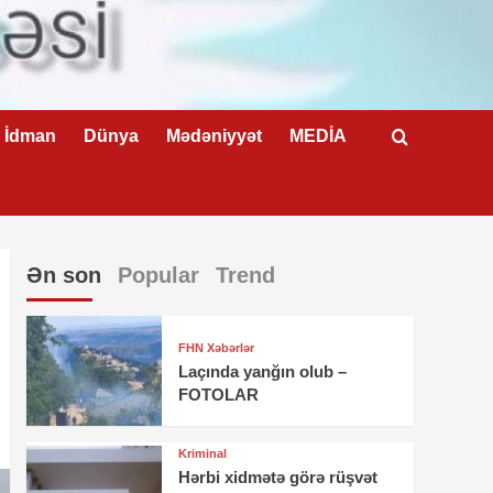
İdman
Dünya
Mədəniyyət
MEDİA
Ən son
Popular
Trend
FHN Xəbərlər
Laçında yanğın olub –
FOTOLAR
Kriminal
Hərbi xidmətə görə rüşvət