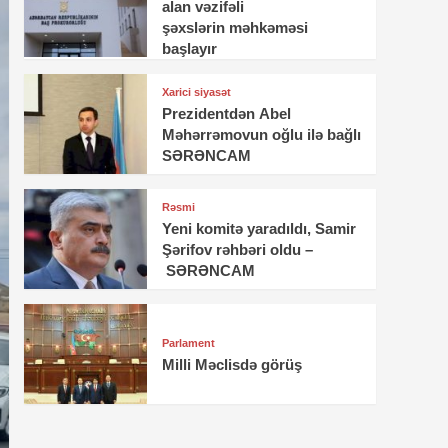
alan vəzifəli
şəxslərin məhkəməsi
başlayır
Xarici siyasət
Prezidentdən Abel
Məhərrəmovun oğlu ilə bağlı
SƏRƏNCAM
Rəsmi
Yeni komitə yaradıldı, Samir
Şərifov rəhbəri oldu –
SƏRƏNCAM
Parlament
Milli Məclisdə görüş