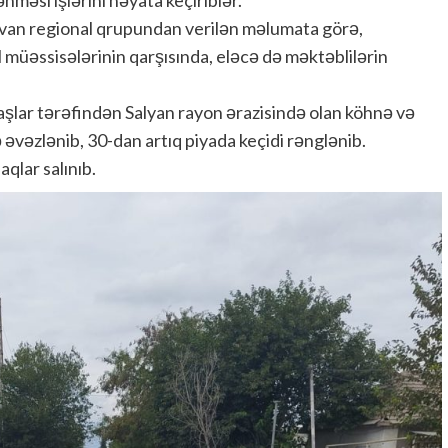
irvan regional qrupundan verilən məlumata görə,
il müəssisələrinin qarşısında, eləcə də məktəblilərin
şlar tərəfindən Salyan rayon ərazisində olan köhnə və
lə əvəzlənib, 30-dan artıq piyada keçidi rənglənib.
qlar salınıb.