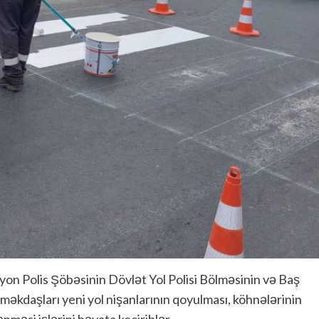
ayon Polis Şöbəsinin Dövlət Yol Polisi Bölməsinin və Baş
 əməkdaşları yeni yol nişanlarının qoyulması, köhnələrinin
ənməsi işlərini həyata keçiriblər.