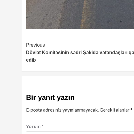
Continue
Previous
Dövlət Komitəsinin sədri Şəkidə vətəndaşları q
Reading
edib
Bir yanıt yazın
E-posta adresiniz yayınlanmayacak.
Gerekli alanlar
*
Yorum
*