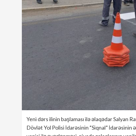
Yeni dərs ilinin başlaması ilə əlaqədar Salyan R
Dövlət Yol Polisi İdarəsinin “Siqnal” İdarəsinin
yenisi ilə əvəzlənməsi, piyada zolaqlarının yenil