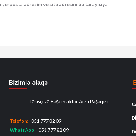
m, e-posta adresim ve site adresim bu tarayıcıya
Bizimlə əlaqə
Təsisçi və Baş redaktor Arzu Paşaqızı
C
D
Telefon
:
051 777 82 09
WhatsApp
:
051 777 82 09
D