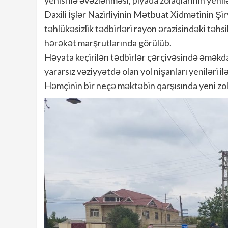
Daxili İşlər Nazirliyinin Mətbuat Xidmətinin Ş
təhlükəsizlik tədbirləri rayon ərazisindəki təhs
hərəkət marşrutlarında görülüb.
Həyata keçirilən tədbirlər çərçivəsində əməkda
yararsız vəziyyətdə olan yol nişanları yeniləri i
Həmçinin bir neçə məktəbin qarşısında yeni zola