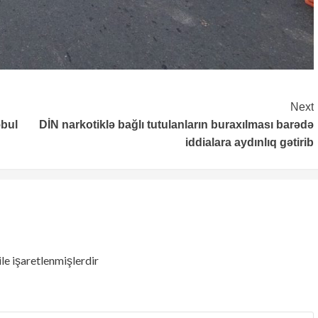
Next
əbul
DİN narkotiklə bağlı tutulanların buraxılması barədə
iddialara aydınlıq gətirib
ile işaretlenmişlerdir