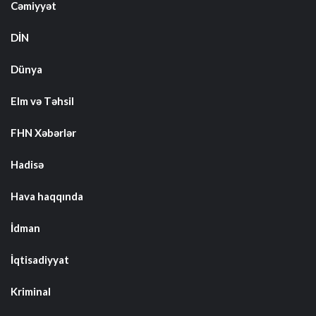
Cəmiyyət
DİN
Dünya
Elm və Təhsil
FHN Xəbərlər
Hadisə
Hava haqqında
İdman
İqtisadiyyat
Kriminal