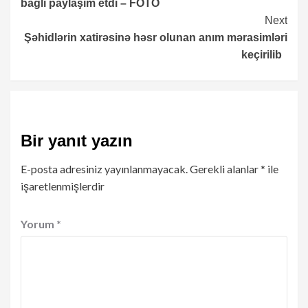
bağlı paylaşım etdi – FOTO
Next
Şəhidlərin xatirəsinə həsr olunan anım mərasimləri
keçirilib
Bir yanıt yazın
E-posta adresiniz yayınlanmayacak.
Gerekli alanlar
*
ile
işaretlenmişlerdir
Yorum
*