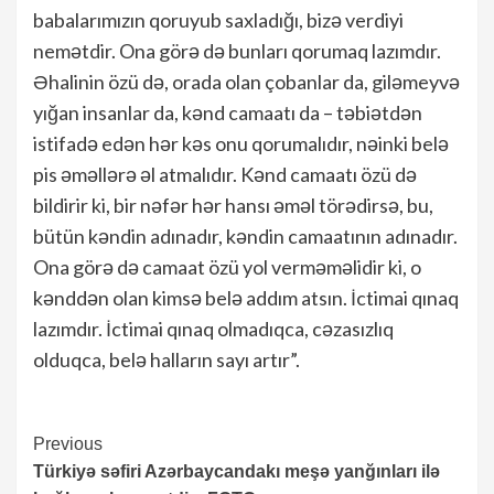
babalarımızın qoruyub saxladığı, bizə verdiyi
nemətdir. Ona görə də bunları qorumaq lazımdır.
Əhalinin özü də, orada olan çobanlar da, giləmeyvə
yığan insanlar da, kənd camaatı da – təbiətdən
istifadə edən hər kəs onu qorumalıdır, nəinki belə
pis əməllərə əl atmalıdır. Kənd camaatı özü də
bildirir ki, bir nəfər hər hansı əməl törədirsə, bu,
bütün kəndin adınadır, kəndin camaatının adınadır.
Ona görə də camaat özü yol verməməlidir ki, o
kənddən olan kimsə belə addım atsın. İctimai qınaq
lazımdır. İctimai qınaq olmadıqca, cəzasızlıq
olduqca, belə halların sayı artır”.
Continue
Previous
Türkiyə səfiri Azərbaycandakı meşə yanğınları ilə
Reading