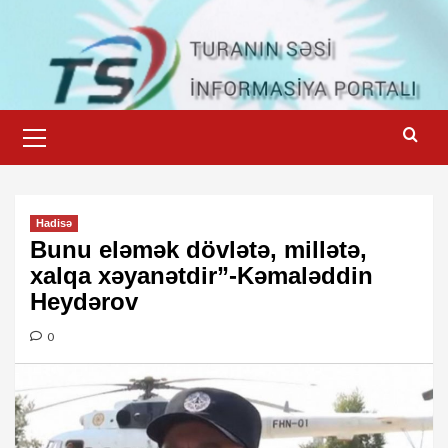
Skip
to
content
Primary
Menu
Hadisə
Bunu eləmək dövlətə, millətə,
xalqa xəyanətdir”-Kəmaləddin
Heydərov
0