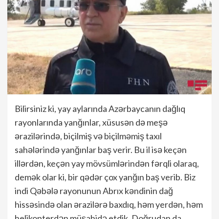
Bilirsiniz ki, yay aylarında Azərbaycanın dağlıq
rayonlarında yanğınlar, xüsusən də meşə
ərazilərində, biçilmiş və biçilməmiş taxıl
sahələrində yanğınlar baş verir. Bu il isə keçən
illərdən, keçən yay mövsümlərindən fərqli olaraq,
demək olar ki, bir qədər çox yanğın baş verib. Biz
indi Qəbələ rayonunun Abrıx kəndinin dağ
hissəsində olan ərazilərə baxdıq, həm yerdən, həm
helikopterdən müşahidə etdik. Doğrudan da,