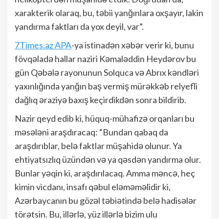
xarakterik olaraq, bu, təbii yanğınlara oxşayır, lakin
yandırma faktları da yox deyil, var”.
7Times.az APA
-ya istinadən xəbər verir ki, bunu
fövqəladə hallar naziri Kəmaləddin Heydərov bu
gün Qəbələ rayonunun Solquca və Abrıx kəndləri
yaxınlığında yanğın baş vermiş mürəkkəb relyefli
dağlıq əraziyə baxış keçirdikdən sonra bildirib.
Nazir qeyd edib ki, hüquq-mühafizə orqanları bu
məsələni araşdıracaq: “Bundan qabaq da
araşdırıblar, belə faktlar müşahidə olunur. Ya
ehtiyatsızlıq üzündən və ya qəsdən yandırma olur.
Bunlar yəqin ki, araşdırılacaq. Amma məncə, heç
kimin vicdanı, insafı qəbul eləməməlidir ki,
Azərbaycanın bu gözəl təbiətində belə hadisələr
törətsin. Bu, illərlə, yüz illərlə bizim ulu