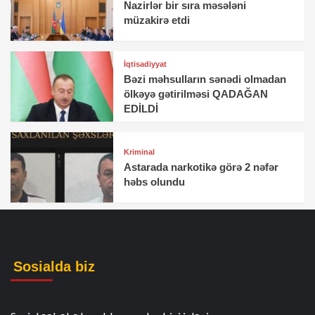
Nazirlər bir sıra məsələni
müzakirə etdi
İqtisadiyyat
Bəzi məhsulların sənədi olmadan
ölkəyə gətirilməsi QADAĞAN
EDİLDİ
Kriminal
Astarada narkotikə görə 2 nəfər
həbs olundu
Sosialda biz