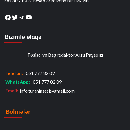
Sosial şəbəkə hesablarımızdan bizi izləyin.
Facebook
Twitter
Telegram
YouTube
Bizimlə əlaqə
Təsisçi və Baş redaktor Arzu Paşaqızı
Telefon
:
051 777 82 09
WhatsApp
:
051 777 82 09
Email:
info.turaninsesi@gmail.com
Bölmələr