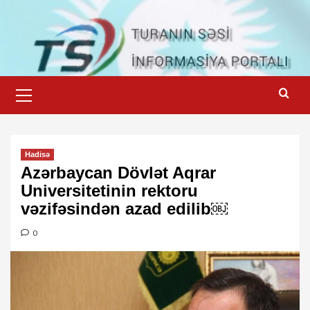
Skip
to
content
Primary
Menu
Hadisə
Azərbaycan Dövlət Aqrar
Universitetinin rektoru
vəzifəsindən azad edilib￼
0