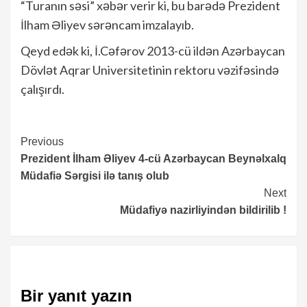
“Turanın səsi” xəbər verir ki, bu barədə Prezident
İlham Əliyev sərəncam imzalayıb.
Qeyd edək ki, İ.Cəfərov 2013-cü ildən Azərbaycan
Dövlət Aqrar Universitetinin rektoru vəzifəsində
çalışırdı.
Continue
Previous
Prezident İlham Əliyev 4-cü Azərbaycan Beynəlxalq
Reading
Müdafiə Sərgisi ilə tanış olub
Next
Müdafiyə nazirliyindən bildirilib !
Bir yanıt yazın