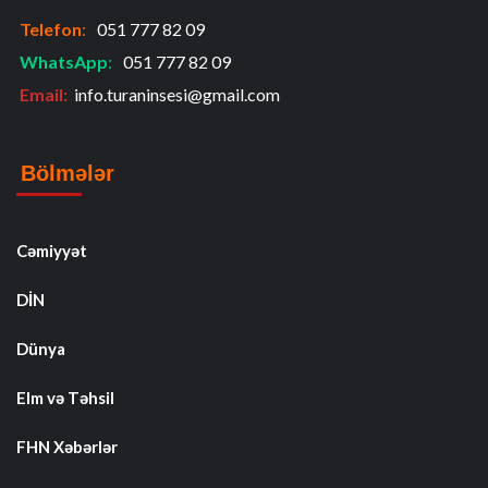
Telefon
:
051 777 82 09
WhatsApp
:
051 777 82 09
Email:
info.turaninsesi@gmail.com
Bölmələr
Cəmiyyət
DİN
Dünya
Elm və Təhsil
FHN Xəbərlər