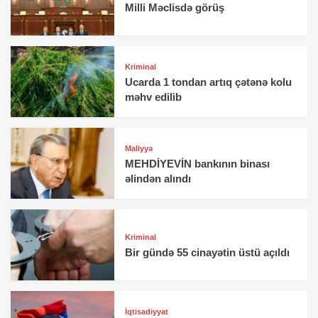
Milli Məclisdə görüş
Kriminal
Ucarda 1 tondan artıq çətənə kolu
məhv edilib
Maliyyə
MEHDİYEVİN bankının binası
əlindən alındı
Kriminal
Bir gündə 55 cinayətin üstü açıldı
İqtisadiyyat