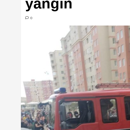
yanğın
0