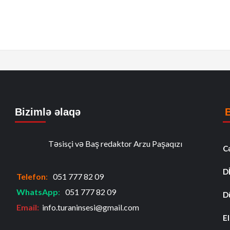
Bizimlə əlaqə
Təsisçi və Baş redaktor Arzu Paşaqızı
C
D
Telefon
:
051 777 82 09
WhatsApp
:
051 777 82 09
D
Email:
info.turaninsesi@gmail.com
El