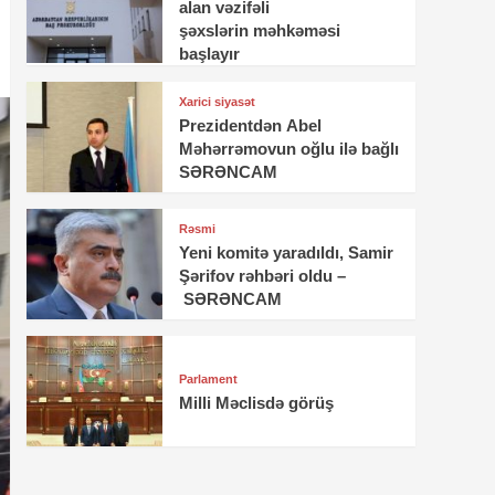
alan vəzifəli
şəxslərin məhkəməsi
başlayır
Xarici siyasət
Prezidentdən Abel
Məhərrəmovun oğlu ilə bağlı
SƏRƏNCAM
Rəsmi
Yeni komitə yaradıldı, Samir
Şərifov rəhbəri oldu –
SƏRƏNCAM
Parlament
Milli Məclisdə görüş