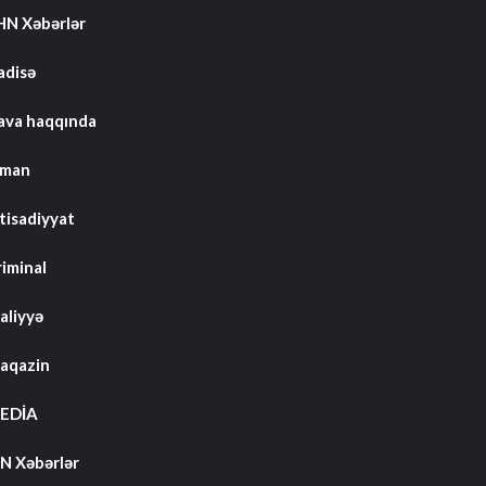
HN Xəbərlər
adisə
ava haqqında
dman
tisadiyyat
riminal
aliyyə
aqazin
EDİA
N Xəbərlər