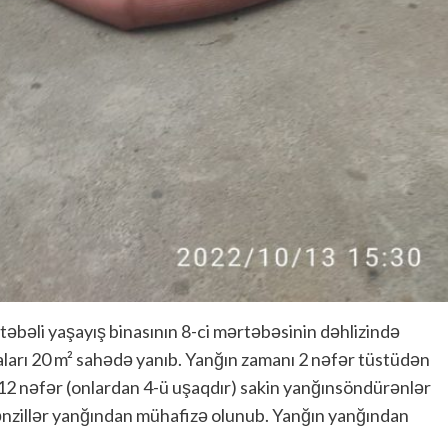
əli yaşayış binasının 8-ci mərtəbəsinin dəhlizində
şyaları 20 m² sahədə yanıb. Yanğın zamanı 2 nəfər tüstüdən
12 nəfər (onlardan 4-ü uşaqdır) sakin yanğınsöndürənlər
Mənzillər yanğından mühafizə olunub. Yanğın yanğından