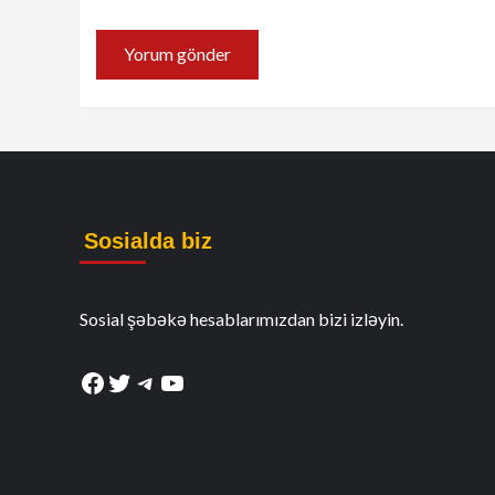
Sosialda biz
Sosial şəbəkə hesablarımızdan bizi izləyin.
Facebook
Twitter
Telegram
YouTube