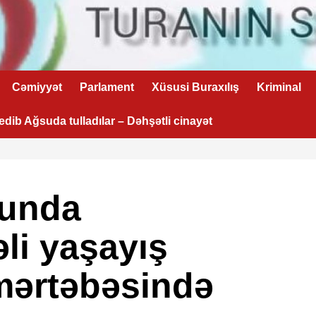
Cəmiyyət
Parlament
Xüsusi Buraxılış
Kriminal
 edib Ağsuda tulladılar – Dəhşətli cinayət
nunda
li yaşayış
 mərtəbəsində