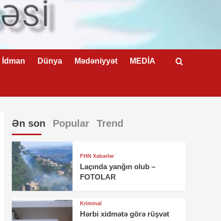
İdman
Dünya
Mədəniyyət
MEDİA
Ən son
Popular
Trend
FHN Xəbərlər
Laçında yanğın olub –
FOTOLAR
Kriminal
Hərbi xidmətə görə rüşvət