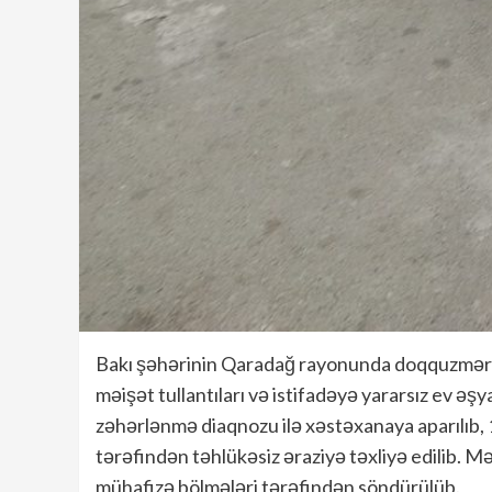
Bakı şəhərinin Qaradağ rayonunda doqquzmərtəb
məişət tullantıları və istifadəyə yararsız ev ə
zəhərlənmə diaqnozu ilə xəstəxanaya aparılıb, 
tərəfindən təhlükəsiz əraziyə təxliyə edilib. 
mühafizə bölmələri tərəfindən söndürülüb.