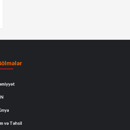
Bölmələr
əmiyyət
İN
ünya
m və Təhsil