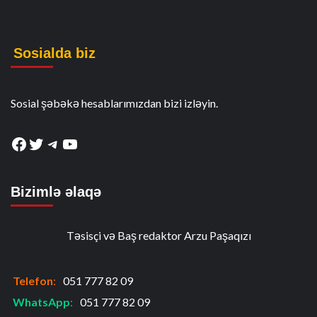
Sosialda biz
Sosial şəbəkə hesablarımızdan bizi izləyin.
Facebook
Twitter
Telegram
YouTube
Bizimlə əlaqə
Təsisçi və Baş redaktor Arzu Paşaqızı
Telefon
:
051 777 82 09
WhatsApp
:
051 777 82 09