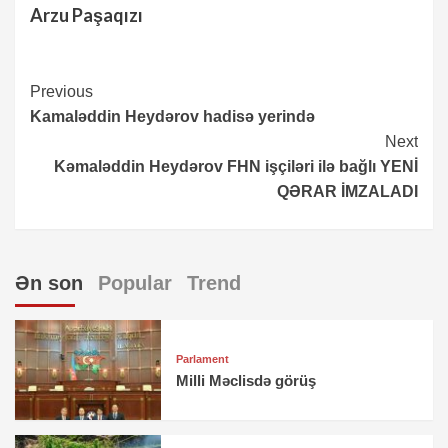
Arzu Paşaqızı
Continue
Previous
Kamaləddin Heydərov hadisə yerində
Reading
Next
Kəmaləddin Heydərov FHN işçiləri ilə bağlı YENİ
QƏRAR İMZALADI
Ən son
Popular
Trend
Parlament
Milli Məclisdə görüş