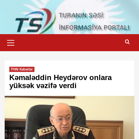
Skip
to
content
Primary
Menu
FHN Xəbərlər
Kəmaləddin Heydərov onlara
yüksək vəzifə verdi