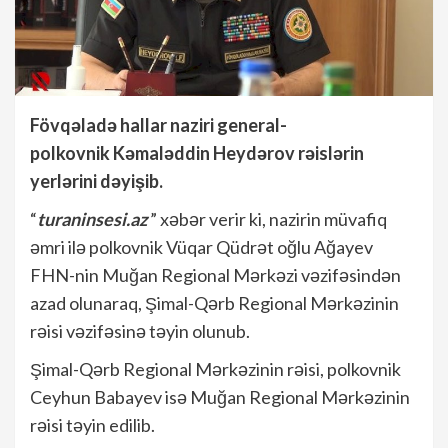
Fövqəladə hallar naziri general-
polkovnik Kəmaləddin Heydərov rəislərin
yerlərini dəyişib.
“
turaninsesi.az
” xəbər verir ki, nazirin müvafiq
əmri ilə polkovnik Vüqar Qüdrət oğlu Ağayev
FHN-nin Muğan Regional Mərkəzi vəzifəsindən
azad olunaraq, Şimal-Qərb Regional Mərkəzinin
rəisi vəzifəsinə təyin olunub.
Şimal-Qərb Regional Mərkəzinin rəisi, polkovnik
Ceyhun Babayev isə Muğan Regional Mərkəzinin
rəisi təyin edilib.