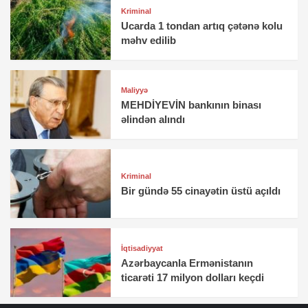
Kriminal
Ucarda 1 tondan artıq çətənə kolu
məhv edilib
Maliyyə
MEHDİYEVİN bankının binası
əlindən alındı
Kriminal
Bir gündə 55 cinayətin üstü açıldı
İqtisadiyyat
Azərbaycanla Ermənistanın
ticarəti 17 milyon dolları keçdi