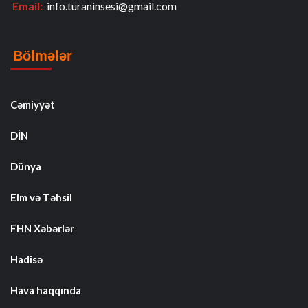
Email:
info.turaninsesi@gmail.com
Bölmələr
Cəmiyyət
DİN
Dünya
Elm və Təhsil
FHN Xəbərlər
Hadisə
Hava haqqında