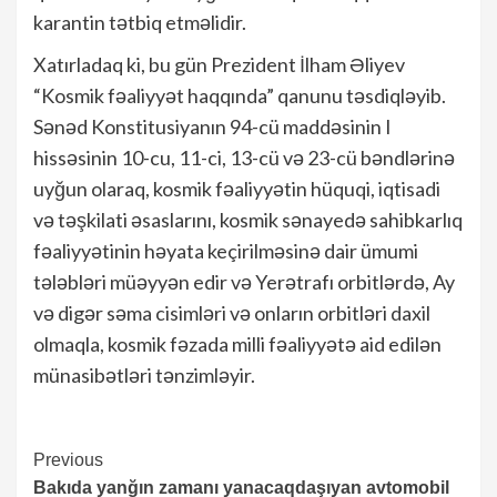
karantin tətbiq etməlidir.
Xatırladaq ki, bu gün Prezident İlham Əliyev
“Kosmik fəaliyyət haqqında” qanunu təsdiqləyib.
Sənəd Konstitusiyanın 94-cü maddəsinin I
hissəsinin 10-cu, 11-ci, 13-cü və 23-cü bəndlərinə
uyğun olaraq, kosmik fəaliyyətin hüquqi, iqtisadi
və təşkilati əsaslarını, kosmik sənayedə sahibkarlıq
fəaliyyətinin həyata keçirilməsinə dair ümumi
tələbləri müəyyən edir və Yerətrafı orbitlərdə, Ay
və digər səma cisimləri və onların orbitləri daxil
olmaqla, kosmik fəzada milli fəaliyyətə aid edilən
münasibətləri tənzimləyir.
Continue
Previous
Bakıda yanğın zamanı yanacaqdaşıyan avtomobil