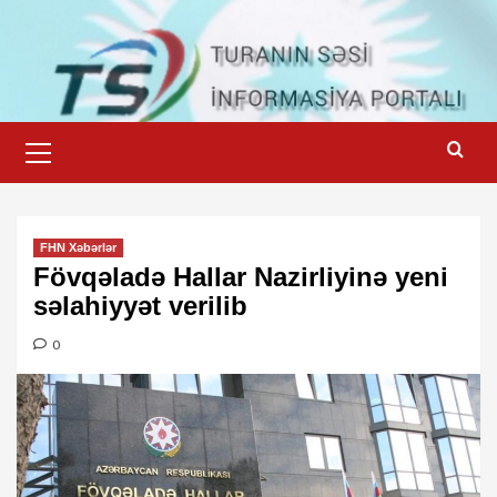
Skip
to
content
Primary
Menu
FHN Xəbərlər
Fövqəladə Hallar Nazirliyinə yeni
səlahiyyət verilib
0