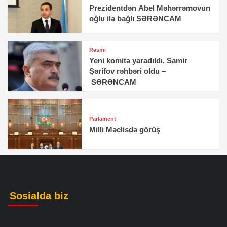
Prezidentdən Abel Məhərrəmovun
oğlu ilə bağlı SƏRƏNCAM
Rəsmi
Yeni komitə yaradıldı, Samir
Şərifov rəhbəri oldu –
SƏRƏNCAM
Parlament
Milli Məclisdə görüş
Sosialda biz