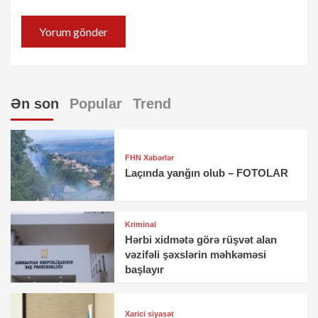
Ən son
Popular
Trend
FHN Xəbərlər
Laçında yanğın olub – FOTOLAR
Kriminal
Hərbi xidmətə görə rüşvət alan
vəzifəli şəxslərin məhkəməsi
başlayır
Xarici siyasət