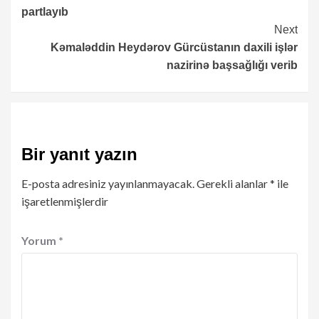
Reading
partlayıb
Next
Kəmaləddin Heydərov Gürcüstanın daxili işlər
nazirinə başsağlığı verib
Bir yanıt yazın
E-posta adresiniz yayınlanmayacak.
Gerekli alanlar
*
ile
işaretlenmişlerdir
Yorum
*