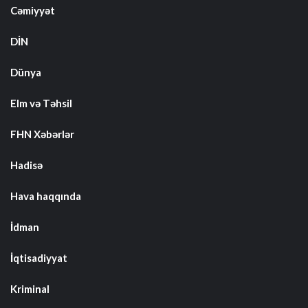
Cəmiyyət
DİN
Dünya
Elm və Təhsil
FHN Xəbərlər
Hadisə
Hava haqqında
İdman
İqtisadiyyat
Kriminal