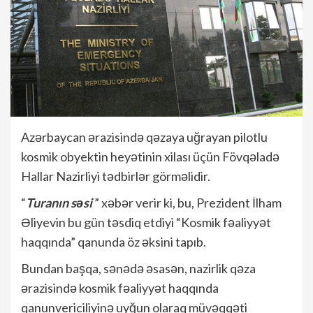
Azərbaycan ərazisində qəzaya uğrayan pilotlu
kosmik obyektin heyətinin xilası üçün Fövqəladə
Hallar Nazirliyi tədbirlər görməlidir.
“
Turanın səsi
” xəbər verir ki, bu, Prezident İlham
Əliyevin bu gün təsdiq etdiyi “Kosmik fəaliyyət
haqqında” qanunda öz əksini tapıb.
Bundan başqa, sənədə əsasən, nazirlik qəza
ərazisində kosmik fəaliyyət haqqında
qanunvericiliyinə uyğun olaraq müvəqqəti