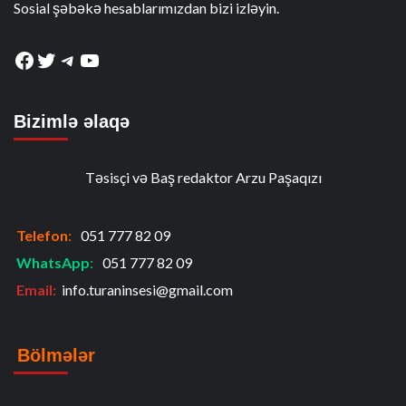
Sosial şəbəkə hesablarımızdan bizi izləyin.
Facebook
Twitter
Telegram
YouTube
Bizimlə əlaqə
Təsisçi və Baş redaktor Arzu Paşaqızı
Telefon
:
051 777 82 09
WhatsApp
:
051 777 82 09
Email:
info.turaninsesi@gmail.com
Bölmələr