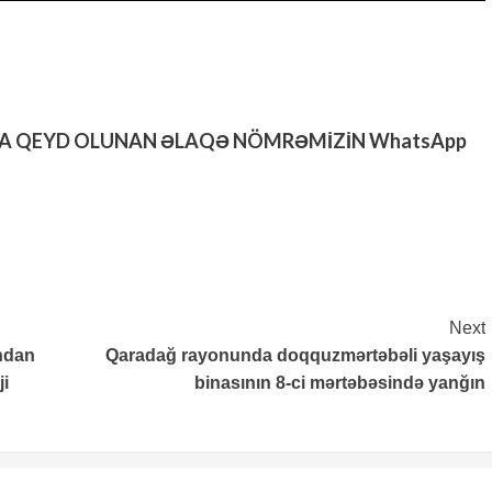
DA QEYD OLUNAN ƏLAQƏ NÖMRƏMİZİN WhatsApp
Next
ndan
Qaradağ rayonunda doqquzmərtəbəli yaşayış
ji
binasının 8-ci mərtəbəsində yanğın