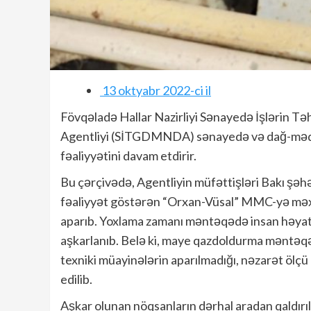
13 oktyabr 2022-ci il
Fövqəladə Hallar Nazirliyi Sənayedə İşlərin 
Agentliyi (SİTGDMNDA) sənayedə və dağ-mədən 
fəaliyyətini davam etdirir.
Bu çərçivədə, Agentliyin müfəttişləri Bakı şəh
fəaliyyət göstərən “Orxan-Vüsal” MMC-yə mə
aparıb. Yoxlama zamanı məntəqədə insan həyatı
aşkarlanıb. Belə ki, maye qazdoldurma məntəqə
texniki müayinələrin aparılmadığı, nəzarət ölç
edilib.
Aşkar olunan nöqsanların dərhal aradan qaldırı