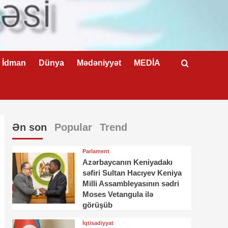
İdman
Dünya
Mədəniyyət
MEDİA
Ən son
Popular
Trend
Parlament
Azərbaycanın Keniyadakı
səfiri Sultan Hacıyev Keniya
Milli Assambleyasının sədri
Moses Vetangula ilə
görüşüb
İqtisadiyyat