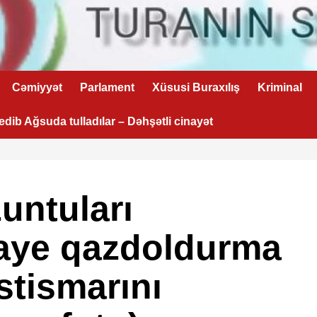
Cəmiyyət
Parlament
Xüsusi Buraxılış
Kriminal
 edib Ağsuda tulladılar – Dəhşətli cinayət
untuları
aye qazdoldurma
stismarını