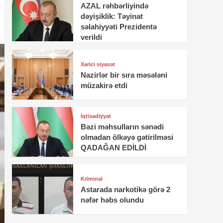
AZAL rəhbərliyində
dəyişiklik: Təyinat
səlahiyyəti Prezidentə
verildi
Xarici siyasət
Nazirlər bir sıra məsələni
müzakirə etdi
İqtisadiyyat
Bəzi məhsulların sənədi
olmadan ölkəyə gətirilməsi
QADAĞAN EDİLDİ
Kriminal
Astarada narkotikə görə 2
nəfər həbs olundu