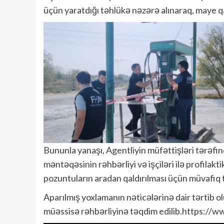
üçün yaratdığı təhlükə nəzərə alınaraq, maye q
Bununla yanaşı, Agentliyin müfəttişləri tərəf
məntəqəsinin rəhbərliyi və işçiləri ilə profilakti
pozuntuların aradan qaldırılması üçün müvafiq t
Aparılmış yoxlamanın nəticələrinə dair tərtib 
müəssisə rəhbərliyinə təqdim edilib.https: