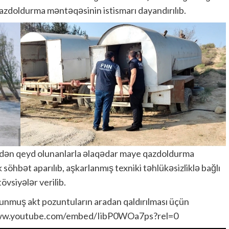
azdoldurma məntəqəsinin istismarı dayandırılıb.
indən qeyd olunanlarla əlaqədar maye qazdoldurma
k söhbət aparılıb, aşkarlanmış texniki təhlükəsizliklə bağlı
övsiyələr verilib.
olunmuş akt pozuntuların aradan qaldırılması üçün
//www.youtube.com/embed/IibP0WOa7ps?rel=0