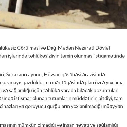
Təhlükəsiz Görülməsi və Dağ-Mədən Nəzarəti Dövlət
işlərində təhlükəsizliyin təmin olunması istiqamətində
əri, Suraxanı rayonu, Hövsan qəsəbəsi ərazisində
xsus maye qazdoldurma məntəqəsində plan üzrə yoxlama
 və sağlamlığı üçün təhlükə yarada biləcək pozuntular
sində istismar olunan tutumların müddətinin bitdiyi, tam
ü cihazları və qoruyucu qurğuların yoxlanılmadığı müəyyən
lmasının mümkün olmadığı və insan həyatı və sağlamlığı