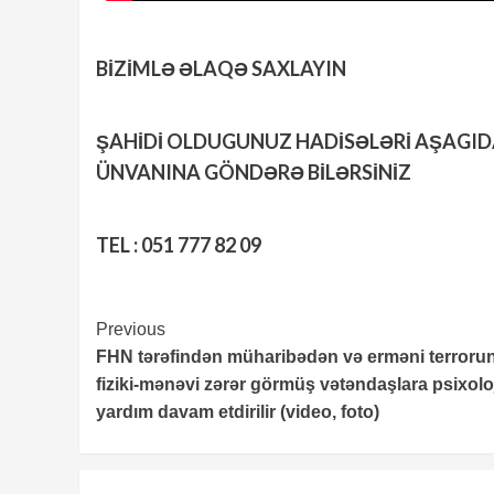
BİZİMLƏ ƏLAQƏ SAXLAYIN
ŞAHİDİ OLDUGUNUZ HADİSƏLƏRİ AŞAGI
ÜNVANINA GÖNDƏRƏ BİLƏRSİNİZ
TEL : 051 777 82 09
Continue
Previous
FHN tərəfindən müharibədən və erməni terroru
Reading
fiziki-mənəvi zərər görmüş vətəndaşlara psixolo
yardım davam etdirilir (video, foto)